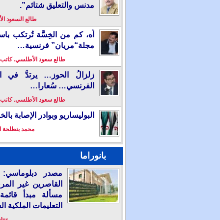
مدنس والتعليق شتائم”.
طالع السعود ا
آه، كم من الخِسَّة تُرتكب باس
مجلة“مريان” فرنسية…
طالع سعود الأطلسي. كاتب
زلزالُ الحوز… يرتدُّ في ال
الفرنسي… سُعارا…
طالع سعود الأطلسي. كاتب
البوليساريو وبوادر الإصابة بال
محمد بنطلحة ا
بانوراما
مصدر دبلوماسي: إ
القاصرين غير المر
مسألة مبدأ قائمة
التعليمات الملكية ال
plus