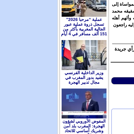
مواساة إلى
شقيقه محمد
وألهم أهله
عملية “مرحبا 2026”
تسجل ذروة عملية عبور
إليه راجعون
الجالية المغربية بأكثر من
151 ألف مسافر في 4 أيام
رأي جريدة
وزير الداخلية الفرنسي
يشيد بدور المغرب في
مجال تدبير الهجرة
المفوض الأوروبي لشؤون
الهجرة: المغرب بلد آمن
وشريك أساسي للاتحاد