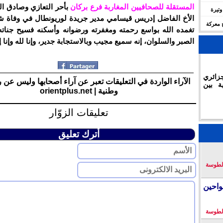
المستقلة للصحافيين المغاربة فرع بركان
بأحر التعازي وصادق ال
ليمات
تسرّع وتيرة
الأخ الفاضل إدريس قيسامي مدير جريدة لوريونطال في وفاة 
وة
 معركة
تغمده الله بواسع رحمته ومغفرته ورضوانه وأسكنه فسيح جناته 
الصبر والسلوان، إنه سميع مجيب وبالاستجابة جدير، وإنا لله وإنا 
زائري
الآراء الواردة في التعليقات تعبر عن آراء أصحابها وليس عن 
ة بين
وطنية | orientplus.net
تعليقات الزوّار
أترك تعليق
لطوسة
احين
لطوسة