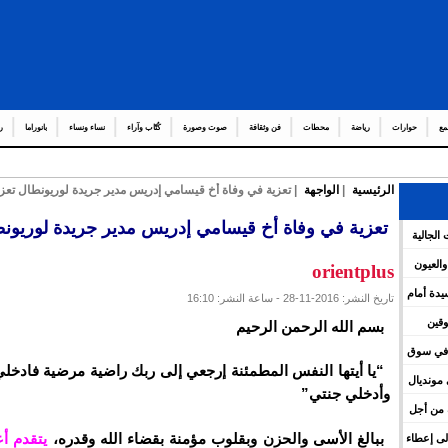
مع
حوارات
رياضة
محطات
فن وثقافة
صوت وصورة
كُتّاب وآراء
نساء ونساء
بانوراما
ر
الرئيسية
|
الواجهة
| تعزية في وفاة أخ قيسامي إدريس مدير جريدة لوريونطال تعزي
تعزية في وفاة أخ قيسامي إدريس مدير جريدة لوريونط
 الجالية
والعيون
orientplus
يدة أمام
تاريخ النشر: 2016-11-28 - ساعة النشر: 16:10
وقين
بسم الله الرحمن الرحيم
” في سوق
“يا أيتها النفس المطمئنة إرجعي إلى ربك راضية مرضية فادخل
 مونديال
وأدخلي جنتي”
ة من أجل
ببالغ الأسى والحزن وبقلوب مؤمنة بقضاء الله وقدره،
يتقدم أع
ء إلى إعطاء