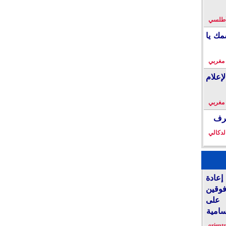
لأطلسي
مك يا
 مغربي
إعلام
 مغربي
خرف
لدكالي
عادة
فوقين
 على
سامية
orient