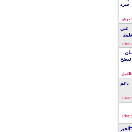
 سرد
بلحرش
على
غليط
orient
نسان…
فضح
الكحل
ي دعم
orient
orient
الخبر