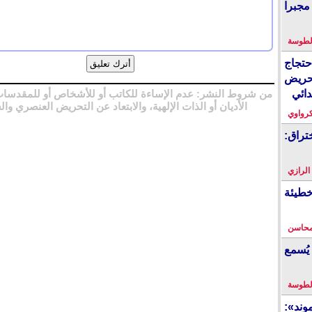
مجبرا
لطوسة
احتجاج
حريض
من شروط النشر: عدم الإساءة للكاتب أو للأشخاص أو للمقدسات
دائي
الأديان أو الذات الإلهية، والابتعاد عن التحريض العنصري وال
كرواوي
تراق:
 الرازي
خطيئة
محاسن
يُسمع
لطوسة
ند»: