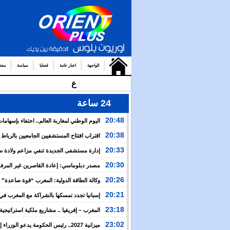
الواجهة
اخبار عامة
قضايا
سياسة
مجت
عملية “مرحبا
24 ساعة
20:48
اليوم الوطني لمغاربة العالم.. احتفاء بإسهامات
في أوراش المغرب 2030
20:38
اقتراب افتتاح المستشفيين الجامعيين بالرباط 
قبل نهاية 2026
20:33
إدارة مستشفى الجديدة تنفي مزاعم ولادة س
باب المؤسسة وتؤكد فتح تحقيق
20:30
مصدر دبلوماسي: إعادة القاصرين غير المرف
مسألة مبدأ قائمة على التعليمات الملكية السامية
20:26
وكالة الطاقة الدولية: المغرب “قوة صاعدة
المعادن الاستراتيجية العالمية بفضل الفوسفاط والكوبالت
20:21
إسبانيا تجدد تمسكها بالشراكة مع المغرب في
واستثماراته في صناعة البطاريات
2030 وتؤكد مواصلة العمل المشترك حتى إنجاح البطولة
23:18
المغرب – إفريقيا .. مشاريع ملكية استراتيجي
نهضة القارة الإفريقية
23:02
ميزانية 2027.. رئيس الحكومة يدعو الوزرا