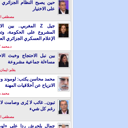
حين يصبح النظام الجزائري 
على الاختيار
مصطفى ا
جيل Z المغربي.. بين ال
المشروع على الحكومة، وت
الإعلام العسكري الجزائري الع
د.محمد 
بين نبل الاحتجاج وخبث الاخ
مساءلة جماعية مشروعة
بقلم: ايمان
محمد محاسن يكتب: لوموند و
الانزياح عن أخلاقيات المهنة
محمد 
تبون.. غائب لا يُرى وصامت لا 
رغم كل شيء
مصطفى ا
جمال بلحرش ردا على «لومو