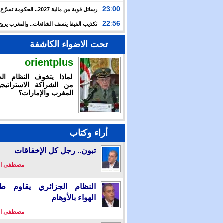
الأولوية لبرمجة الالتزامات المتعلقة بالمشاريع موضوع تع
23:00
رسائل قوية من مالية 2027.. الحكومة 
ملكية
الأوراش الملكية وتراهن على المواطن لبناء مغرب أكثر ق
22:56
تكذيب الفيفا ينسف الشائعات.. والمغرب يربح
الإنجاز قبل حسم نهائي مونديال 2030
تحت الاضواء الكاشفة
orientplus
لماذا يتخوف النظام الج
من الشراكة الاستراتيجي
المغرب والإمارات؟
أراء وكتاب
تبون.. رجل كل الإخفاقات
مصطفى ا
النظام الجزائري يقاوم طو
الهواء بالأوهام
مصطفى ا