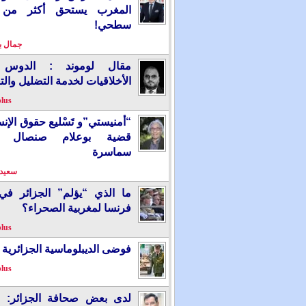
المغرب يستحق أكثر من
سطحي!
جمال 
مقال لوموند : الدوس 
الأخلاقيات لخدمة التضليل والت
plus
“أمنيستي”و تَسْليع حقوق الإ
قضية بوعلام صنصال ت
سماسرة
سعيد 
ما الذي “يؤلم” الجزائر ف
فرنسا لمغربية الصحراء؟
plus
فوضى الديبلوماسية الجزائرية
plus
لدى بعض صحافة الجزائر: “