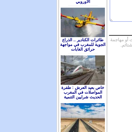
الأوروبي
 أو مهاجمة
طائرات الكنادير .. الذراع
الجوية للمغرب في مواجهة
شتائم.
حرائق الغابات
ﺧﺎﺹ ﺑﻌﻴﺪ ﺍﻟﻌﺮﺵ : ﻃﻔﺮﺓ
ﺍﻟﻤﻮﺍﺻﻼﺕ ﻓﻲ ﺍﻟﻤﻐﺮﺏ
ﺍﻟﺤﺪﻳﺚ ﺷﺮﺍﻳﻴﻦ ﺍﻟﺘﻨﻤﻴﺔ