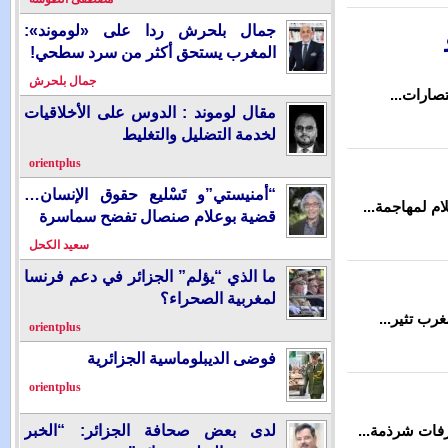
جمال بلحرش ردا على «لوموند»:
المغرب يستحق أكثر من سرد سطحي!
جمال بلحرش
مقال لوموند : الدوس على الأخلاقيات
لخدمة التضليل والتغليط
orientplus
“أمنيستي”و تَسْليع حقوق الإنسان…
قضية بوعلام صنصال تفضح سماسرة
سعيد الكحل
ما الذي “يؤلم” الجزائر في دعم فرنسا
لمغربية الصحراء؟
orientplus
فوضى الديبلوماسية الجزائرية
orientplus
لدى بعض صحافة الجزائر: “الخبر