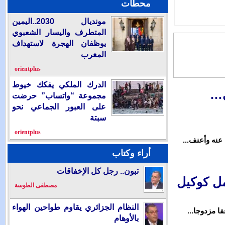
حطات
مونديال 2030..اليمين
المتطرف واليسار الشعبوي
يوظفان الهجرة لاستهداف
المغرب
orientplus
الدرك الملكي يفكك خيوط
مجموعة “واتساب” حرضت
على العبور الجماعي نحو
سبتة
orientplus
راء وكتاب
تبون.. رجل كل الإخفاقات
مصطفى الطوسة
النظام الجزائري يقاوم طواحين الهواء
بالأوهام