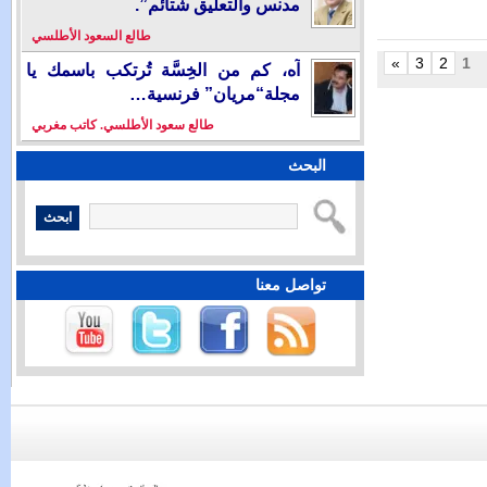
مدنس والتعليق شتائم”.
طالع السعود الأطلسي
آه، كم من الخِسَّة تُرتكب باسمك يا
مجلة“مريان” فرنسية…
طالع سعود الأطلسي. كاتب مغربي
لبحث
ابحث
واصل معنا