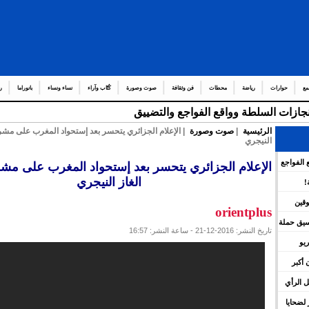
مع
حوارات
رياضة
محطات
فن وثقافة
صوت وصورة
كُتّاب وآراء
نساء ونساء
بانوراما
ر
إنجازات السلطة وواقع الفواجع والتضييق
الرئيسية
|
صوت وصورة
| الإعلام الجزائري يتحسر بعد إستحواد المغرب على مشرو
النيجري
 الفواجع
الإعلام الجزائري يتحسر بعد إستحواد المغرب على مشر
الغاز النيجري
!
وقين
orientplus
نسيق حملة
تاريخ النشر: 2016-12-21 - ساعة النشر: 16:57
يو
 أكبر
 الرأي
لضحايا