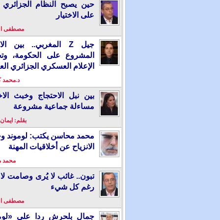
حين يصبح النظام الجزائري 
على الاختيار
مصطفى ا
جيل Z المغربي.. بين ال
المشروع على الحكومة، وت
الإعلام العسكري الجزائري الع
د.محمد 
بين نبل الاحتجاج وخبث الاخ
مساءلة جماعية مشروعة
بقلم: ايمان
محمد محاسن يكتب: لوموند و
الانزياح عن أخلاقيات المهنة
محمد 
تبون.. غائب لا يُرى وصامت لا 
رغم كل شيء
مصطفى ا
جمال بلحرش ردا على «لومو