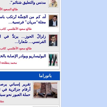
مدنس والتعليق شتائم”.
طالع السعود ا
آه، كم من الخِسَّة تُرتكب باس
مجلة“مريان” فرنسية…
طالع سعود الأطلسي. كاتب
زلزالُ الحوز… يرتدُّ في ال
الفرنسي… سُعارا…
طالع سعود الأطلسي. كاتب
البوليساريو وبوادر الإصابة بال
محمد بنطلحة ا
بانوراما
تقرير إسباني يرص
أرقام جزائرية في 
حملة العبور نحو سبت
plus