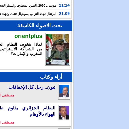
حرب غزة بأحداث سبتة
21:14
مونديال 2030..اليمين المتطرف واليسار ال
يوظفان الهجرة لاستهداف المغرب
21:09
البرتغال تجدد التزامها بمون
بالشراكة مع المغرب وإسبانيا
تحت الاضواء الكاشفة
orientplus
لماذا يتخوف النظام الج
من الشراكة الاستراتيجي
المغرب والإمارات؟
أراء وكتاب
تبون.. رجل كل الإخفاقات
مصطفى ا
النظام الجزائري يقاوم طو
الهواء بالأوهام
مصطفى ا