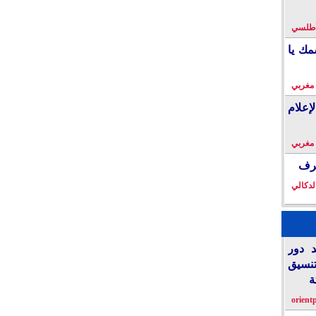
لأطلسي
مك يا
 مغربي
إعلام
 مغربي
خرف
لدكالي
د دور
تنسيق
ة
orient