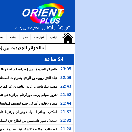
الواجهة
اخبار عامة
قضايا
سياسة
مجت
«الجزائر الجديدة» بين 
24 ساعة
23:05
«الجزائر الجديدة» بين إنجازات السلطة وواقع
والتضييق
22:56
حياة الجزائريين.. بن الواقع وسرديات السلطة
22:43
مصدر دبلوماسي: إعادة القاصرين غير المرف
مسألة مبدأ قائمة على التعليمات الملكية السامية
21:52
تقرير إسباني يرصد دور أرقام جزائرية في ت
العبور نحو سبتة
21:44
مشروع قانون أميركي جديد لتصنيف البوليسار
منظمة إرهابية
21:37
المكتب الوطني للسياحة و«رايان إير» يطلقان
برنامج جوي شتوي نحو المغرب
21:32
استغلال صور فلسطيني من قطاع غزة لتضليل
العام بشأن أحداث سبتة
21:28
السلطات المختصة تفتح تحقيقا بعد ربط صور 