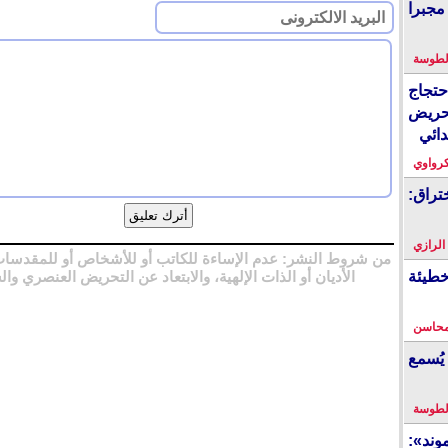
مجبرا
لطوسة
احتجاج
حريض
دائي
كرواوي
تراق:
 الرازي
من شروط النشر: عدم الإساءة للكاتب أو للأشخاص أو للمقدسات
خطيئة
الأديان أو الذات الإلهية، والابتعاد عن التحريض العنصري وال
محاسن
يُسمع
لطوسة
ند»: