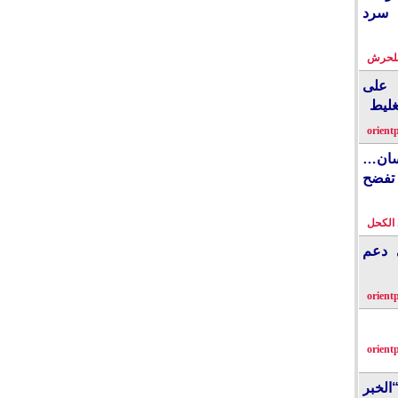
 سرد
بلحرش
على
غليط
orient
نسان…
فضح
الكحل
ي دعم
orient
orient
الخبر