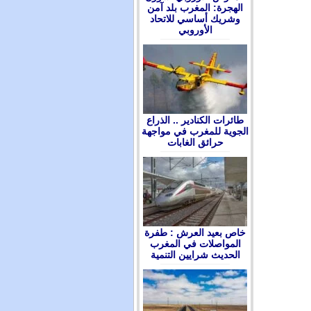
الهجرة: المغرب بلد آمن
وشريك أساسي للاتحاد
الأوروبي
طائرات الكنادير .. الذراع
الجوية للمغرب في مواجهة
حرائق الغابات
ﺧﺎﺹ ﺑﻌﻴﺪ ﺍﻟﻌﺮﺵ : ﻃﻔﺮﺓ
ﺍﻟﻤﻮﺍﺻﻼﺕ ﻓﻲ ﺍﻟﻤﻐﺮﺏ
ﺍﻟﺤﺪﻳﺚ ﺷﺮﺍﻳﻴﻦ ﺍﻟﺘﻨﻤﻴﺔ