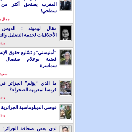
المغرب يستحق أكثر من
سطحي!
جمال 
مقال لوموند : الدوس 
الأخلاقيات لخدمة التضليل والت
plus
“أمنيستي”و تَسْليع حقوق الإ
قضية بوعلام صنصال ت
سماسرة
سعيد 
ما الذي “يؤلم” الجزائر ف
فرنسا لمغربية الصحراء؟
plus
فوضى الديبلوماسية الجزائرية
plus
لدى بعض صحافة الجزائر: “