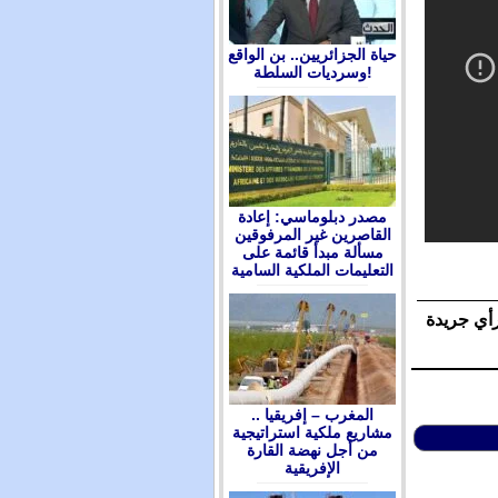
حياة الجزائريين.. بن الواقع
وسرديات السلطة!
مصدر دبلوماسي: إعادة
القاصرين غير المرفوقين
مسألة مبدأ قائمة على
التعليمات الملكية السامية
رأي جريدة
المغرب – إفريقيا ..
مشاريع ملكية استراتيجية
من أجل نهضة القارة
الإفريقية