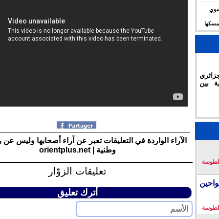
شعبوي
ديال 2030 وتؤكد تمسكها
زائري
ة بين
الآراء الواردة في التعليقات تعبر عن آراء أصحابها وليس عن 
وطنية | orientplus.net
لطوسة
تعليقات الزوّار
احين
أترك تعليق
لطوسة