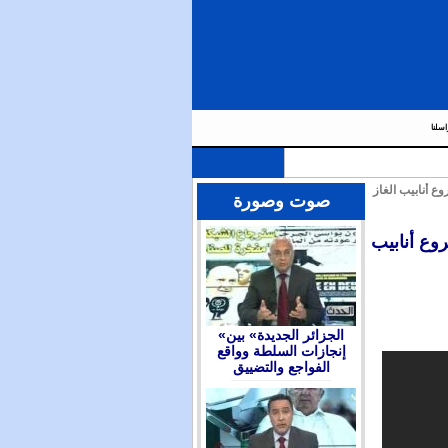
اسلنا
ع أنابيب الغاز
صوت وصورة
وع أنابيب
«الجزائر الجديدة» بين
إنجازات السلطة وواقع
الفواجع والتضييق