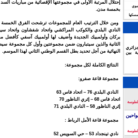
إحتلال المرتبة الأولى في مجموعتها الإقصائية من مباريات السد
شعبوي
بخمسة مدن.
ديال 2030 وتؤكد تمسكها
ومن خلال الترتيب العام للمجموعات ترشحت الفرق الخمسة ا
النادي البلدي والكوكب المراكشي واتحاد شفشاون واتحاد س
بركان وأولمبيك الجديدة وأضيف لها أولمبيك آسفي كأفضل مح
الثانية والذين سيتبارون ضمن مجموعتين وأول كل مجموعة سيصع
زائري
النهائية من أجل تحديد بطل القسم الوطني الثاني لهذا الموسم.
ة بين
النتائج الكاملة لكل مجموعة:
مجموعة قاعة صفرو:
النادي البلدي 76 – اتحاد فاس 63
اتحاد فاس 68 – إثري الناظور 70
لطوسة
إثري الناظور 58 – النادي البلدي 71
احين
مجموعة قاعة الأمل الرباط :
لطوسة
نادي تينجداد 53 – حي السويس 52