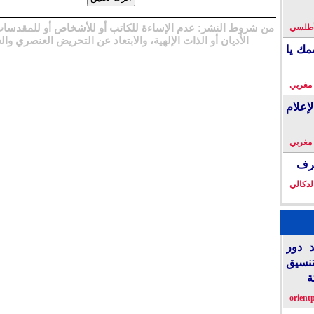
من شروط النشر: عدم الإساءة للكاتب أو للأشخاص أو للمقدسات
لأطلسي
الأديان أو الذات الإلهية، والابتعاد عن التحريض العنصري وال
مك يا
 مغربي
إعلام
 مغربي
خرف
لدكالي
د دور
تنسيق
ة
orient