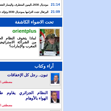
حرب غزة بأحداث سبتة
21:14
مونديال 2030..اليمين المتطرف واليسار ال
يوظفان الهجرة لاستهداف المغرب
21:09
البرتغال تجدد التزامها بمون
بالشراكة مع المغرب وإسبانيا
تحت الاضواء الكاشفة
orientplus
لماذا يتخوف النظام الج
من الشراكة الاستراتيجي
المغرب والإمارات؟
أراء وكتاب
تبون.. رجل كل الإخفاقات
مصطفى ا
النظام الجزائري يقاوم طو
الهواء بالأوهام
مصطفى ا