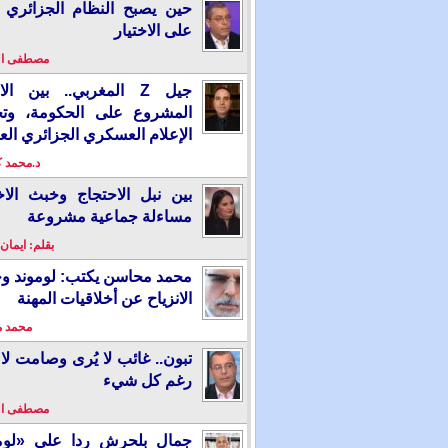
حين يصبح النظام الجزائري 
على الاختيار
مصطفى ا
جيل Z المغربي.. بين ال
المشروع على الحكومة، وت
الإعلام العسكري الجزائري الع
د.محمد 
بين نبل الاحتجاج وخبث الاخ
مساءلة جماعية مشروعة
بقلم: ايمان
محمد محاسن يكتب: لوموند و
الانزياح عن أخلاقيات المهنة
محمد 
تبون.. غائب لا يُرى وصامت لا 
رغم كل شيء
مصطفى ا
جمال بلحرش ردا على «لومو