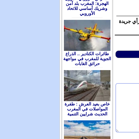
الهجرة: المغرب بلد آمن
وشريك أساسي للاتحاد
الأوروبي
رأي جريدة
طائرات الكنادير .. الذراع
الجوية للمغرب في مواجهة
حرائق الغابات
ﺧﺎﺹ ﺑﻌﻴﺪ ﺍﻟﻌﺮﺵ : ﻃﻔﺮﺓ
ﺍﻟﻤﻮﺍﺻﻼﺕ ﻓﻲ ﺍﻟﻤﻐﺮﺏ
ﺍﻟﺤﺪﻳﺚ ﺷﺮﺍﻳﻴﻦ ﺍﻟﺘﻨﻤﻴﺔ