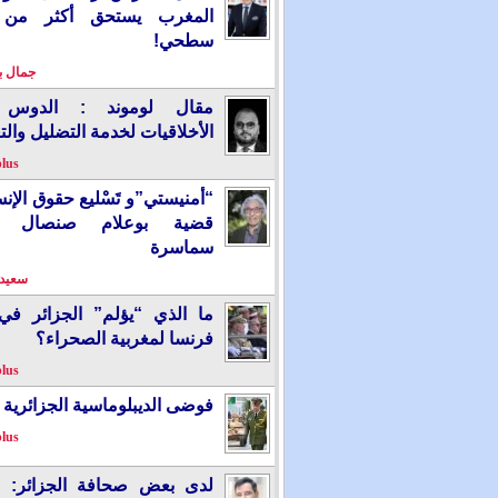
المغرب يستحق أكثر من
سطحي!
جمال 
مقال لوموند : الدوس 
الأخلاقيات لخدمة التضليل والت
plus
“أمنيستي”و تَسْليع حقوق الإ
قضية بوعلام صنصال ت
سماسرة
سعيد 
ما الذي “يؤلم” الجزائر ف
فرنسا لمغربية الصحراء؟
plus
فوضى الديبلوماسية الجزائرية
plus
لدى بعض صحافة الجزائر: “