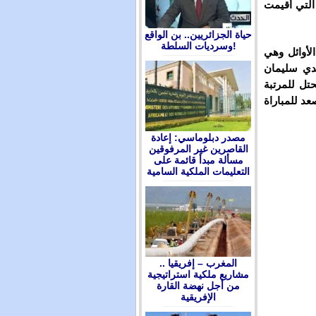
 التي أقيمت
حياة الجزائريين.. بن الواقع
وسرديات السلطة!
لأوائل وهي
يدي سليمان
تل للمرتبة
د للمباراة
مصدر دبلوماسي: إعادة
القاصرين غير المرفوقين
مسألة مبدأ قائمة على
التعليمات الملكية السامية
المغرب – إفريقيا ..
مشاريع ملكية استراتيجية
من أجل نهضة القارة
الإفريقية