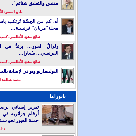
مدنس والتعليق شتائم”.
طالع السعود ا
آه، كم من الخِسَّة تُرتكب باس
مجلة“مريان” فرنسية…
طالع سعود الأطلسي. كاتب
زلزالُ الحوز… يرتدُّ في ال
الفرنسي… سُعارا…
طالع سعود الأطلسي. كاتب
البوليساريو وبوادر الإصابة بال
محمد بنطلحة ا
بانوراما
تقرير إسباني يرص
أرقام جزائرية في 
حملة العبور نحو سبت
plus