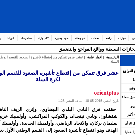
مع
حوارات
رياضة
محطات
فن وثقافة
صوت وصورة
كُتّاب وآراء
نساء ونساء
بانوراما
ر
إنجازات السلطة وواقع الفواجع والتضييق
الرئيسية
|
اخبار عامة
| عشر فرق تتمكن من إقتطاع تأشيرة الصعود للقسم الوطني
السلة
 الفواجع
عشر فرق تتمكن من إقتطاع تأشيرة الصعود للقسم الو
لكرة السلة
!
وقين
orientplus
نسيق حملة
تاريخ النشر: 2015-05-18 - ساعة النشر: 1:26
يو
حققت فرق النادي البلدي البيضاوي، وإثري الريف الناظو
 أكبر
شفشاون، ونادي تينجداد، والكوكب المراكشي، وأولمبيك خري
سليمان بركان، والاتحاد الرياضي، وأولمبيك الجديدة، وأولمبيك
 الرأي
الهدف وهو اقتطاع تأشيرة الصعود إلى القسم الوطني الأول بعد
لضحايا