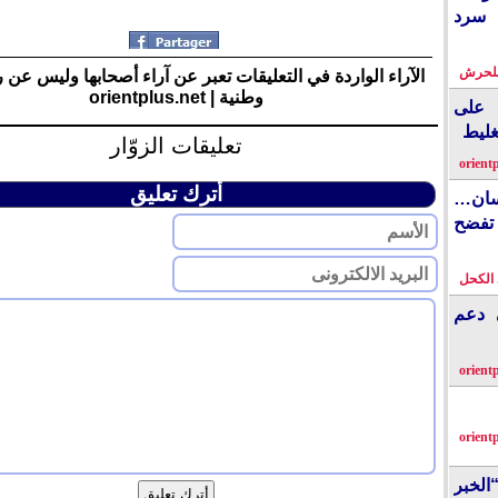
 سرد
بلحرش
الآراء الواردة في التعليقات تعبر عن آراء أصحابها وليس عن 
وطنية | orientplus.net
على
غليط
تعليقات الزوّار
orient
أترك تعليق
نسان…
فضح
الكحل
ي دعم
orient
orient
الخبر