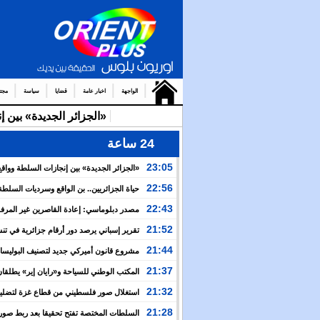
الواجهة
اخبار عامة
قضايا
سياسة
مجت
«الجزائر الجديدة» بين 
24 ساعة
23:05
«الجزائر الجديدة» بين إنجازات السلطة وواقع
والتضييق
22:56
حياة الجزائريين.. بن الواقع وسرديات السلطة
22:43
مصدر دبلوماسي: إعادة القاصرين غير المرف
مسألة مبدأ قائمة على التعليمات الملكية السامية
21:52
تقرير إسباني يرصد دور أرقام جزائرية في ت
العبور نحو سبتة
21:44
مشروع قانون أميركي جديد لتصنيف البوليسار
منظمة إرهابية
21:37
المكتب الوطني للسياحة و«رايان إير» يطلقان
برنامج جوي شتوي نحو المغرب
21:32
استغلال صور فلسطيني من قطاع غزة لتضليل
العام بشأن أحداث سبتة
21:28
السلطات المختصة تفتح تحقيقا بعد ربط صور 