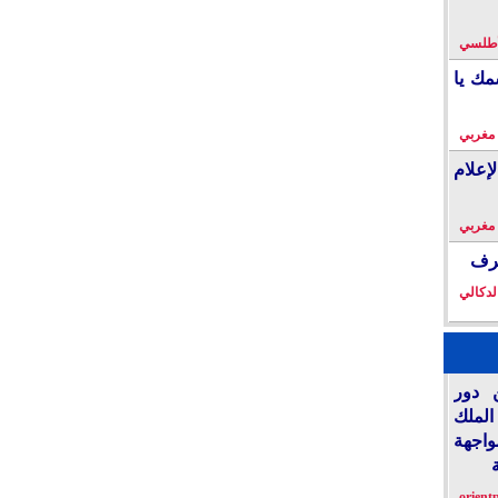
لأطلسي
مك يا
 مغربي
إعلام
 مغربي
خرف
لدكالي
 دور
الملك
واجهة
orient