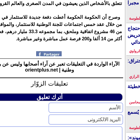
مجبرا
تتعلق بالأشخاص الذين يعيشون في المدن الصغرى والعالم القرو
وصرح أن الحكومة الحكومة أعطت دفعة جديدة للاستثمار في هذ
لطوسة
من خلال عقد خمس اجتماعات للجنة الوطنية للاستثمار، والموافق
احتجاج
من 46 مشروع اتفاقية وملحق، بما مجموعه
حريض
أكثر من 14 ألفا و200 فرصة عمل مباشرة وغير مباشرة.
دائي
كرواوي
تراق:
الآراء الواردة في التعليقات تعبر عن آراء أصحابها وليس عن 
وطنية | orientplus.net
 الرازي
تعليقات الزوّار
خطيئة
أترك تعليق
محاسن
يُسمع
لطوسة
ند»: