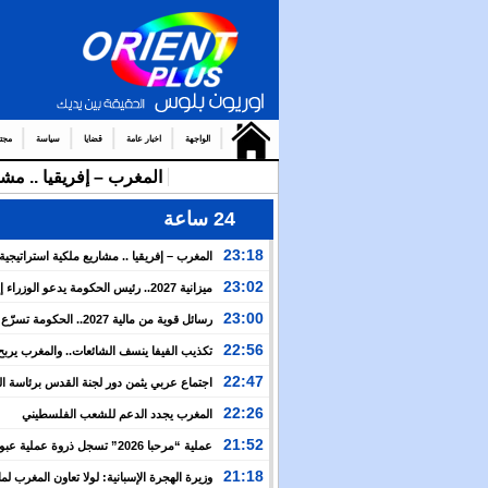
الواجهة
اخبار عامة
قضايا
سياسة
مجت
المغرب – إفريقيا .. مشا
24 ساعة
23:18
المغرب – إفريقيا .. مشاريع ملكية استراتيجي
نهضة القارة الإفريقية
23:02
ميزانية 2027.. رئيس الحكومة يدعو الوزرا
الأولوية لبرمجة الالتزامات المتعلقة بالمشاريع موضوع تع
23:00
رسائل قوية من مالية 2027.. الحكومة 
ملكية
الأوراش الملكية وتراهن على المواطن لبناء مغرب أكثر ق
22:56
تكذيب الفيفا ينسف الشائعات.. والمغرب يربح
الإنجاز قبل حسم نهائي مونديال 2030
22:47
اجتماع عربي يثمن دور لجنة القدس برئاسة ا
ويدعو إلى تحرك لمواجهة الانتهاكات الإسرائيلية
22:26
المغرب يجدد الدعم للشعب الفلسطيني
21:52
عملية “مرحبا 2026” تسجل ذروة عملية ع
المغربية بأكثر من 151 ألف مسافر في 4 أيام
21:18
وزيرة الهجرة الإسبانية: لولا تعاون المغرب لما