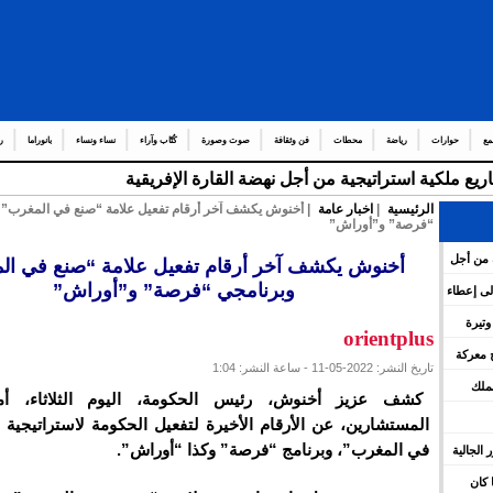
مع
حوارات
رياضة
محطات
فن وثقافة
صوت وصورة
كُتّاب وآراء
نساء ونساء
بانوراما
ر
ريع ملكية استراتيجية من أجل نهضة القارة الإفريقية
الرئيسية
|
اخبار عامة
| أخنوش يكشف آخر أرقام تفعيل علامة “صنع في المغرب” 
“فرصة” و”أوراش”
ة من أجل
أخنوش يكشف آخر أرقام تفعيل علامة “صنع في ال
وبرنامجي “فرصة” و”أوراش”
ء إلى إعطاء
ليمات
تسرّع وتيرة
orientplus
وة
 معركة
تاريخ النشر: 2022-05-11 - ساعة النشر: 1:04
لملك
كشف عزيز أخنوش، رئيس الحكومة، اليوم الثلاثاء، أ
المستشارين، عن الأرقام الأخيرة لتفعيل الحكومة لاستراتيجية 
في المغرب”، وبرنامج “فرصة” وكذا “أوراش”.
بور الجالية
 كان