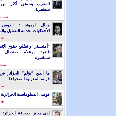
المغرب يستحق أكثر من
سطحي!
جمال 
مقال لوموند : الدوس 
الأخلاقيات لخدمة التضليل والت
plus
“أمنيستي”و تَسْليع حقوق الإ
قضية بوعلام صنصال ت
سماسرة
سعيد 
ما الذي “يؤلم” الجزائر ف
فرنسا لمغربية الصحراء؟
plus
فوضى الديبلوماسية الجزائرية
plus
لدى بعض صحافة الجزائر: “