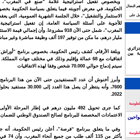
وبخصوص تفعيل استراتيجية علامة “صنع في المغرب”، 
م النضال
الحكومة، في معرض أجوبته فيما يتعلق بسياسة الحكومة بخص
حصل على
الاستثمار والتشغيل”، خلال الجلسة الشهرية العمومية، التي يع
للأجوبة على أسئلة السياسة العامة، إن تفعيل استراتيجي
مليار درهم، ما مكن من توفير 197 ألف وظيفة مباشرة وغير مباشرة.
زائري
وبلغة الأرقام، كشف رئيس الحكومة، بخصوص برنامج “أوراش”
ة بين
اتفاقيات مع 68 عمالة وإقليم وذلك في مختلف جهات المملكة.
سيتم إدماج حوالي 70.000 شخص وفقا لهذه الاتفاقيات
وأبرز أخنوش أن عدد المستفيدين حتى الآن من هذا البرنامج 
7600، وأنه ينتظر أن يصل هذا العدد إلى
2022.
لطوسة
كما جرى تحويل 492 مليون درهم في إطار المرحلة 
الاعتمادات المخصصة للبرنامج لصالح الصندوق الوطني للضمان 
احين
وفي ما يتعلق ببرنامج “فرصة”، أعلن رئيس الحكومة، أنه 
لطوسة
بأكثر من 115 ألف 