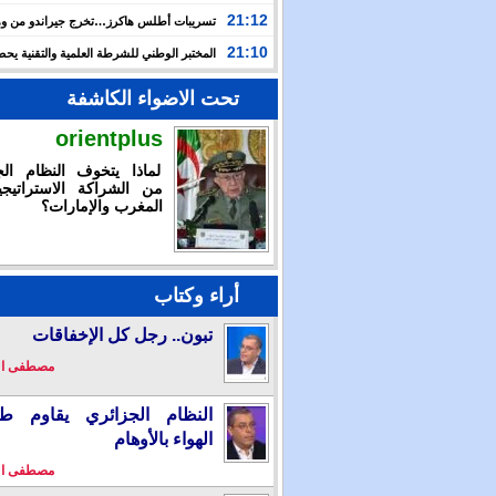
بالإمكان تقديم استجابة استثنائية خلال أزمة سبتة المحتلة
21:12
تسريبات أطلس هاكرز…تخرج جيراندو من وه
إلى مستنقع الجريمة المنظمة
21:10
المختبر الوطني للشرطة العلمية والتقنية ي
شهادة الاعتماد والمطابقة والجودة بالمعيار الدولي
تحت الاضواء الكاشفة
orientplus
لماذا يتخوف النظام الج
من الشراكة الاستراتيجي
المغرب والإمارات؟
أراء وكتاب
تبون.. رجل كل الإخفاقات
مصطفى ا
النظام الجزائري يقاوم طو
الهواء بالأوهام
مصطفى ا