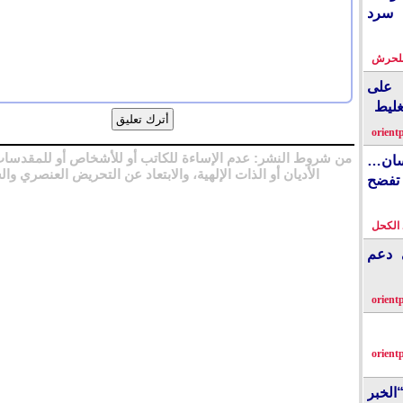
 سرد
بلحرش
على
غليط
orient
من شروط النشر: عدم الإساءة للكاتب أو للأشخاص أو للمقدسات
نسان…
الأديان أو الذات الإلهية، والابتعاد عن التحريض العنصري وال
فضح
الكحل
ي دعم
orient
orient
الخبر