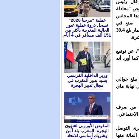
قال رئيس
وص “معادلة
قدها المجلس
عملية “مرحبا 2026”
ة “صنع في
تسجل ذروة عملية عبور
المغرب”، شمل حتى الآن 918 مشروعا. وأن إجمالي قيمة الاستثمار بلغ 39.4
الجالية المغربية بأكثر من
151 ألف مسافر في 4 أيام
، عن توقيع
 كما أورد أنه
وزير الداخلية الفرنسي
يبلغ حوالي
يشيد بدور المغرب في
مجال تدبير الهجرة
 30.000 مستفيد بحلول نهاية ماي
الأولى من صرف
الاجتماعي.
المفوض الأوروبي لشؤون
جرى التوصل
الهجرة: المغرب بلد آمن
طلب من جميع أنحاء المغرب، وأن 74 في المائة منها
وشريك أساسي للاتحاد