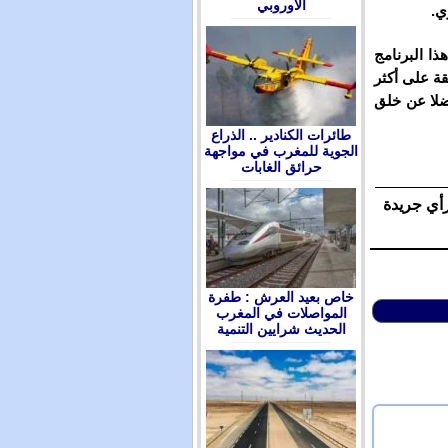
الأوروبي
ي.
ا البرنامج
ة على أكثر
 33.3 مليار درهم، فضلا عن خلق
طائرات الكنادير .. الذراع
الجوية للمغرب في مواجهة
حرائق الغابات
رأي جريدة
ﺧﺎﺹ ﺑﻌﻴﺪ ﺍﻟﻌﺮﺵ : ﻃﻔﺮﺓ
ﺍﻟﻤﻮﺍﺻﻼﺕ ﻓﻲ ﺍﻟﻤﻐﺮﺏ
ﺍﻟﺤﺪﻳﺚ ﺷﺮﺍﻳﻴﻦ ﺍﻟﺘﻨﻤﻴﺔ