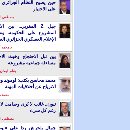
حين يصبح النظام الجزائري 
على الاختيار
مصطفى ا
جيل Z المغربي.. بين ال
المشروع على الحكومة، وت
الإعلام العسكري الجزائري الع
د.محمد 
بين نبل الاحتجاج وخبث الاخ
مساءلة جماعية مشروعة
بقلم: ايمان
محمد محاسن يكتب: لوموند و
الانزياح عن أخلاقيات المهنة
محمد 
تبون.. غائب لا يُرى وصامت لا 
رغم كل شيء
مصطفى ا
جمال بلحرش ردا على «لومو