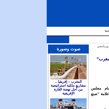
اسلنا
وبرنامجي
صوت وصورة
مغرب”
المغرب – إفريقيا ..
مشاريع ملكية استراتيجية
مام مجلس
من أجل نهضة القارة
الإفريقية
علامة “صنع