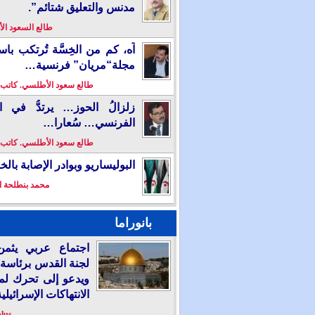
مدنس والتعليق شتائم”.
طالع السعود ا
آه، كم من الخِسَّة تُرتكب باس
مجلة“مريان” فرنسية…
طالع سعود الأطلسي. كاتب
زلزالُ الحوز… يرتدُّ في ال
الفرنسي… سُعارا…
طالع سعود الأطلسي. كاتب
البوليساريو وبوادر الإصابة بال
محمد بنطلحة ا
بانوراما
اجتماع عربي يثمن
لجنة القدس برئاسة 
ويدعو إلى تحرك لم
الانتهاكات الإسرائيلية
plus