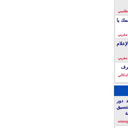
لأطلسي
مك يا
 مغربي
إعلام
 مغربي
خرف
لدكالي
د دور
تنسيق
ة
orient