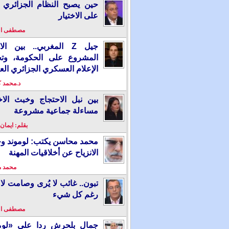
حين يصبح النظام الجزائري 
على الاختيار
مصطفى ا
جيل Z المغربي.. بين ال
المشروع على الحكومة، وت
الإعلام العسكري الجزائري الع
د.محمد 
بين نبل الاحتجاج وخبث الاخ
مساءلة جماعية مشروعة
بقلم: ايمان
محمد محاسن يكتب: لوموند و
الانزياح عن أخلاقيات المهنة
محمد 
تبون.. غائب لا يُرى وصامت لا 
رغم كل شيء
مصطفى ا
جمال بلحرش ردا على «لومو