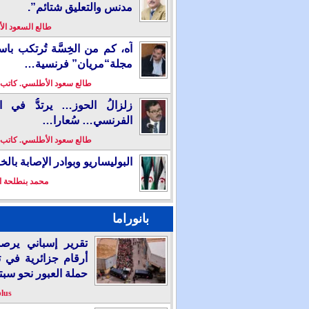
مدنس والتعليق شتائم”.
طالع السعود ا
آه، كم من الخِسَّة تُرتكب باس
مجلة“مريان” فرنسية…
طالع سعود الأطلسي. كاتب
زلزالُ الحوز… يرتدُّ في ال
الفرنسي… سُعارا…
طالع سعود الأطلسي. كاتب
البوليساريو وبوادر الإصابة بال
محمد بنطلحة ا
بانوراما
تقرير إسباني يرص
أرقام جزائرية في 
حملة العبور نحو سبت
plus