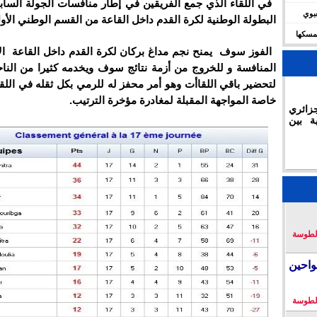
في اللقاء الذي جمع الفريقين في إطار منافسات الجولة السا
شعبوي
البطولة الوطنية لكرة القدم داخل القاعة من القسم الوطني الأو
ديال 2030 وتؤكد تمسكها
الفوز سوف يمنح نجم مداغ بركان لكرة القدم داخل القاعة ا
المنافسة و للخروج من أزمة نتائج سوف ويخدمه كثيرا من الناحي
لتحضير باقي اللقاأت وهو أمر محفز له للرمي بكل ثقله في اللق
خاصة المواجهة المقبلة لمغادرة مؤخرة الترتيب.
زائري
ة بين
لطوسة
احين
لطوسة