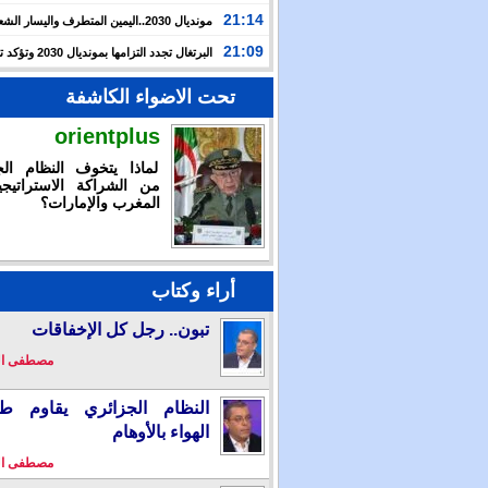
حرب غزة بأحداث سبتة
21:14
مونديال 2030..اليمين المتطرف واليسار ال
يوظفان الهجرة لاستهداف المغرب
21:09
البرتغال تجدد التزامها بمون
بالشراكة مع المغرب وإسبانيا
تحت الاضواء الكاشفة
orientplus
لماذا يتخوف النظام الج
من الشراكة الاستراتيجي
المغرب والإمارات؟
أراء وكتاب
تبون.. رجل كل الإخفاقات
مصطفى ا
النظام الجزائري يقاوم طو
الهواء بالأوهام
مصطفى ا