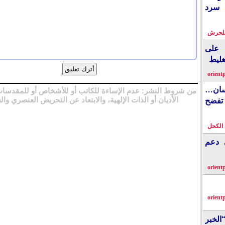
 سرد
بلحرش
على
غليط
orient
نسان…
من شروط النشر: عدم الإساءة للكاتب أو للأشخاص أو للمقدسات
الأديان أو الذات الإلهية، والابتعاد عن التحريض العنصري وال
فضح
الكحل
ي دعم
orient
orient
الخبر