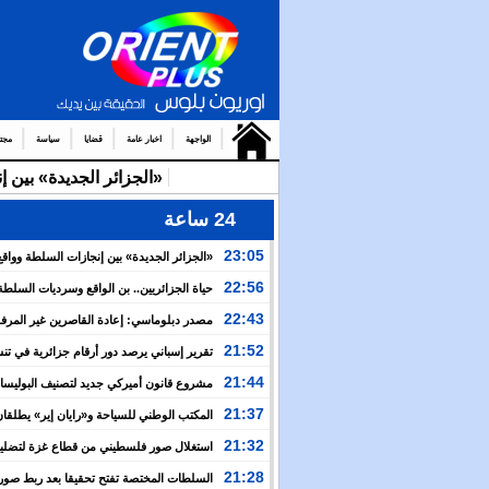
الواجهة
اخبار عامة
قضايا
سياسة
مجت
«الجزائر الجديدة» بين 
24 ساعة
23:05
«الجزائر الجديدة» بين إنجازات السلطة وواقع
والتضييق
22:56
حياة الجزائريين.. بن الواقع وسرديات السلطة
22:43
مصدر دبلوماسي: إعادة القاصرين غير المرف
مسألة مبدأ قائمة على التعليمات الملكية السامية
21:52
تقرير إسباني يرصد دور أرقام جزائرية في ت
العبور نحو سبتة
21:44
مشروع قانون أميركي جديد لتصنيف البوليسار
منظمة إرهابية
21:37
المكتب الوطني للسياحة و«رايان إير» يطلقان
برنامج جوي شتوي نحو المغرب
21:32
استغلال صور فلسطيني من قطاع غزة لتضليل
العام بشأن أحداث سبتة
21:28
السلطات المختصة تفتح تحقيقا بعد ربط صور 