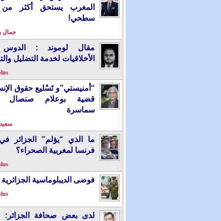
المغرب يستحق أكثر من
سطحي!
جمال 
مقال لوموند : الدوس 
الأخلاقيات لخدمة التضليل والت
plus
“أمنيستي”و تَسْليع حقوق الإ
قضية بوعلام صنصال ت
سماسرة
سعيد 
ما الذي “يؤلم” الجزائر ف
فرنسا لمغربية الصحراء؟
plus
فوضى الديبلوماسية الجزائرية
plus
لدى بعض صحافة الجزائر: “