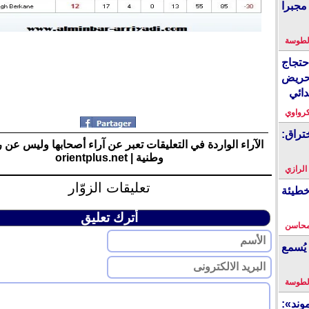
مجبرا
لطوسة
احتجاج
حريض
دائي
كرواوي
تراق:
الآراء الواردة في التعليقات تعبر عن آراء أصحابها وليس عن 
وطنية | orientplus.net
 الرازي
تعليقات الزوّار
خطيئة
أترك تعليق
محاسن
يُسمع
لطوسة
ند»: