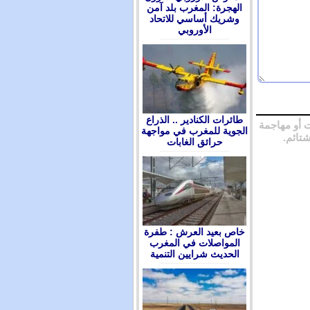
الهجرة: المغرب بلد آمن
وشريك أساسي للاتحاد
الأوروبي
طائرات الكنادير .. الذراع
 أو مهاجمة
الجوية للمغرب في مواجهة
شتائم.
حرائق الغابات
ﺧﺎﺹ ﺑﻌﻴﺪ ﺍﻟﻌﺮﺵ : ﻃﻔﺮﺓ
ﺍﻟﻤﻮﺍﺻﻼﺕ ﻓﻲ ﺍﻟﻤﻐﺮﺏ
ﺍﻟﺤﺪﻳﺚ ﺷﺮﺍﻳﻴﻦ ﺍﻟﺘﻨﻤﻴﺔ