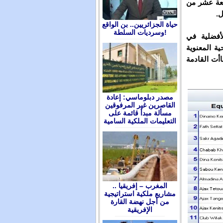
بعة عشر من
ل.
حياة الجزائريين.. بن الواقع
وسرديات السلطة!
لأفضلية في
ة المعنوية
اأت القادمة
مصدر دبلوماسي: إعادة
القاصرين غير المرفوقين
مسألة مبدأ قائمة على
التعليمات الملكية السامية
المغرب – إفريقيا ..
مشاريع ملكية استراتيجية
من أجل نهضة القارة
الإفريقية