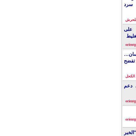
 سرد
بلحرش
على
غليط
orient
نسان…
فضح
الكحل
ي دعم
orient
orient
الخبر