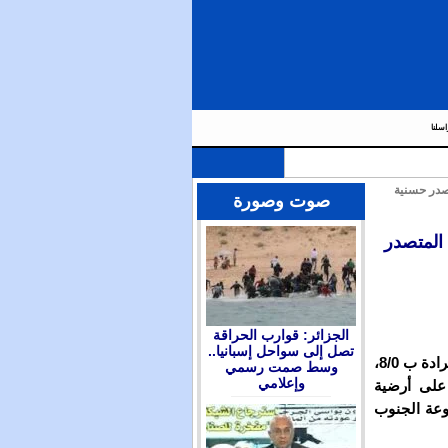
اسلنا
صدر حسنية
صوت وصورة
المتصدر
الجزائر: قوارب الحراقة
تصل إلى سواحل إسبانيا..
نجح شباب بركان في تحقيق فوز مستحق على مضيفه جمعية جرادة ب 8/0،
وسط صمت رسمي
وإعلامي
مباراة التي جمعت بينهما اليوم الأحد 20 مارس 2016 على أرضية
وعة الجنوب