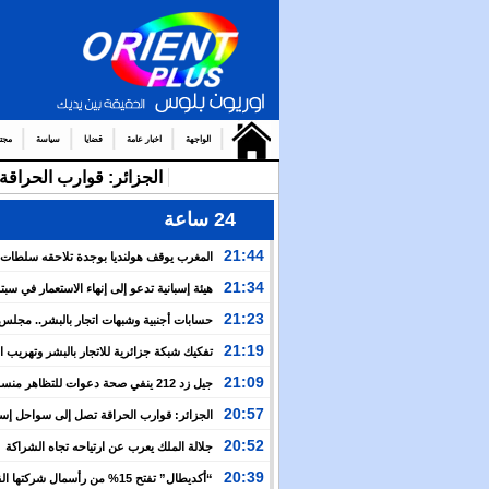
الواجهة
اخبار عامة
قضايا
سياسة
مجت
الجزائر: قوارب الحرا
24 ساعة
21:44
المغرب يوقف هولنديا بوجدة تلاحقه سلطات
أمستردام
21:34
هيئة إسبانية تدعو إلى إنهاء الاستعمار في سبتة
وتعتبر إعادتهما إلى المغرب مسألة وقت
21:23
حسابات أجنبية وشبهات اتجار بالبشر.. مجل
الإنسان يكشف خفايا التعبئة للعبور الجماعي نحو سبتة
21:19
تفكيك شبكة جزائرية للاتجار بالبشر وتهريب 
بين إسبانيا والجزائر
21:09
جيل زد 212 ينفي صحة دعوات للتظاهر منس
ويحذر من منشورات مفبركة
20:57
الجزائر: قوارب الحراقة تصل إلى سواحل إسبان
وسط صمت رسمي وإعلامي
20:52
جلالة الملك يعرب عن ارتياحه تجاه الشراكة
الاستراتيجية بين المغرب والكوت ديفوار
20:39
“أكديطال” تفتح 15% من رأسمال شركتها