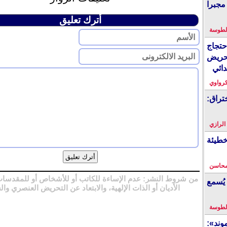
مجبرا
أترك تعليق
لطوسة
احتجاج
حريض
دائي
كرواوي
تراق:
 الرازي
خطيئة
محاسن
من شروط النشر: عدم الإساءة للكاتب أو للأشخاص أو للمقدسات
يُسمع
الأديان أو الذات الإلهية، والابتعاد عن التحريض العنصري وال
لطوسة
ند»: