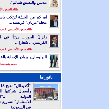
مدنس والتعليق شتائم”.
طالع السعود ا
آه، كم من الخِسَّة تُرتكب باس
مجلة“مريان” فرنسية…
طالع سعود الأطلسي. كاتب
زلزالُ الحوز… يرتدُّ في ال
الفرنسي… سُعارا…
طالع سعود الأطلسي. كاتب
البوليساريو وبوادر الإصابة بال
محمد بنطلحة ا
بانوراما
“
رأسمال شركتها ال
الدولية لـ”الع
للاستثمار” لتسريع ت
في السعودية