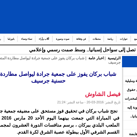
مع
حوارات
رياضة
محطات
فن وثقافة
صوت وصورة
كُتّاب وآراء
نساء ونساء
بانوراما
ر
قة تصل إلى سواحل إسبانيا.. وسط صمت رسمي وإعلامي
الرئيسية
|
اخبار عامة
| شباب بركان يفوز على جمعية جرادة ليواصل مطاردة المت
جرسيف
شباب بركان يفوز على جمعية جرادة ليواصل مطاردة 
حسنية جرسيف
 ومليلية
س حقوق
فيصل الشاوش
المخدرات
تاريخ النشر: 2016-03-20 - ساعة النشر: 21:24
وبة إليه
يا..
في ال
الملعب البلدي ببركان ، برسم منافسات الدورة العشرون لمجم
القسم الشرفي الأول ببطولة عصبة الشرق لكرة القدم.
 القابضة