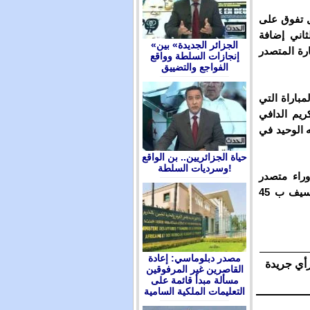
ل تفوق على
اني إضافة
«الجزائر الجديدة» بين
رة المتصدر
إنجازات السلطة وواقع
الفواجع والتضييق
مباراة التي
يم الدافي
 الوحيد في
حياة الجزائريين.. بن الواقع
وسرديات السلطة!
 الثاني وراء متصدر
ترتيب القسم الشرفي الأول ببطولة عصبة الشرق حسنية جرسيف ب 45
مصدر دبلوماسي: إعادة
رأي جريدة
القاصرين غير المرفوقين
مسألة مبدأ قائمة على
التعليمات الملكية السامية