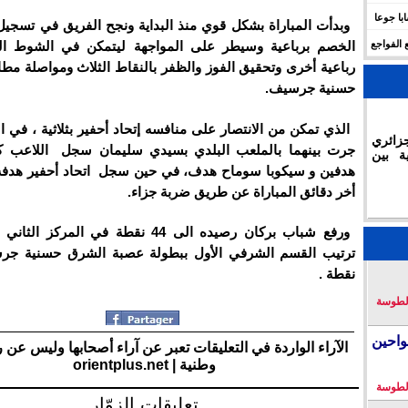
 للهجرة في الجزائر.. وفاة 17 شابا جوعا
وبدأت المباراة بشكل قوي منذ البداية ونجح الفريق في تسجي
 الفواجع
الخصم برباعية وسيطر على المواجهة ليتمكن في الشوط الث
رباعية أخرى وتحقيق الفوز والظفر بالنقاط الثلاث ومواصلة مطا
حسنية جرسيف.
الذي تمكن من الانتصار على منافسه إتحاد أحفير بثلاثية ، في ال
زائري
جرت بينهما بالملعب البلدي بسيدي سليمان سجل اللاعب كر
ة بين
هدفين و سيكوبا سوماح هدف، في حين سجل اتحاد أحفير هدفه
أخر دقائق المباراة عن طريق ضربة جزاء.
ورفع شباب بركان رصيده الى 44 نقطة في المركز
نقطة .
لطوسة
احين
الآراء الواردة في التعليقات تعبر عن آراء أصحابها وليس عن 
وطنية | orientplus.net
لطوسة
تعليقات الزوّار