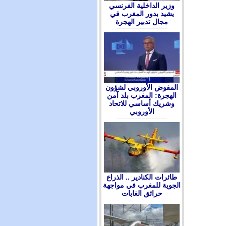
وزير الداخلية الفرنسي
يشيد بدور المغرب في
مجال تدبير الهجرة
المفوض الأوروبي لشؤون
الهجرة: المغرب بلد آمن
وشريك أساسي للاتحاد
الأوروبي
طائرات الكنادير .. الذراع
الجوية للمغرب في مواجهة
حرائق الغابات