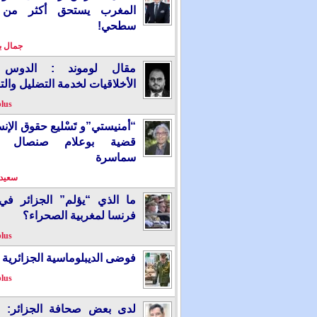
المغرب يستحق أكثر من
سطحي!
جمال 
مقال لوموند : الدوس 
الأخلاقيات لخدمة التضليل والت
plus
“أمنيستي”و تَسْليع حقوق الإ
قضية بوعلام صنصال ت
سماسرة
سعيد 
ما الذي “يؤلم” الجزائر ف
فرنسا لمغربية الصحراء؟
plus
فوضى الديبلوماسية الجزائرية
plus
لدى بعض صحافة الجزائر: “