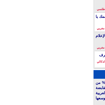
لأطلسي
مك يا
 مغربي
إعلام
 مغربي
خرف
لدكالي
أكديطال” تفتح 15% من
قابضة
ربية
وسعها