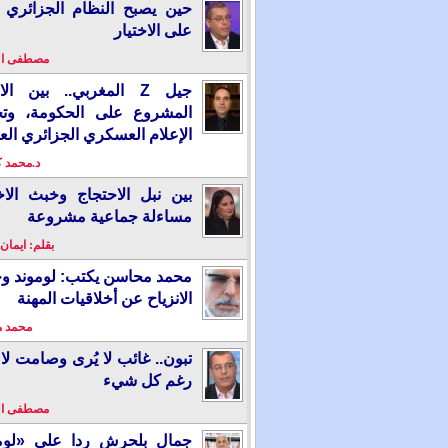
حين يصبح النظام الجزائري 
على الاختيار
مصطفى ا
جيل Z المغربي.. بين ال
المشروع على الحكومة، وت
الإعلام العسكري الجزائري الع
د.محمد 
بين نبل الاحتجاج وخبث الاخ
مساءلة جماعية مشروعة
بقلم: ايمان
محمد محاسن يكتب: لوموند و
الانزياح عن أخلاقيات المهنة
محمد 
تبون.. غائب لا يُرى وصامت لا 
رغم كل شيء
مصطفى ا
جمال بلحرش ردا على «لومو