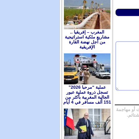
المغرب – إفريقيا ..
مشاريع ملكية استراتيجية
من أجل نهضة القارة
الإفريقية
عملية “مرحبا 2026”
تسجل ذروة عملية عبور
الجالية المغربية بأكثر من
151 ألف مسافر في 4 أيام
 أو مهاجمة
شتائم.