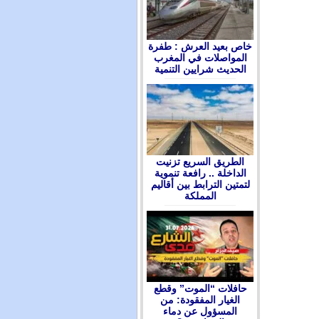
ﺧﺎﺹ ﺑﻌﻴﺪ ﺍﻟﻌﺮﺵ : ﻃﻔﺮﺓ
ﺍﻟﻤﻮﺍﺻﻼﺕ ﻓﻲ ﺍﻟﻤﻐﺮﺏ
ﺍﻟﺤﺪﻳﺚ ﺷﺮﺍﻳﻴﻦ ﺍﻟﺘﻨﻤﻴﺔ
الطريق السريع تزنيت
الداخلة .. رافعة تنموية
لتمتين الترابط بين أقاليم
المملكة
حافلات “الموت” وقطع
الغيار المفقودة: من
المسؤول عن دماء