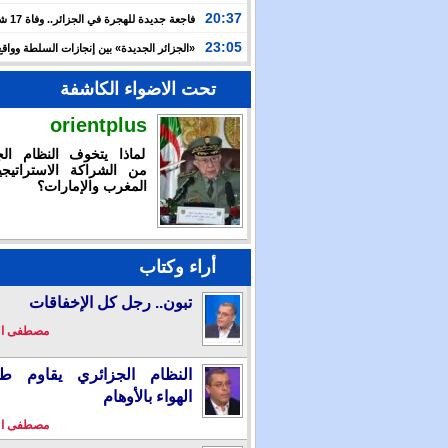
الدولية لـ”العربية للاستثمار” لتسريع توسعها في السعودية
20:37
فاجعة جديدة
وعطشا بعد أسبوعين من التيه قرب سواحل إسبانيا
23:05
«الجزائر الجديدة» بين إنجازات السلطة وواقع
والتضييق
تحت الاضواء الكاشفة
orientplus
لماذا يتخوف النظام الج
من الشراكة الاستراتيجي
المغرب والإمارات؟
أراء وكتاب
تبون.. رجل كل الإخفاقات
مصطفى ا
النظام الجزائري يقاوم طو
الهواء بالأوهام
مصطفى ا