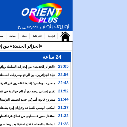
الواجهة
اخبار عامة
قضايا
سياسة
مجت
«الجزائر الجديدة» بين 
24 ساعة
23:05
«الجزائر الجديدة» بين إنجازات السلطة وواقع
والتضييق
22:56
حياة الجزائريين.. بن الواقع وسرديات السلطة
22:43
مصدر دبلوماسي: إعادة القاصرين غير المرف
مسألة مبدأ قائمة على التعليمات الملكية السامية
21:52
تقرير إسباني يرصد دور أرقام جزائرية في ت
العبور نحو سبتة
21:44
مشروع قانون أميركي جديد لتصنيف البوليسار
منظمة إرهابية
21:37
المكتب الوطني للسياحة و«رايان إير» يطلقان
برنامج جوي شتوي نحو المغرب
21:32
استغلال صور فلسطيني من قطاع غزة لتضليل
العام بشأن أحداث سبتة
21:28
السلطات المختصة تفتح تحقيقا بعد ربط صور 