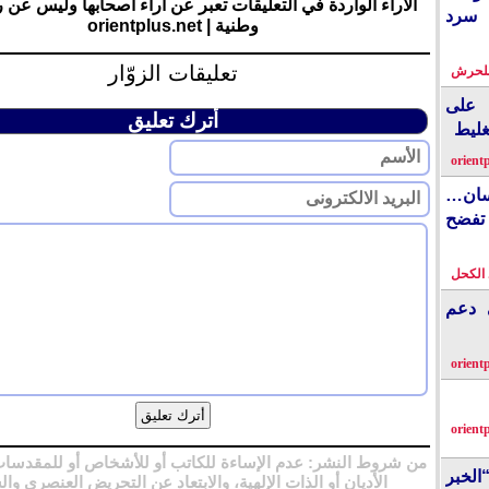
الآراء الواردة في التعليقات تعبر عن آراء أصحابها وليس عن 
 سرد
وطنية | orientplus.net
تعليقات الزوّار
بلحرش
على
أترك تعليق
غليط
orient
نسان…
فضح
الكحل
ي دعم
orient
orient
من شروط النشر: عدم الإساءة للكاتب أو للأشخاص أو للمقدسات
الخبر
الأديان أو الذات الإلهية، والابتعاد عن التحريض العنصري وال