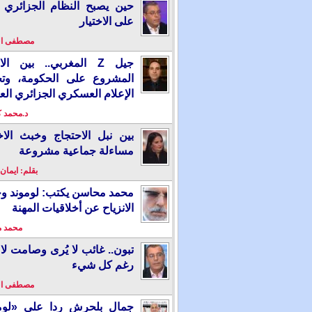
حين يصبح النظام الجزائري 
على الاختيار
مصطفى ا
جيل Z المغربي.. بين ال
المشروع على الحكومة، وت
الإعلام العسكري الجزائري الع
د.محمد 
بين نبل الاحتجاج وخبث الاخ
مساءلة جماعية مشروعة
بقلم: ايمان
محمد محاسن يكتب: لوموند و
الانزياح عن أخلاقيات المهنة
محمد 
تبون.. غائب لا يُرى وصامت لا 
رغم كل شيء
مصطفى ا
جمال بلحرش ردا على «لومو