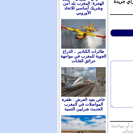
رأي جريدة
الهجرة: المغرب بلد آمن
وشريك أساسي للاتحاد
الأوروبي
طائرات الكنادير .. الذراع
الجوية للمغرب في مواجهة
حرائق الغابات
ﺧﺎﺹ ﺑﻌﻴﺪ ﺍﻟﻌﺮﺵ : ﻃﻔﺮﺓ
ﺍﻟﻤﻮﺍﺻﻼﺕ ﻓﻲ ﺍﻟﻤﻐﺮﺏ
ﺍﻟﺤﺪﻳﺚ ﺷﺮﺍﻳﻴﻦ ﺍﻟﺘﻨﻤﻴﺔ
 أو مهاجمة
شتائم.