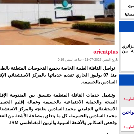
شعبوي
ديال 2030 وتؤكد تمسكها
زائري
ة بين
orientplus
تاريخ النشر: 2025-07-11 - ساعة النشر: 0:16
تواصل القافلة الطبية الخاصة بجميع الفحوصات المتعلقة بالط
منذ 07 يوليوز الجاري تقديم خدماتها بالمركز الاستشفائي ال
السادس بالحسيمة.
وتشمل خدمات القافلة المنظمة بتنسيق بين المندوبية الإقلي
لطوسة
الصحة والحماية الاجتماعية بالحسيمة وعمالة إقليم الحسي
الاستشفائي الجامعي محمد السادس بطنجة والمركز الاستشفائ
احين
محمد السادس بالحسيمة، كل ما يتعلق بمصلحة الأشعة من ال
وفحص السكانير والأشعة السينية والرنين المغناطسي IRM.
لطوسة