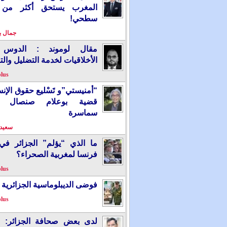
المغرب يستحق أكثر من
سطحي!
جمال 
مقال لوموند : الدوس 
الأخلاقيات لخدمة التضليل والت
plus
“أمنيستي”و تَسْليع حقوق الإ
قضية بوعلام صنصال ت
سماسرة
سعيد 
ما الذي “يؤلم” الجزائر ف
فرنسا لمغربية الصحراء؟
plus
فوضى الديبلوماسية الجزائرية
plus
لدى بعض صحافة الجزائر: “