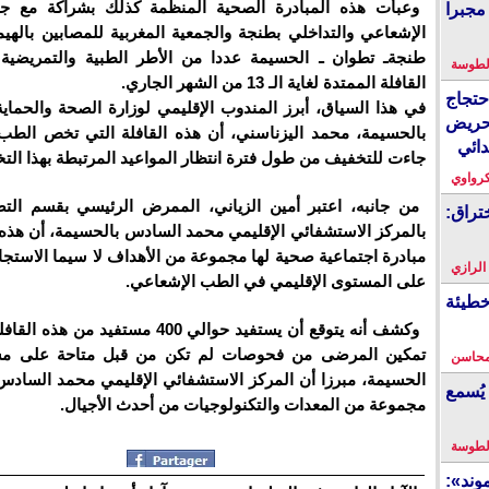
وعبأت هذه المبادرة الصحية المنظمة كذلك بشراكة مع ج
مجبرا
الإشعاعي والتداخلي بطنجة والجمعية المغربية للمصابين بالهيم
طنجةـ تطوان ـ الحسيمة عددا من الأطر الطبية والتمريضية
لطوسة
القافلة الممتدة لغاية الـ 13 من الشهر الجاري.
احتجاج
في هذا السياق، أبرز المندوب الإقليمي لوزارة الصحة والحماية
حريض
بالحسيمة، محمد اليزناسني، أن هذه القافلة التي تخص الطب
دائي
جاءت للتخفيف من طول فترة انتظار المواعيد المرتبطة بهذا ال
كرواوي
من جانبه، اعتبر أمين الزياني، الممرض الرئيسي بقسم الت
تراق:
بالمركز الاستشفائي الإقليمي محمد السادس بالحسيمة، أن هذه 
مبادرة اجتماعية صحية لها مجموعة من الأهداف لا سيما الاستج
 الرازي
على المستوى الإقليمي في الطب الإشعاعي.
خطيئة
وكشف أنه يتوقع أن يستفيد حوالي 400 مستفيد من
تمكين المرضى من فحوصات لم تكن من قبل متاحة على مس
محاسن
الحسيمة، مبرزا أن المركز الاستشفائي الإقليمي محمد السادس
يُسمع
مجموعة من المعدات والتكنولوجيات من أحدث الأجيال.
لطوسة
ند»: