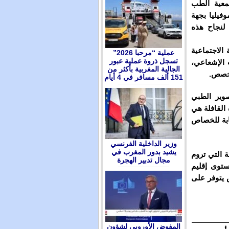
معية الطب
وفيليا بجهة
 لنجاح هذه
 الاجتماعية
عملية “مرحبا 2026”
تسجل ذروة عملية عبور
 الإشعاعي،
الجالية المغربية بأكثر من
تخصص.
151 ألف مسافر في 4 أيام
صوير الطبي
القافلة هي
ابة للخصاص
وزير الداخلية الفرنسي
يشيد بدور المغرب في
 هذه القافلة التي تروم
مجال تدبير الهجرة
توى إقليم
 يتوفر على
المفوض الأوروبي لشؤون