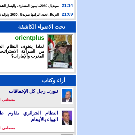
حرب غزة بأحداث سبتة
21:14
مونديال 2030..اليمين المتطرف واليسار ال
يوظفان الهجرة لاستهداف المغرب
21:09
البرتغال تجدد التزامها بمون
بالشراكة مع المغرب وإسبانيا
تحت الاضواء الكاشفة
orientplus
لماذا يتخوف النظام الج
من الشراكة الاستراتيجي
المغرب والإمارات؟
أراء وكتاب
تبون.. رجل كل الإخفاقات
مصطفى ا
النظام الجزائري يقاوم طو
الهواء بالأوهام
مصطفى ا