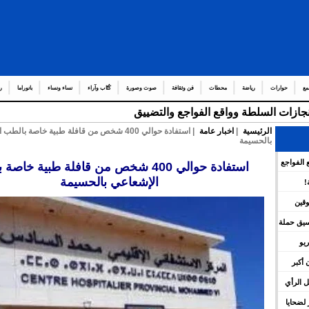
مع
حوارات
رياضة
محطات
فن وثقافة
صوت وصورة
كُتّاب وآراء
نساء ونساء
بانوراما
ر
إنجازات السلطة وواقع الفواجع والتضييق
الرئيسية
|
اخبار عامة
| استفادة حوالي 400 شخص من قافلة طبية خاصة بال
بالحسيمة
 الفواجع
استفادة حوالي 400 شخص من قافلة طبية خاص
الإشعاعي بالحسيمة
!
وقين
نسيق حملة
يو
 أكبر
 الرأي
لضحايا