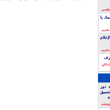
لأطلسي
مك يا
 مغربي
إعلام
 مغربي
خرف
لدكالي
د دور
تنسيق
ة
orient