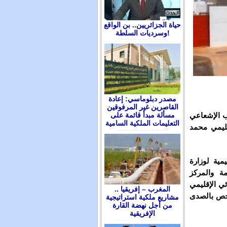
حياة الجزائريين.. بن الواقع
وسرديات السلطة!
مصدر دبلوماسي: إعادة
القاصرين غير المرفوقين
ب الإشعاعي
مسألة مبدأ قائمة على
التعليمات الملكية السامية
إقليمي محمد
مية لوزارة
مة والمركز
ي الإقليمي
المغرب – إفريقيا ..
فحص بالصدى
مشاريع ملكية استراتيجية
من أجل نهضة القارة
الإفريقية