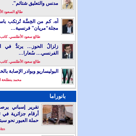
مدنس والتعليق شتائم”.
طالع السعود ا
آه، كم من الخِسَّة تُرتكب باس
مجلة“مريان” فرنسية…
طالع سعود الأطلسي. كاتب
زلزالُ الحوز… يرتدُّ في ال
الفرنسي… سُعارا…
طالع سعود الأطلسي. كاتب
البوليساريو وبوادر الإصابة بال
محمد بنطلحة ا
بانوراما
تقرير إسباني يرص
أرقام جزائرية في 
حملة العبور نحو سبت
plus