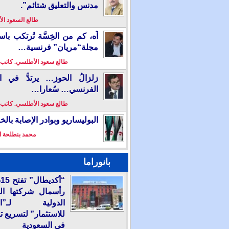
مدنس والتعليق شتائم”.
طالع السعود ا
آه، كم من الخِسَّة تُرتكب باس
مجلة“مريان” فرنسية…
طالع سعود الأطلسي. كاتب
زلزالُ الحوز… يرتدُّ في ال
الفرنسي… سُعارا…
طالع سعود الأطلسي. كاتب
البوليساريو وبوادر الإصابة بال
محمد بنطلحة ا
بانوراما
“
رأسمال شركتها ال
الدولية لـ”الع
للاستثمار” لتسريع ت
في السعودية