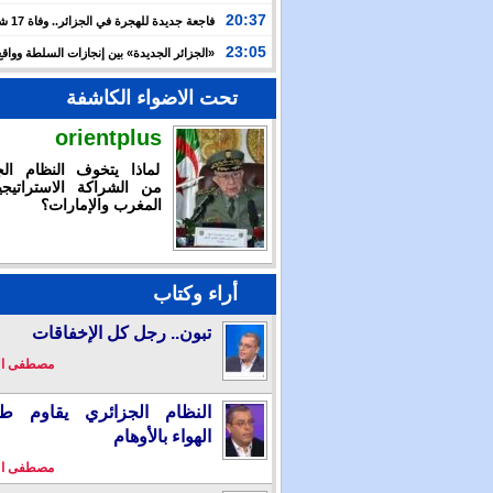
الدولية لـ”العربية للاستثمار” لتسريع توسعها في السعودية
20:37
فاجعة جديدة
وعطشا بعد أسبوعين من التيه قرب سواحل إسبانيا
23:05
«الجزائر الجديدة» بين إنجازات السلطة وواقع
والتضييق
تحت الاضواء الكاشفة
orientplus
لماذا يتخوف النظام الج
من الشراكة الاستراتيجي
المغرب والإمارات؟
أراء وكتاب
تبون.. رجل كل الإخفاقات
مصطفى ا
النظام الجزائري يقاوم طو
الهواء بالأوهام
مصطفى ا