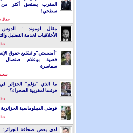
المغرب يستحق أكثر من
سطحي!
جمال 
مقال لوموند : الدوس 
الأخلاقيات لخدمة التضليل والت
plus
“أمنيستي”و تَسْليع حقوق الإ
قضية بوعلام صنصال ت
سماسرة
سعيد 
ما الذي “يؤلم” الجزائر ف
فرنسا لمغربية الصحراء؟
plus
فوضى الديبلوماسية الجزائرية
plus
لدى بعض صحافة الجزائر: “