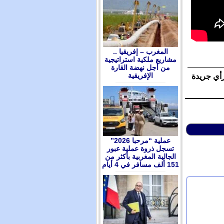
المغرب – إفريقيا ..
مشاريع ملكية استراتيجية
من أجل نهضة القارة
الإفريقية
رأي جريدة
عملية “مرحبا 2026”
تسجل ذروة عملية عبور
الجالية المغربية بأكثر من
151 ألف مسافر في 4 أيام