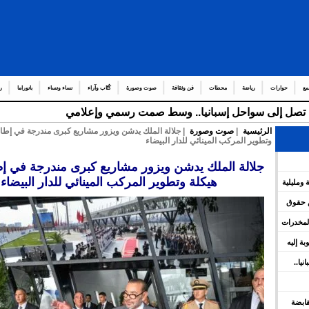
مع
حوارات
رياضة
محطات
فن وثقافة
صوت وصورة
كُتّاب وآراء
نساء ونساء
بانوراما
ر
قة تصل إلى سواحل إسبانيا.. وسط صمت رسمي وإعلامي
الرئيسية
|
صوت وصورة
| جلالة الملك يدشن ويزور مشاريع كبرى مندرجة في إطار
وتطوير المركب المينائي للدار البيضاء
جلالة الملك يدشن ويزور مشاريع كبرى مندرجة في إط
هيكلة وتطوير المركب المينائي للدار البيضاء
 ومليلية
س حقوق
المخدرات
وبة إليه
يا..
 القابضة