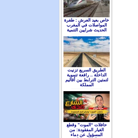
ﺧﺎﺹ ﺑﻌﻴﺪ ﺍﻟﻌﺮﺵ : ﻃﻔﺮﺓ
ﺍﻟﻤﻮﺍﺻﻼﺕ ﻓﻲ ﺍﻟﻤﻐﺮﺏ
ﺍﻟﺤﺪﻳﺚ ﺷﺮﺍﻳﻴﻦ ﺍﻟﺘﻨﻤﻴﺔ
الطريق السريع تزنيت
الداخلة .. رافعة تنموية
لتمتين الترابط بين أقاليم
المملكة
حافلات “الموت” وقطع
الغيار المفقودة: من
المسؤول عن دماء