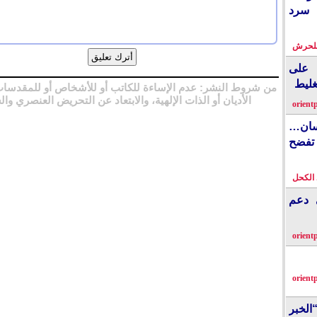
 سرد
بلحرش
على
غليط
من شروط النشر: عدم الإساءة للكاتب أو للأشخاص أو للمقدسات
الأديان أو الذات الإلهية، والابتعاد عن التحريض العنصري وال
orient
نسان…
فضح
الكحل
ي دعم
orient
orient
الخبر