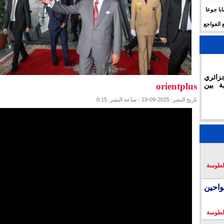
 للهجرة في الجزائر.. وفاة 17 شابا جوعا
 الفواجع
زائري
ة بين
orientplus
تاريخ النشر: 2025-09-19 - ساعة النشر: 0:15
لطوسة
احين
لطوسة