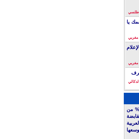
لأطلسي
مك يا
 مغربي
إعلام
 مغربي
خرف
لدكالي
أكديطال” تفتح 15% من
قابضة
ربية
وسعها