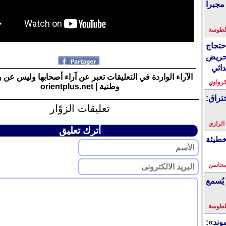
مجبرا
لطوسة
احتجاج
حريض
دائي
الآراء الواردة في التعليقات تعبر عن آراء أصحابها وليس عن 
كرواوي
وطنية | orientplus.net
تراق:
تعليقات الزوّار
 الرازي
أترك تعليق
خطيئة
محاسن
يُسمع
لطوسة
ند»: