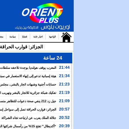
الواجهة
اخبار عامة
قضايا
سياسة
مجت
الجزائر: قوارب الحرا
24 ساعة
21:44
المغرب يوقف هولنديا بوجدة تلاحقه سلطات
أمستردام
21:34
هيئة إسبانية تدعو إلى إنهاء الاستعمار في سبتة
وتعتبر إعادتهما إلى المغرب مسألة وقت
21:23
حسابات أجنبية وشبهات اتجار بالبشر.. مجل
الإنسان يكشف خفايا التعبئة للعبور الجماعي نحو سبتة
21:19
تفكيك شبكة جزائرية للاتجار بالبشر وتهريب 
بين إسبانيا والجزائر
21:09
جيل زد 212 ينفي صحة دعوات للتظاهر منس
ويحذر من منشورات مفبركة
20:57
الجزائر: قوارب الحراقة تصل إلى سواحل إسبان
وسط صمت رسمي وإعلامي
20:52
جلالة الملك يعرب عن ارتياحه تجاه الشراكة
الاستراتيجية بين المغرب والكوت ديفوار
20:39
“أكديطال” تفتح 15% من رأسمال شركتها