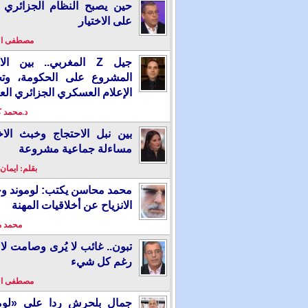
حين يصبح النظام الجزائري 
على الاختيار
مصطفى ا
جيل Z المغربي.. بين ال
المشروع على الحكومة، وت
الإعلام العسكري الجزائري الع
د.محمد 
بين نبل الاحتجاج وخبث الاخ
مساءلة جماعية مشروعة
بقلم: ايمان
محمد محاسن يكتب: لوموند و
الانزياح عن أخلاقيات المهنة
محمد 
تبون.. غائب لا يُرى وصامت لا 
رغم كل شيء
مصطفى ا
جمال بلحرش ردا على «لومو