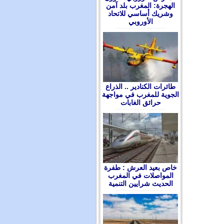
الهجرة: المغرب بلد آمن
وشريك أساسي للاتحاد
الأوروبي
طائرات الكنادير .. الذراع
الجوية للمغرب في مواجهة
حرائق الغابات
ﺧﺎﺹ ﺑﻌﻴﺪ ﺍﻟﻌﺮﺵ : ﻃﻔﺮﺓ
ﺍﻟﻤﻮﺍﺻﻼﺕ ﻓﻲ ﺍﻟﻤﻐﺮﺏ
ﺍﻟﺤﺪﻳﺚ ﺷﺮﺍﻳﻴﻦ ﺍﻟﺘﻨﻤﻴﺔ