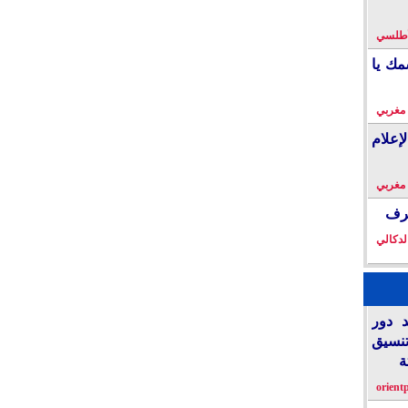
لأطلسي
مك يا
 مغربي
إعلام
 مغربي
خرف
لدكالي
د دور
تنسيق
ة
orient