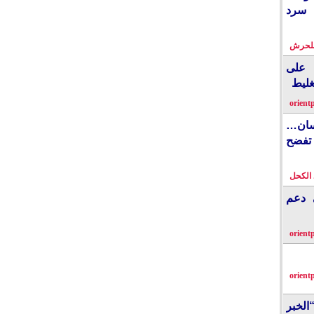
 سرد
بلحرش
على
غليط
orient
نسان…
فضح
الكحل
ي دعم
orient
orient
الخبر