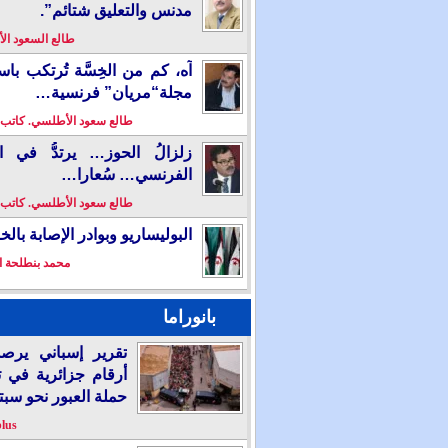
مدنس والتعليق شتائم”.
طالع السعود ا
آه، كم من الخِسَّة تُرتكب باس
مجلة“مريان” فرنسية…
طالع سعود الأطلسي. كاتب
زلزالُ الحوز… يرتدُّ في ال
الفرنسي… سُعارا…
طالع سعود الأطلسي. كاتب
البوليساريو وبوادر الإصابة بال
محمد بنطلحة ا
بانوراما
تقرير إسباني يرص
أرقام جزائرية في 
حملة العبور نحو سبت
plus