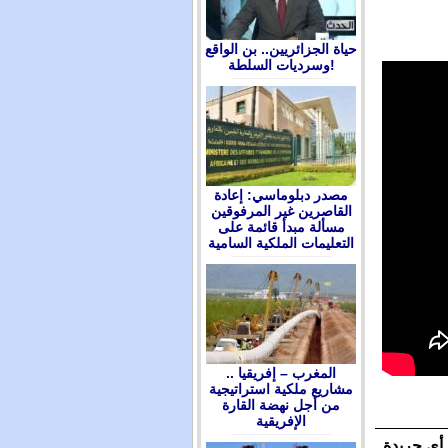
حياة الجزائريين.. بن الواقع
وسرديات السلطة!
مصدر دبلوماسي: إعادة
القاصرين غير المرفوقين
مسألة مبدأ قائمة على
التعليمات الملكية السامية
المغرب – إفريقيا ..
مشاريع ملكية استراتيجية
من أجل نهضة القارة
الإفريقية
رأي جريدة