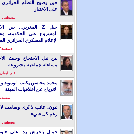
حين يصبح النظام الجزائري 
على الاختيار
مصطفى ا
جيل Z المغربي.. بين ال
المشروع على الحكومة، وت
الإعلام العسكري الجزائري الع
د.محمد 
بين نبل الاحتجاج وخبث الاخ
مساءلة جماعية مشروعة
بقلم: ايمان
محمد محاسن يكتب: لوموند و
الانزياح عن أخلاقيات المهنة
محمد 
تبون.. غائب لا يُرى وصامت لا 
رغم كل شيء
مصطفى ا
جمال بلحرش ردا على «لومو