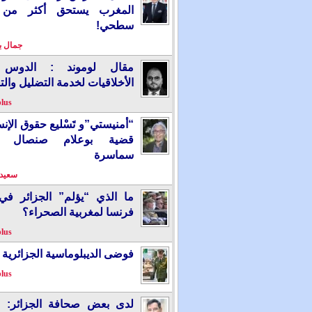
المغرب يستحق أكثر من
سطحي!
جمال 
مقال لوموند : الدوس 
الأخلاقيات لخدمة التضليل والت
plus
“أمنيستي”و تَسْليع حقوق الإ
قضية بوعلام صنصال ت
سماسرة
سعيد 
ما الذي “يؤلم” الجزائر ف
فرنسا لمغربية الصحراء؟
plus
فوضى الديبلوماسية الجزائرية
plus
لدى بعض صحافة الجزائر: “