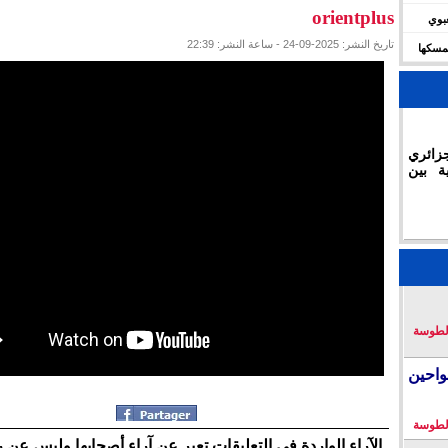
orientplus
شعبوي
تاريخ النشر: 2025-09-24 - ساعة النشر: 22:39
ديال 2030 وتؤكد تمسكها
زائري
ة بين
لطوسة
احين
لطوسة
الآراء الواردة في التعليقات تعبر عن آراء أصحابها وليس عن 