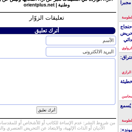
مجبرا
وطنية | orientplus.net
تعليقات الزوّار
لطوسة
احتجاج
أترك تعليق
حريض
دائي
كرواوي
تراق:
 الرازي
خطيئة
محاسن
يُسمع
لطوسة
من شروط النشر: عدم الإساءة للكاتب أو للأشخاص أو للمقدسات
الأديان أو الذات الإلهية، والابتعاد عن التحريض العنصري وال
ند»: