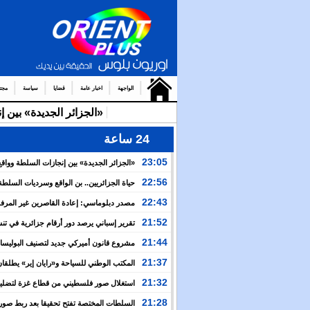
الواجهة
اخبار عامة
قضايا
سياسة
مجت
«الجزائر الجديدة» بين 
24 ساعة
23:05
«الجزائر الجديدة» بين إنجازات السلطة وواقع
والتضييق
22:56
حياة الجزائريين.. بن الواقع وسرديات السلطة
22:43
مصدر دبلوماسي: إعادة القاصرين غير المرف
مسألة مبدأ قائمة على التعليمات الملكية السامية
21:52
تقرير إسباني يرصد دور أرقام جزائرية في ت
العبور نحو سبتة
21:44
مشروع قانون أميركي جديد لتصنيف البوليسار
منظمة إرهابية
21:37
المكتب الوطني للسياحة و«رايان إير» يطلقان
برنامج جوي شتوي نحو المغرب
21:32
استغلال صور فلسطيني من قطاع غزة لتضليل
العام بشأن أحداث سبتة
21:28
السلطات المختصة تفتح تحقيقا بعد ربط صور 