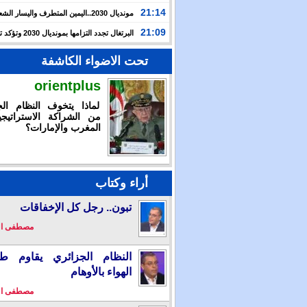
حرب غزة بأحداث سبتة
21:14
مونديال 2030..اليمين المتطرف واليسار ال
يوظفان الهجرة لاستهداف المغرب
21:09
البرتغال تجدد التزامها بمون
بالشراكة مع المغرب وإسبانيا
تحت الاضواء الكاشفة
orientplus
لماذا يتخوف النظام الج
من الشراكة الاستراتيجي
المغرب والإمارات؟
أراء وكتاب
تبون.. رجل كل الإخفاقات
مصطفى ا
النظام الجزائري يقاوم طو
الهواء بالأوهام
مصطفى ا