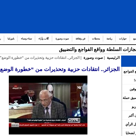
مع
حوارات
رياضة
محطات
فن وثقافة
صوت وصورة
كُتّاب وآراء
نساء ونساء
بانوراما
ر
إنجازات السلطة وواقع الفواجع والتضييق
الرئيسية
|
صوت وصورة
| الجزائر.. انتقادات حزبية وتحذيرات من “خطورة الوضع” ف
الجزائر.. انتقادات حزبية وتحذيرات من “خطورة الوضع” 
 الفواجع
!
وقين
نسيق حملة
يو
 أكبر
 الرأي
لضحايا