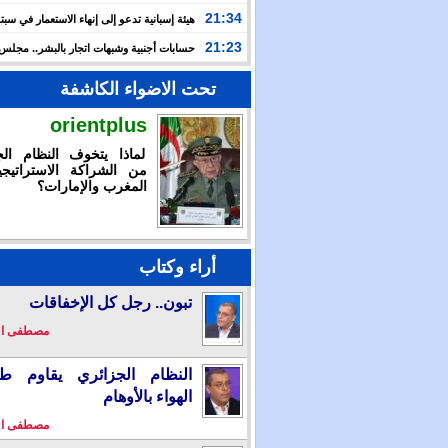
أمستردام
21:34
هيئة إسبانية تدعو إلى إنهاء الاستعمار في سبتة
وتعتبر إعادتهما إلى المغرب مسألة وقت
21:23
حسابات أجنبية وشبهات اتجار بالبشر.. مجل
الإنسان يكشف خفايا التعبئة للعبور الجماعي نحو سبتة
تحت الاضواء الكاشفة
orientplus
لماذا يتخوف النظام الج
من الشراكة الاستراتيجي
المغرب والإمارات؟
أراء وكتاب
تبون.. رجل كل الإخفاقات
مصطفى ا
النظام الجزائري يقاوم طو
الهواء بالأوهام
مصطفى ا