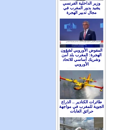
وزير الداخلية الفرنسي
يشيد بدور المغرب في
مجال تدبير الهجرة
المفوض الأوروبي لشؤون
الهجرة: المغرب بلد آمن
وشريك أساسي للاتحاد
الأوروبي
طائرات الكنادير .. الذراع
الجوية للمغرب في مواجهة
حرائق الغابات