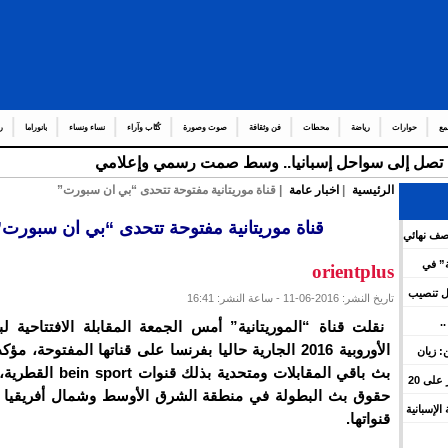
مع
حوارات
رياضة
محطات
فن وثقافة
صوت وصورة
كُتّاب وآراء
نساء ونساء
بانوراما
ر
قة تصل إلى سواحل إسبانيا.. وسط صمت رسمي وإعلامي
الرئيسية
|
اخبار عامة
| قناة موريتانية مفتوحة تتحدى “بي ان سبورت”
قناة موريتانية مفتوحة تتحدى “بي ان سبورت”
نصف نهائي
ة” في
orientplus
 واشنطن
ل تنصيب
تاريخ النشر: 2016-06-11 - ساعة النشر: 16:41
.
نقلت قناة “الموريتانية” أمس الجمعة المقابلة الافتتاحية لب
ية
الأوروبية 2016 الجارية حاليا بفرنسا على قناتها المفتوحة، 
: زيان
بث باقي المقابلات ومتحدية بذلك
تشمل 13 مدينة.. عبد اللطيف حموشي يؤشر على 20
حقوق بث البطولة في منطقة الشرق الأوسط وشمال أفريقيا 
الإسبانية
قنواتها.