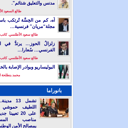
مدنس والتعليق شتائم”.
طالع السعود ا
آه، كم من الخِسَّة تُرتكب باس
مجلة“مريان” فرنسية…
طالع سعود الأطلسي. كاتب
زلزالُ الحوز… يرتدُّ في ال
الفرنسي… سُعارا…
طالع سعود الأطلسي. كاتب
البوليساريو وبوادر الإصابة بال
محمد بنطلحة ا
بانوراما
تشمل 13 مدي
اللطيف حموشي 
على 20 تعيينا ج
مناصب المسؤو
بمصالح الأمن الوطن