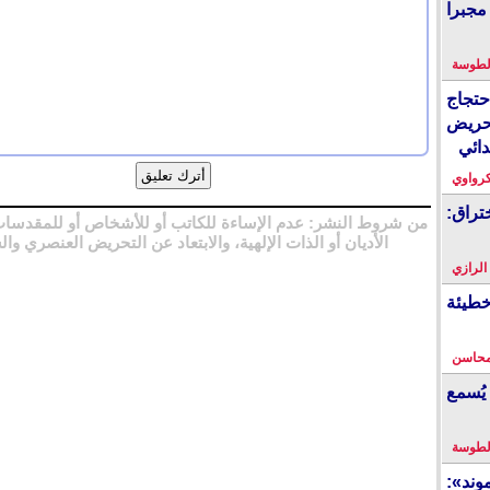
مجبرا
لطوسة
احتجاج
حريض
دائي
كرواوي
تراق:
من شروط النشر: عدم الإساءة للكاتب أو للأشخاص أو للمقدسات
الأديان أو الذات الإلهية، والابتعاد عن التحريض العنصري وال
 الرازي
خطيئة
محاسن
يُسمع
لطوسة
ند»: