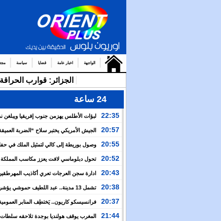
الواجهة
اخبار عامة
قضايا
سياسة
مجت
الجزائر: قوارب الحرا
24 ساعة
22:35
لبؤات الأطلس يهزمن جنوب إفريقيا ويبلغن 
كأس إفريقيا ويحجزن بطاقة مونديال 2027
20:57
الجيش الأمريكي يختبر سلاح “الضربة العميق
طانطان جنوب المغرب ضمن تعزيز التعاون العسكري بين
20:55
وصول بوريطة إلى كالي لتمثيل الملك في حف
والرباط
الرئيس الكولومبي الجديد
20:52
تحول دبلوماسي لافت يعزز مكاسب المملكة .
كولومبيا تعلن اعترافها بسيادة المغرب على أقاليمه الجنوب
20:43
ادارة سجن العرجات تعري أكاذيب المهرطقين
استفاد من 113 استشارة و50 فحصا طبيا
20:38
تعيينا جديدا في مناصب المسؤولية بمصالح الأمن الوطني
20:37
فرانسيسكو كاريون.. يَختطِف المنابر العمومية 
لتصريف أجندات معادية للمغرب
21:44
المغرب يوقف هولنديا بوجدة تلاحقه سلطات