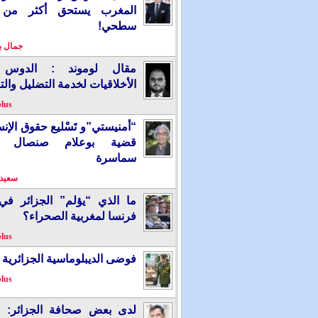
المغرب يستحق أكثر من
سطحي!
جمال 
مقال لوموند : الدوس 
الأخلاقيات لخدمة التضليل والت
plus
“أمنيستي”و تَسْليع حقوق الإ
قضية بوعلام صنصال ت
سماسرة
سعيد 
ما الذي “يؤلم” الجزائر ف
فرنسا لمغربية الصحراء؟
plus
فوضى الديبلوماسية الجزائرية
plus
لدى بعض صحافة الجزائر: “