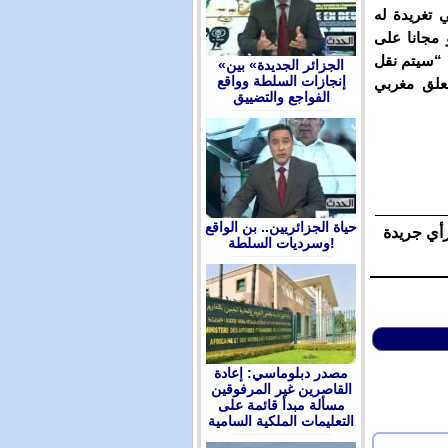
 تغريدة له
 مجانا على
 “سيتم نقل
«الجزائر الجديدة» بين
إنجازات السلطة وواقع
معلق مغربي
الفواجع والتضييق
حياة الجزائريين.. بن الواقع
رأي جريدة
وسرديات السلطة!
مصدر دبلوماسي: إعادة
القاصرين غير المرفوقين
مسألة مبدأ قائمة على
التعليمات الملكية السامية