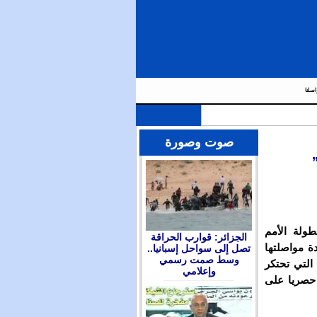
اسلنا
صوت وصورة
طولة الأمم
الجزائر: قوارب الحراقة
مؤكدة مواصلتها
تصل إلى سواحل إسبانيا..
وسط صمت رسمي
 قنوات bein sport القطرية، التي تحتكر
وإعلامي
حصريا على