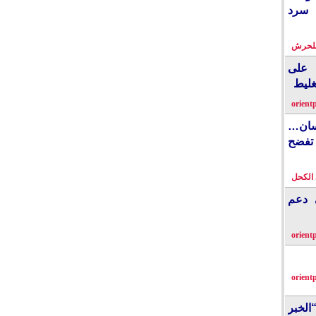
 سرد
بلحرش
على
غليط
orient
نسان…
فضح
الكحل
ي دعم
orient
orient
الخبر