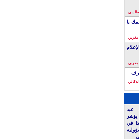
لأطلسي
مك يا
 مغربي
إعلام
 مغربي
خرف
لدكالي
نة.. عبد
يؤشر
ديدا في
لية
ي