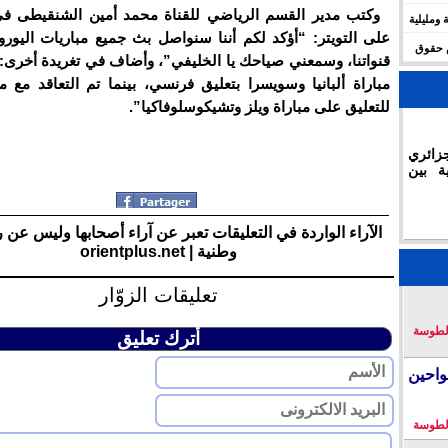
وكتب مدير القسم الرياضي للقناة محمد أمين الشنقيطى في
 ومليلية
على التويتر: “أؤكد لكم أننا سنواصل بث جميع مباريات اليورو
س حقوق
قنواتنا، وسمعني صياحك يا الخليفي”، وأضاف في تغريدة أخرى:
مباراة ألبانيا وسويسرا بتعليق فرنسي، بينما تم التعاقد مع 
للتعليق على مباراة ويلز وتشيكوسلوفاكيا”.
زائري
ة بين
الآراء الواردة في التعليقات تعبر عن آراء أصحابها وليس عن 
وطنية | orientplus.net
تعليقات الزوّار
لطوسة
أترك تعليق
احين
لطوسة