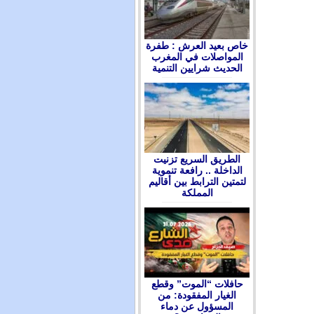
ﺧﺎﺹ ﺑﻌﻴﺪ ﺍﻟﻌﺮﺵ : ﻃﻔﺮﺓ
ﺍﻟﻤﻮﺍﺻﻼﺕ ﻓﻲ ﺍﻟﻤﻐﺮﺏ
ﺍﻟﺤﺪﻳﺚ ﺷﺮﺍﻳﻴﻦ ﺍﻟﺘﻨﻤﻴﺔ
الطريق السريع تزنيت
الداخلة .. رافعة تنموية
لتمتين الترابط بين أقاليم
المملكة
حافلات “الموت” وقطع
الغيار المفقودة: من
المسؤول عن دماء