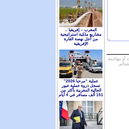
المغرب – إفريقيا ..
مشاريع ملكية استراتيجية
من أجل نهضة القارة
الإفريقية
 أو مهاجمة
شتائم.
عملية “مرحبا 2026”
تسجل ذروة عملية عبور
الجالية المغربية بأكثر من
151 ألف مسافر في 4 أيام