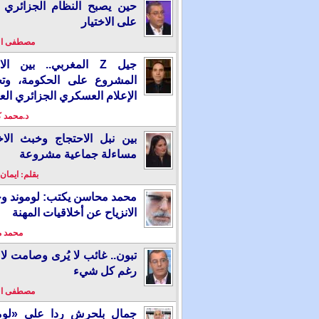
حين يصبح النظام الجزائري 
على الاختيار
مصطفى ا
جيل Z المغربي.. بين ال
المشروع على الحكومة، وت
الإعلام العسكري الجزائري الع
د.محمد 
بين نبل الاحتجاج وخبث الاخ
مساءلة جماعية مشروعة
بقلم: ايمان
محمد محاسن يكتب: لوموند و
الانزياح عن أخلاقيات المهنة
محمد 
تبون.. غائب لا يُرى وصامت لا 
رغم كل شيء
مصطفى ا
جمال بلحرش ردا على «لومو