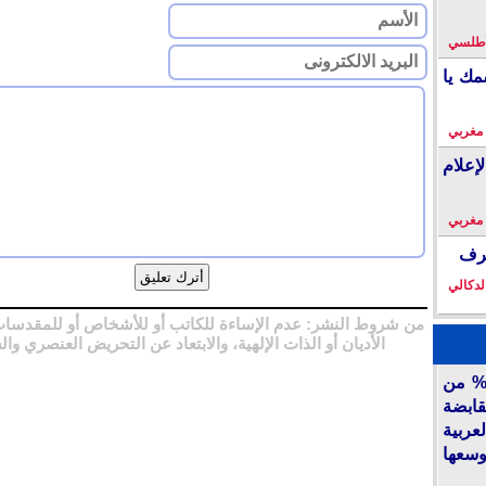
لأطلسي
مك يا
 مغربي
إعلام
 مغربي
خرف
لدكالي
من شروط النشر: عدم الإساءة للكاتب أو للأشخاص أو للمقدسات
الأديان أو الذات الإلهية، والابتعاد عن التحريض العنصري وال
أكديطال” تفتح 15% من
قابضة
ربية
وسعها