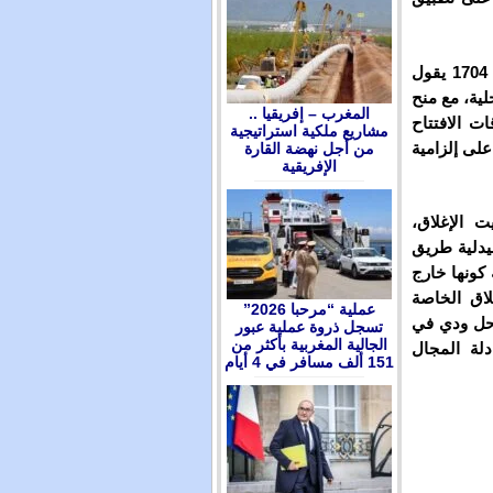
وأضاف المتحدث “بأن القانون المنظم للصيادلة والأدوية رقم 1704 يقول
ية، مع منح
المغرب – إفريقيا ..
ات الافتتاح
مشاريع ملكية استراتيجية
لى إلزامية
من أجل نهضة القارة
الإفريقية
ت الإغلاق،
يدلية طريق
 كونها خارج
لاق الخاصة
عملية “مرحبا 2026”
 حل ودي في
تسجل ذروة عملية عبور
الجالية المغربية بأكثر من
لة المجال
151 ألف مسافر في 4 أيام