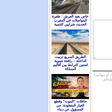
ﺧﺎﺹ ﺑﻌﻴﺪ ﺍﻟﻌﺮﺵ : ﻃﻔﺮﺓ
ﺍﻟﻤﻮﺍﺻﻼﺕ ﻓﻲ ﺍﻟﻤﻐﺮﺏ
ﺍﻟﺤﺪﻳﺚ ﺷﺮﺍﻳﻴﻦ ﺍﻟﺘﻨﻤﻴﺔ
الطريق السريع تزنيت
الداخلة .. رافعة تنموية
لتمتين الترابط بين أقاليم
المملكة
 أو مهاجمة
شتائم.
حافلات “الموت” وقطع
الغيار المفقودة: من
المسؤول عن دماء