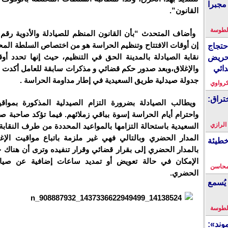
مجبرا
القانون”.
لطوسة
إن أوقات الافتتاح وتنظيم الحراسة هو من اختصاص السلطة المحل
احتجاج
نقابة الصيادلة بالمدينة الحق في التنظيم، حيث إنها تحدد أوق
حريض
والإغلاق،وبعد صدور حكم قضائي و مذكرات سابقة للعامل أكدت ع
دائي
جدولة صيدلية طريق السعيدية في إطار مداومة الحراسة .
كرواوي
تراق:
ويطالب الصيادلة بضرورة التزام الصيدلية المذكورة بمواقي
واحترام أيام الحراسة إسوة بباقي زملائهم. فيما تؤكد صاحبة ص
 الرازي
السعيدية باستحالة التزامها بالمواعيد المحددة من طرف النقابة
المدار الحضري وبالتالي فهي غير ملزمة باتباع مواقيت الإغ
خطيئة
بالمدار الحضري إلى بقرار قضائي وقرار تنفيده وترى أن هناك
الإمكان في حالة تعويض أو تمديد ساعات إضافية عن صياد
محاسن
الحضري.
يُسمع
لطوسة
ند»: