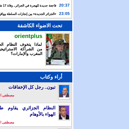
الدولية لـ”العربية للاستثمار” لتسريع توسعها في السعودية
20:37
فاجعة جديدة
وعطشا بعد أسبوعين من التيه قرب سواحل إسبانيا
23:05
«الجزائر الجديدة» بين إنجازات السلطة وواقع
والتضييق
تحت الاضواء الكاشفة
orientplus
لماذا يتخوف النظام الج
من الشراكة الاستراتيجي
المغرب والإمارات؟
أراء وكتاب
تبون.. رجل كل الإخفاقات
مصطفى ا
النظام الجزائري يقاوم طو
الهواء بالأوهام
مصطفى ا