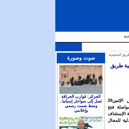
اسلنا
طريق السعيدية
صوت وصورة
لية طريق
الجزائر: قوارب الحراقة
نفدت نقابة الصيادلة بإقليم بركان وقفة احتجاجية، أمس الإثنين29
تصل إلى سواحل إسبانيا..
وسط صمت رسمي
مواصلة فتح
وإعلامي
حكمة الإستئناف
لية للمجال