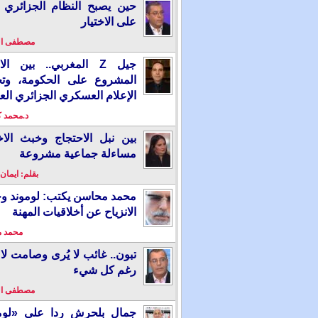
حين يصبح النظام الجزائري 
على الاختيار
مصطفى ا
جيل Z المغربي.. بين ال
المشروع على الحكومة، وت
الإعلام العسكري الجزائري الع
د.محمد 
بين نبل الاحتجاج وخبث الاخ
مساءلة جماعية مشروعة
بقلم: ايمان
محمد محاسن يكتب: لوموند و
الانزياح عن أخلاقيات المهنة
محمد 
تبون.. غائب لا يُرى وصامت لا 
رغم كل شيء
مصطفى ا
جمال بلحرش ردا على «لومو