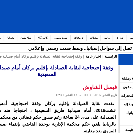
مع
حوارات
رياضة
محطات
فن وثقافة
صوت وصورة
كُتّاب وآراء
نساء ونساء
بانوراما
ر
قة تصل إلى سواحل إسبانيا.. وسط صمت رسمي وإعلامي
الرئيسية
|
اخبار عامة
| وقفة إحتجاجية لنقابة الصيادلة بإقليم بركان أمام صيدلية 
وقفة إحتجاجية لنقابة الصيادلة بإقليم بركان أمام صيد
السعيدية
 ومليلية
فيصل الشاوش
س حقوق
تاريخ النشر: 2016-08-30 - ساعة النشر: 12:30
المخدرات
وبة إليه
غشت2016، أمام صيدلية طريق السعيدية ، احتجاجا ضد 
يا..
الصيدلية على مدى 24 ساعة رغم صدور حكم قضائي من م
بالرباط يلغي حكم محكمة الإدارية بوجدة القاضي بإنتماء صيد
 القابضة
القروي بعد معاينة.