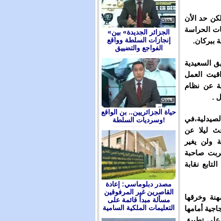
كن حد الأن
ات الحراسة
«الجزائر الجديدة» بين
إنجازات السلطة وواقع
 ببركان.
الفواجع والتضييق
ق السعيدية
قيت العمل
ة عن نظام
 .
حياة الجزائريين.. بن الواقع
لصيدلية،في
وسرديات السلطة!
ث ليلا عن
 ولن يغير
غربت صاحبة
تابع نقابة
مصدر دبلوماسي: إعادة
القاصرين غير المرفوقين
هنة وخرقها
مسألة مبدأ قائمة على
التعليمات الملكية السامية
اجية أمامها
 على تطبيق