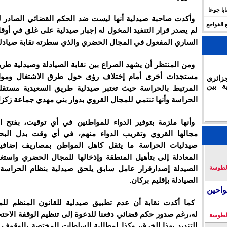
 للهجرة في الجزائر.. وفاة 17 شابا جوعا
وأكدت صاحبة صيدلية أنها ليست ضد الحكم القضائي الصادر ل
 الفواجع
لم يصدر قرار التنفيد المخول له إجبار صيدلية على غلق في أوق
الساري المفعول في المجال الحضري والذي سطرته نقابة صيادلة
ومن المنتظر أن يشهد الصراع بين نقابة الصيادلة وصيدلية طري
مستجدات أخرى أمام إختلاف رؤى حول طرق الاشتغال وموا
زائري
ة بين
المرتبط بالحراسة حيث تعتبر صيدلية طريق السعيدية مستقل
الحراسة وأنها تنتمي للمجال القروي بدوار بني مهدي جماعة زكزل
وأنها ملزمة بتوفير الدواء للمواطنين في أي توقيت، بفتح ا
مجالها القروي وتقريب الدواء منهم، في أي وقت بدل البح
صيدليات الحراسة ما يثقل كاهل المواطن بمصاريف إضافية
المعادلة إلى بتأهيل المنطقة وإذخالها للمجال الحضري واست
الصيدلة إصدارقرار عامل سابق يلحق صيدلية بنظام الحراسة ال
لطوسة
الصيادلة بإقليم بركان.
احين
كما أكدت نقابة أن عدم تطبيق صيدلية للقانون المنظم للم
له،رغم صدور حكم قضائي دفعنا للدعوة إلى تنظيم الوقفة الاحتج
لطوسة
للتنديد بهذا الخرق، وكذا لمطالبة السلطات المختصة بالوقوف