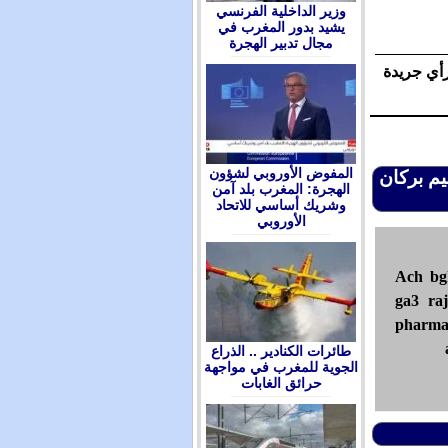
وزير الداخلية الفرنسي
يشيد بدور المغرب في
مجال تدبير الهجرة
رأي جريدة
المفوض الأوروبي لشؤون
يم بركان
الهجرة: المغرب بلد آمن
وشريك أساسي للاتحاد
الأوروبي
Ach bg
ga3 ra
pharma
طائرات الكنادير .. الذراع
الجوية للمغرب في مواجهة
حرائق الغابات