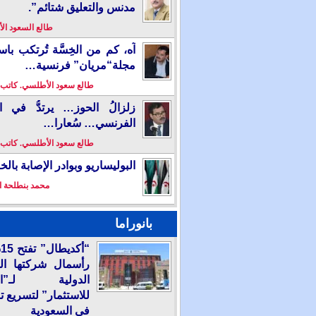
مدنس والتعليق شتائم”.
طالع السعود ا
آه، كم من الخِسَّة تُرتكب باس
مجلة“مريان” فرنسية…
طالع سعود الأطلسي. كاتب
زلزالُ الحوز… يرتدُّ في ال
الفرنسي… سُعارا…
طالع سعود الأطلسي. كاتب
البوليساريو وبوادر الإصابة بال
محمد بنطلحة ا
بانوراما
“
رأسمال شركتها ال
الدولية لـ”الع
للاستثمار” لتسريع ت
في السعودية