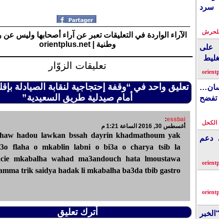
 سرد
بلحرش
الآراء الواردة في التعليقات تعبر عن آراء أصحابها وليس عن 
وطنية | orientplus.net
على
غليط
تعليقات الزوّار
orient
تعليق واحد في “وقفة إحتجاجية لنقابة الصيادلة بإقل
نسان…
أمام صيدلية طريق السعيدية”
فضح
:
essbai
الكحل
أغسطس 30, 2016 الساعة 1:21 م
haw hadou lawkan bssah dayrin khadmathoum yak
ي دعم
j3o flaha o mkablin labni o bi3a o charya tsib la
cie mkabalha wahad ma3andouch hata lmoustawa
orient
amma trik saidya hadak li mkabalha ba3da tbib gastro
orient
أترك تعليق
الخبر