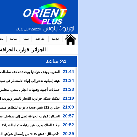
الواجهة
اخبار عامة
قضايا
سياسة
مجت
الجزائر: قوارب الحرا
24 ساعة
21:44
المغرب يوقف هولنديا بوجدة تلاحقه سلطات
أمستردام
21:34
هيئة إسبانية تدعو إلى إنهاء الاستعمار في سبتة
وتعتبر إعادتهما إلى المغرب مسألة وقت
21:23
حسابات أجنبية وشبهات اتجار بالبشر.. مجل
الإنسان يكشف خفايا التعبئة للعبور الجماعي نحو سبتة
21:19
تفكيك شبكة جزائرية للاتجار بالبشر وتهريب 
بين إسبانيا والجزائر
21:09
جيل زد 212 ينفي صحة دعوات للتظاهر منس
ويحذر من منشورات مفبركة
20:57
الجزائر: قوارب الحراقة تصل إلى سواحل إسبان
وسط صمت رسمي وإعلامي
20:52
جلالة الملك يعرب عن ارتياحه تجاه الشراكة
الاستراتيجية بين المغرب والكوت ديفوار
20:39
“أكديطال” تفتح 15% من رأسمال شركتها