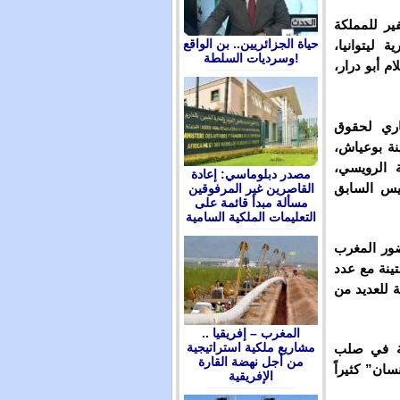
ر للمملكة
حياة الجزائريين.. بن الواقع
 ليتوانيا،
وسرديات السلطة!
م أبو درار،
ري لحقوق
المعتقلات 15 عاماً، وأمينة بوعياش،
ة الرويسي،
مصدر دبلوماسي: إعادة
ئيس السابق
القاصرين غير المرفوقين
مسألة مبدأ قائمة على
التعليمات الملكية السامية
ضور المغرب
تينة مع عدد
ة للعديد من
المغرب – إفريقيا ..
مشاريع ملكية استراتيجية
ية في صلب
من أجل نهضة القارة
سان” كثيراً
الإفريقية