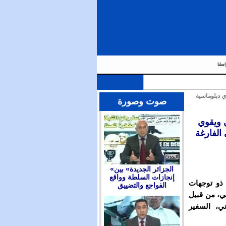
اسلنا
 دبلوماسية
صوت وصورة
 ويقوي
الفارغة
«الجزائر الجديدة» بين
إنجازات السلطة وواقع
ذو توجهات
الفواجع والتضييق
ي، من قبيل
ي، السفير