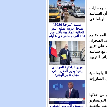
ت ومسارات
أن السياسة
ة الرباط في
عملية “مرحبا 2026”
تسجل ذروة عملية عبور
الجالية المغربية بأكثر من
المملكة مع
151 ألف مسافر في 4 أيام
ف الصحراء،
 على تغيير
ة مع سياسة
ئر للترويج
وزير الداخلية الفرنسي
يشيد بدور المغرب في
لدبلوماسية
مجال تدبير الهجرة
ل المناورات
من خلالها
لبوليساريو
ية ولتفنيد
المفوض الأوروبي لشؤون