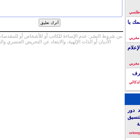
لأطلسي
مك يا
من شروط النشر: عدم الإساءة للكاتب أو للأشخاص أو للمقدسات
 مغربي
الأديان أو الذات الإلهية، والابتعاد عن التحريض العنصري وال
إعلام
 مغربي
خرف
لدكالي
د دور
تنسيق
ة
orient