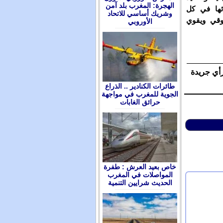
الهجرة: المغرب بلد آمن
ئها في كل
وشريك أساسي للاتحاد
وقي ويقوي
الأوروبي
رأي جريدة
طائرات الكنادير .. الذراع
الجوية للمغرب في مواجهة
حرائق الغابات
ﺧﺎﺹ ﺑﻌﻴﺪ ﺍﻟﻌﺮﺵ : ﻃﻔﺮﺓ
ﺍﻟﻤﻮﺍﺻﻼﺕ ﻓﻲ ﺍﻟﻤﻐﺮﺏ
ﺍﻟﺤﺪﻳﺚ ﺷﺮﺍﻳﻴﻦ ﺍﻟﺘﻨﻤﻴﺔ