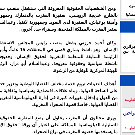
شعبوي
ومن الشخصيات الحقوقية المعروفة التي ستشغل منصب سفي
ديال 2030 وتؤكد تمسكها
بالخارج خديجة الرويسي، سفيرة المغرب بالدنمارك وجمهورية
وأمينة بوعياش، السفيرة لدى السويد وجمهورية لاتفيا، وعبدالسلا
سفير المغرب بالمملكة المتحدة، وسفراء جدد آخرون.
وكان أحمد حرزني يشغل منصب رئيس المجلس الاستشا
زائري
الإنسان، وهو ناشط يساري قضى في 
ة بين
الرئيسة السابقة للمنظمة المغربية لحقوق الإنسان، وخديج
ناشطة سياسية وحقوقية معروفة، وعبدالسلام أبو درار، الر
للهيئة المركزية للوقاية من الرشوة.
أهداف التعينات تروم خدمة مختلف القضايا الوطنية وتعزيز ح
على الساحة الدولية، وبناء علاقات اقتصادية وسياسية وثقافية م
من الدول و إدخال تغييرات كبيرة في إدارة الديبلوماسية المغربي
لطوسة
القضايا الدولية، خاصةً قضية الصحراء المغربية.
احين
ويرى محللون أن المغرب يحاول أن يضع المقاربة الحقوق
التمثيلية الدبلوماسية للمملكة، على اعتبار أن ورقة “حقوق الإن
لطوسة
ما يستخدمها خصوم المغرب في نزاع الصحراء.