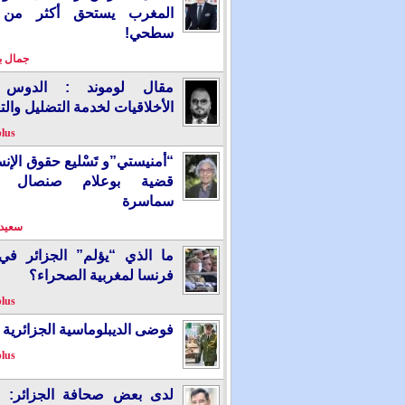
المغرب يستحق أكثر من
سطحي!
جمال 
مقال لوموند : الدوس 
الأخلاقيات لخدمة التضليل والت
plus
“أمنيستي”و تَسْليع حقوق الإ
قضية بوعلام صنصال ت
سماسرة
سعيد 
ما الذي “يؤلم” الجزائر ف
فرنسا لمغربية الصحراء؟
plus
فوضى الديبلوماسية الجزائرية
plus
لدى بعض صحافة الجزائر: “