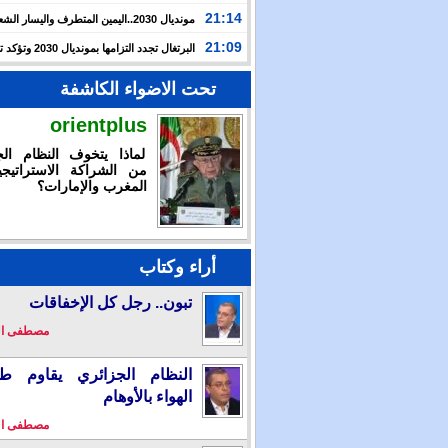
حرب غزة بأحداث سبتة
21:14
مونديال 2030..اليمين المتطرف واليسار ال
يوظفان الهجرة لاستهداف المغرب
21:09
البرتغال تجدد التزامها بمون
بالشراكة مع المغرب وإسبانيا
تحت الاضواء الكاشفة
orientplus
لماذا يتخوف النظام الج
من الشراكة الاستراتيجي
المغرب والإمارات؟
أراء وكتاب
تبون.. رجل كل الإخفاقات
مصطفى ا
النظام الجزائري يقاوم طو
الهواء بالأوهام
مصطفى ا