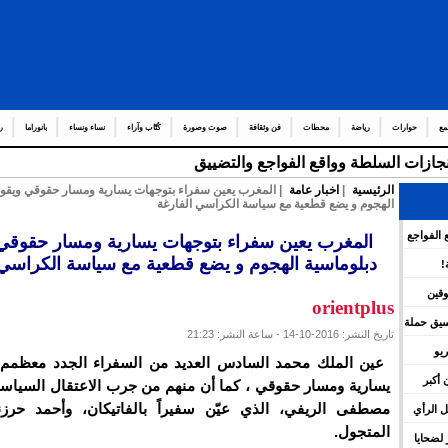
مع
حوارات
رياضة
محطات
فن وثقافة
صوت وصورة
كُتّاب وآراء
نساء ونساء
بانوراما
ر
إنجازات السلطة وواقع الفواجع والتضييق
الرئيسية
|
اخبار عامة
| المغرب يعين سفراء بتوجهات يسارية ومسار حقوقي ويقوي
الهجوم و يضع قطعية مع سياسة الكراسي الفارغة
 الفواجع
المغرب يعين سفراء بتوجهات يسارية ومسار حقوقي
دبلوماسية الهجوم و يضع قطعية مع سياسة الكراسي 
!
وقين
orientplus
نسيق حملة
تاريخ النشر: 2016-10-14 - ساعة النشر: 21:23
يو
عين الملك محمد السادس العديد من السفراء الجدد معظمم 
 أكبر
يسارية ومسار حقوقي ، كما أن منهم من جرب الاعتقال السياس
مصطفى الريفي، الذي عيّن سفيراً بالفاتيكان، وأحمد حرزن
 الرأي
المتجول.
لضحايا