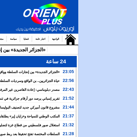
الواجهة
اخبار عامة
قضايا
سياسة
مجت
«الجزائر الجديدة» بين 
24 ساعة
23:05
«الجزائر الجديدة» بين إنجازات السلطة وواقع
والتضييق
22:56
حياة الجزائريين.. بن الواقع وسرديات السلطة
22:43
مصدر دبلوماسي: إعادة القاصرين غير المرف
مسألة مبدأ قائمة على التعليمات الملكية السامية
21:52
تقرير إسباني يرصد دور أرقام جزائرية في ت
العبور نحو سبتة
21:44
مشروع قانون أميركي جديد لتصنيف البوليسار
منظمة إرهابية
21:37
المكتب الوطني للسياحة و«رايان إير» يطلقان
برنامج جوي شتوي نحو المغرب
21:32
استغلال صور فلسطيني من قطاع غزة لتضليل
العام بشأن أحداث سبتة
21:28
السلطات المختصة تفتح تحقيقا بعد ربط صور 