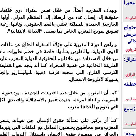
مجبرا
ويهدف المغرب، أيضاً، من خلال تعيين سفراء ذوي خلفيا
حقوقية إلى إيصال عدد من الرسائل إلى المنتظم الدولي، أولها 
لطوسة
الخارجية الجديدة للمملكة تعتني بالبعد الحقوقي، وثانيها رغب
احتجاج
تسويق نموذج المغرب الخاص بما يسمى “العدالة الانتقالية”.
حريض
دائي
وتراهن الدولة المغربية على هؤلاء السفراء للدفاع عن ملفات 
كرواوي
القوى الدولية، والتفاوض بشأنها، خاصة في خضم تطورات مل
من خلال الاستفادة من علاقاتهم الحقوقية الدولية.المغرب عازم
تراق:
الطريقة الدفاعية في قضية الصحراء. كما أنه يتجه نحو القطيع
الكرسي الفارغ، التي منحت فرصة ذهبية للبوليساريو والجزا
 الرازي
بسهولة لأطروحة الانفصال.
خطيئة
كما أن المغرب من خلال هذه التعيينات الجديدة ، يود تقوية ا
محاسن
المغربية، والبناء لمرحلة جديدة تتميز بالاستباقية والتصدي لك
التي يقوم بها أعداء المغرب
يُسمع
كما أن تركيز على مسألة حقوق الإنسان، في تعينات يسعى 
لطوسة
المغرب وضع مخاطبين يحسنون التعامل مع الملفات التي يثيرها ا
ند»:
والجزائر في موضوع حقوق الإنسان واستغلال الثروات الطبيع