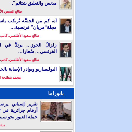
مدنس والتعليق شتائم”.
طالع السعود ا
آه، كم من الخِسَّة تُرتكب باس
مجلة“مريان” فرنسية…
طالع سعود الأطلسي. كاتب
زلزالُ الحوز… يرتدُّ في ال
الفرنسي… سُعارا…
طالع سعود الأطلسي. كاتب
البوليساريو وبوادر الإصابة بال
محمد بنطلحة ا
بانوراما
تقرير إسباني يرص
أرقام جزائرية في 
حملة العبور نحو سبت
plus