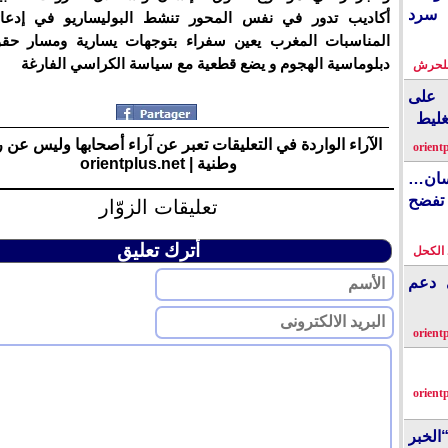
 سرد
أكاديب تدور في نفس المحور تنشط البوليساريو في إدعا
المناسبات المغرب يعين سفراء بتوجهات يسارية ومسار حق
دبلوماسية الهجوم و يضع قطعية مع سياسة الكراسي الفارغة
بلحرش
على
غليط
الآراء الواردة في التعليقات تعبر عن آراء أصحابها وليس عن 
orient
وطنية | orientplus.net
نسان…
فضح
تعليقات الزوّار
أترك تعليق
الكحل
ي دعم
orient
orient
الخبر