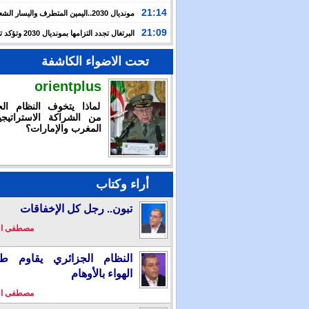
حرب غزة بأحداث سبتة
21:14
مونديال 2030..اليمين المتطرف واليسار ال
يوظفان الهجرة لاستهداف المغرب
21:09
البرتغال تجدد التزامها بمون
بالشراكة مع المغرب وإسبانيا
تحت الاضواء الكاشفة
orientplus
لماذا يتخوف النظام الج
من الشراكة الاستراتيجي
المغرب والإمارات؟
أراء وكتاب
تبون.. رجل كل الإخفاقات
مصطفى ا
النظام الجزائري يقاوم طو
الهواء بالأوهام
مصطفى ا