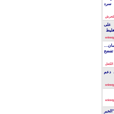
 سرد
بلحرش
على
غليط
orient
نسان…
فضح
الكحل
ي دعم
orient
orient
الخبر