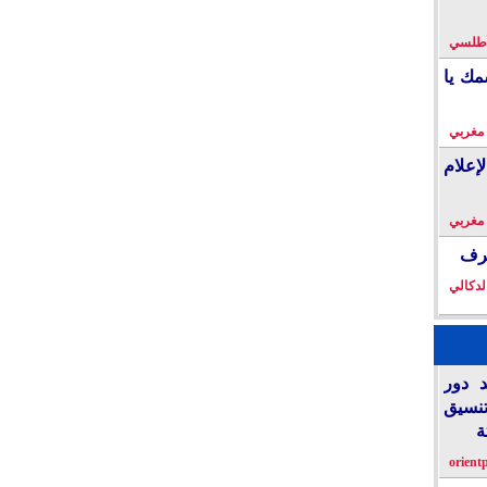
لأطلسي
مك يا
 مغربي
إعلام
 مغربي
خرف
لدكالي
د دور
تنسيق
ة
orient