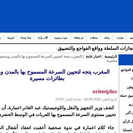
مع
حوارات
رياضة
محطات
فن وثقافة
صوت وصورة
كُتّاب وآراء
نساء ونساء
بانوراما
ر
إنجازات السلطة وواقع الفواجع والتضييق
الرئيسية
|
اخبار عامة
| المغرب يتجه لتحيين السرعة المسموح بها بالمدن ويستعي
مسيرة
 الفواجع
المغرب يتجه لتحيين السرعة المسموح بها بالمدن و
بطائرات مسيرة
!
وقين
orientplus
نسيق حملة
تاريخ النشر: 2020-02-26 - ساعة النشر: 23:55
يو
كشف وزير التجهيز والنقل واللوجيستيك عبد القادر اعمارة، أن و
 أكبر
تحيين مستوى السرعة المسموح بها للعربات في الوسط الحضري
 الرأي
جاء كلام اعمارة في ندوة صحفية أعقبت انعقاد أشغال الد
لضحايا