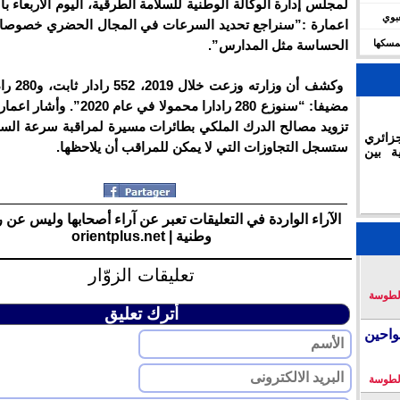
لمجلس إدارة الوكالة الوطنية للسلامة الطرقية، اليوم الأربعاء با
شعبوي
اعمارة :”سنراجع تحديد السرعات في المجال الحضري خصوصا 
ديال 2030 وتؤكد تمسكها
الحساسة مثل المدارس”.
وكشف أن وزارت
مضيفا: “سنوزع 280 رادارا محمولا في عام
تزويد مصالح الدرك الملكي بطائرات مسيرة لمراقبة سرعة الس
زائري
ستسجل التجاوزات التي لا يمكن للمراقب أن يلاحظها.
ة بين
الآراء الواردة في التعليقات تعبر عن آراء أصحابها وليس عن 
وطنية | orientplus.net
تعليقات الزوّار
لطوسة
أترك تعليق
احين
لطوسة