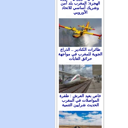
الهجرة: المغرب بلد آمن
وشريك أساسي للاتحاد
الأوروبي
طائرات الكنادير .. الذراع
الجوية للمغرب في مواجهة
حرائق الغابات
ﺧﺎﺹ ﺑﻌﻴﺪ ﺍﻟﻌﺮﺵ : ﻃﻔﺮﺓ
ﺍﻟﻤﻮﺍﺻﻼﺕ ﻓﻲ ﺍﻟﻤﻐﺮﺏ
ﺍﻟﺤﺪﻳﺚ ﺷﺮﺍﻳﻴﻦ ﺍﻟﺘﻨﻤﻴﺔ