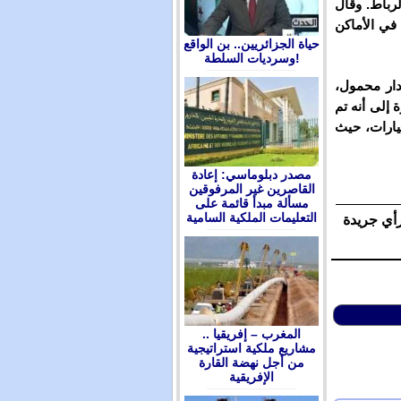
لرباط. وقال
في الأماكن
حياة الجزائريين.. بن الواقع
وسرديات السلطة!
ه وزعت خلال 2019، 552 رادار ثابت، و280 رادار محمول،
 2020”. وأشار اعمارة إلى أنه تم
يارات، حيث
مصدر دبلوماسي: إعادة
القاصرين غير المرفوقين
مسألة مبدأ قائمة على
التعليمات الملكية السامية
رأي جريدة
المغرب – إفريقيا ..
مشاريع ملكية استراتيجية
من أجل نهضة القارة
الإفريقية