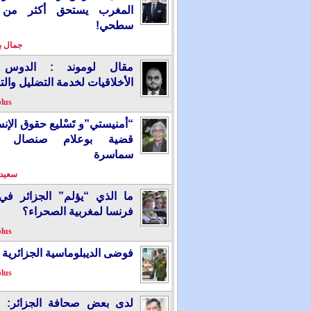
المغرب يستحق أكثر من
سطحي!
جمال 
مقال لوموند : الدوس 
الأخلاقيات لخدمة التضليل والت
plus
“أمنيستي”و تَسْليع حقوق الإ
قضية بوعلام صنصال ت
سماسرة
سعيد 
ما الذي “يؤلم” الجزائر ف
فرنسا لمغربية الصحراء؟
plus
فوضى الديبلوماسية الجزائرية
plus
لدى بعض صحافة الجزائر: “