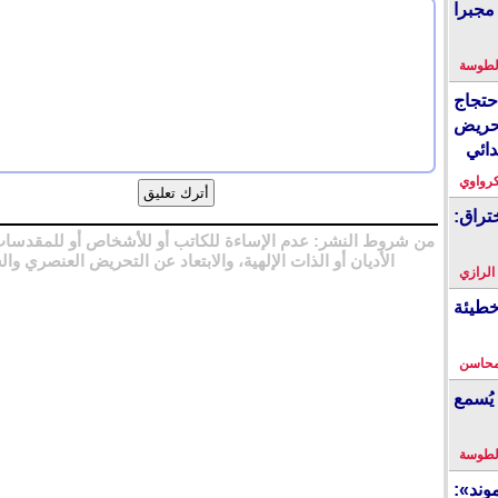
مجبرا
لطوسة
احتجاج
حريض
دائي
كرواوي
تراق:
من شروط النشر: عدم الإساءة للكاتب أو للأشخاص أو للمقدسات
الأديان أو الذات الإلهية، والابتعاد عن التحريض العنصري وال
 الرازي
خطيئة
محاسن
يُسمع
لطوسة
ند»: