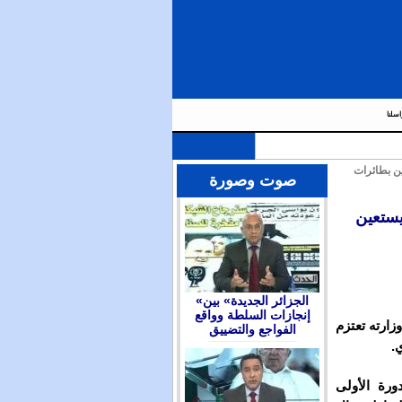
اسلنا
ن بطائرات
صوت وصورة
يستعين
«الجزائر الجديدة» بين
إنجازات السلطة وواقع
زارته تعتزم
الفواجع والتضييق
.
ورة الأولى