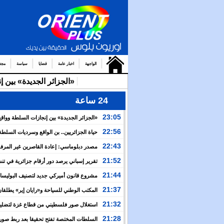
الواجهة
اخبار عامة
قضايا
سياسة
مجت
«الجزائر الجديدة» بين 
24 ساعة
23:05
«الجزائر الجديدة» بين إنجازات السلطة وواقع
والتضييق
22:56
حياة الجزائريين.. بن الواقع وسرديات السلطة
22:43
مصدر دبلوماسي: إعادة القاصرين غير المرف
مسألة مبدأ قائمة على التعليمات الملكية السامية
21:52
تقرير إسباني يرصد دور أرقام جزائرية في ت
العبور نحو سبتة
21:44
مشروع قانون أميركي جديد لتصنيف البوليسار
منظمة إرهابية
21:37
المكتب الوطني للسياحة و«رايان إير» يطلقان
برنامج جوي شتوي نحو المغرب
21:32
استغلال صور فلسطيني من قطاع غزة لتضليل
العام بشأن أحداث سبتة
21:28
السلطات المختصة تفتح تحقيقا بعد ربط صور 