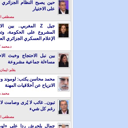
حين يصبح النظام الجزائري 
على الاختيار
مصطفى ا
جيل Z المغربي.. بين ال
المشروع على الحكومة، وت
الإعلام العسكري الجزائري الع
د.محمد 
بين نبل الاحتجاج وخبث الاخ
مساءلة جماعية مشروعة
بقلم: ايمان
محمد محاسن يكتب: لوموند و
الانزياح عن أخلاقيات المهنة
محمد 
تبون.. غائب لا يُرى وصامت لا 
رغم كل شيء
مصطفى ا
جمال بلحرش ردا على «لومو