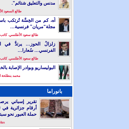
مدنس والتعليق شتائم”.
طالع السعود ا
آه، كم من الخِسَّة تُرتكب باس
مجلة“مريان” فرنسية…
طالع سعود الأطلسي. كاتب
زلزالُ الحوز… يرتدُّ في ال
الفرنسي… سُعارا…
طالع سعود الأطلسي. كاتب
البوليساريو وبوادر الإصابة بال
محمد بنطلحة ا
بانوراما
تقرير إسباني يرص
أرقام جزائرية في 
حملة العبور نحو سبت
plus