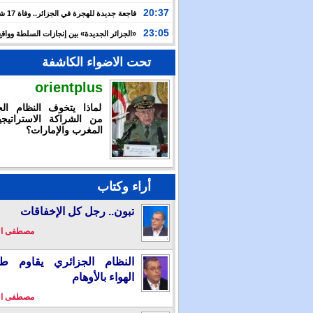
الدولية لـ”العربية للاستثمار” لتسريع توسعها في السعودية
20:37
فاجعة جديدة
وعطشا بعد أسبوعين من التيه قرب سواحل إسبانيا
23:05
«الجزائر الجديدة» بين إنجازات السلطة وواقع
والتضييق
تحت الاضواء الكاشفة
orientplus
لماذا يتخوف النظام الج
من الشراكة الاستراتيجي
المغرب والإمارات؟
أراء وكتاب
تبون.. رجل كل الإخفاقات
مصطفى ا
النظام الجزائري يقاوم طو
الهواء بالأوهام
مصطفى ا