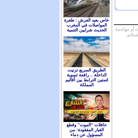
ﺧﺎﺹ ﺑﻌﻴﺪ ﺍﻟﻌﺮﺵ : ﻃﻔﺮﺓ
ﺍﻟﻤﻮﺍﺻﻼﺕ ﻓﻲ ﺍﻟﻤﻐﺮﺏ
 أو مهاجمة
ﺍﻟﺤﺪﻳﺚ ﺷﺮﺍﻳﻴﻦ ﺍﻟﺘﻨﻤﻴﺔ
شتائم.
الطريق السريع تزنيت
الداخلة .. رافعة تنموية
لتمتين الترابط بين أقاليم
المملكة
حافلات “الموت” وقطع
الغيار المفقودة: من
المسؤول عن دماء