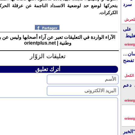
 سرد
بتحركها لوضع حد لوضعية الانسداد الناجمة عن عرقلة الحر
الكركرات.
بلحرش
على
غليط
الآراء الواردة في التعليقات تعبر عن آراء أصحابها وليس عن 
وطنية | orientplus.net
orient
نسان…
تعليقات الزوّار
فضح
أترك تعليق
الكحل
ي دعم
orient
orient
الخبر