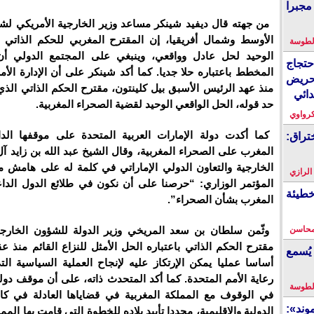
مجبرا
من جهته قال ديفيد شينكر مساعد وزير الخارجية الأمريكي ل
الأوسط وشمال أفريقيا، إن المقترح المغربي للحكم الذاتي
لطوسة
الوحيد لحل عادل وواقعي، وينبغي على المجتمع الدولي أن
احتجاج
المخطط باعتباره حلا جديا. كما أكد شينكر على أن الإدارة الأم
حريض
منذ عهد الرئيس الأسبق بيل كلينتون، مقترح الحكم الذاتي الذ
دائي
حد قوله، الحل الواقعي الوحيد لقضية الصحراء المغربية.
كرواوي
كما أكدت دولة الإمارات العربية المتحدة على موقفها الد
تراق:
المغرب على الصحراء المغربية، وقال الشيخ عبد الله بن زايد آل
الخارجية والتعاون الدولي الإماراتي في كلمة له على هامش 
 الرازي
المؤتمر الوزاري: “حرصنا على أن نكون في طلائع الدول الد
خطيئة
المغرب بشأن الصحراء”.
محاسن
وثّمن سلطان بن سعد المريخي وزير الدولة للشؤون الخارجي
مقترح الحكم الذاتي باعتباره الحل الأمثل للنزاع القائم منذ 
يُسمع
أساسا عمليا يمكن الإرتكاز عليه لإنجاح العملية السياسية ال
رعاية الأمم المتحدة. كما أكد المتحدث ذاته، على أن موقف دول
لطوسة
في الوقوف مع المملكة المغربية في قضاياها العادلة في كا
ند»:
الدولية والإقليمية، مجددا تأييد بلاده للخطوة التي قامت بها الممل