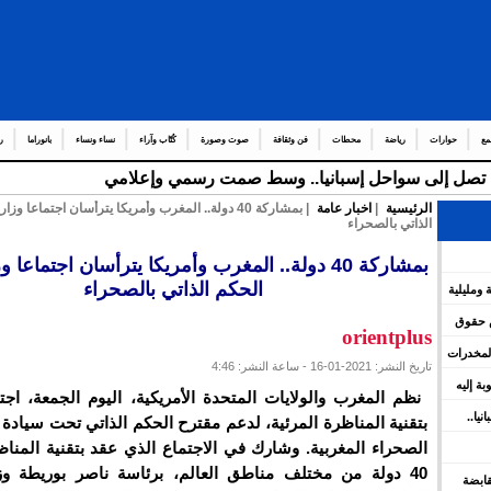
مع
حوارات
رياضة
محطات
فن وثقافة
صوت وصورة
كُتّاب وآراء
نساء ونساء
بانوراما
ر
قة تصل إلى سواحل إسبانيا.. وسط صمت رسمي وإعلامي
الرئيسية
|
اخبار عامة
| بمشاركة 40 دولة.. المغرب وأمريكا يترأسان اجتماعا و
الذاتي بالصحراء
بمشاركة 40 دولة.. المغرب وأمريكا يترأسان اجتماعا 
الحكم الذاتي بالصحراء
 ومليلية
س حقوق
orientplus
المخدرات
تاريخ النشر: 2021-01-16 - ساعة النشر: 4:46
وبة إليه
نظم المغرب والولايات المتحدة الأمريكية، اليوم الجمعة، اجتم
يا..
بتقنية المناظرة المرئية، لدعم مقترح الحكم الذاتي تحت سيادة
الصحراء المغربية. وشارك في الاجتماع الذي عقد بتقنية المناظ
40 دولة من مختلف مناطق العالم، برئاسة ناصر بوريطة و
 القابضة