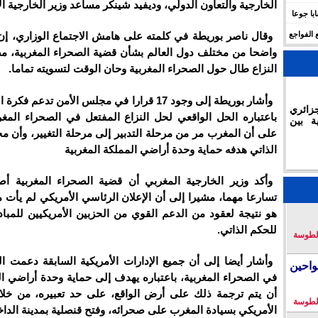
الخارجية والتعاون الدولي، وديفيد شينكر مساعد وزير الخارجية ال
 للهجرة في الجزائر.. وفاة 17 شابا جوعا
 الفواجع
وقال ناصر بوريطة في كلمته على هامش الاجتماع الوزاري، إن
واضحا من مختلف دول العالم بشأن قضية الصحراء المغربية، مض
النزاع طال حول الصحراء المغربية وحان الوقت لتسويته تماما.
وأشار بوريطة إلى وجود 17 قرارا في مجلس الأمن تدعم ف
زائري
باعتباره الحل الواقعي لحل النزاع المفتعل في الصحراء المغر
ة بين
على أن المغرب مر من مرحلة التدبير إلى مرحلة التغيير، وأن 
الذاتي هدفه حماية وحدة أراضي المملكة المغربية
وأكد وزير الخارجية المغربي أن قضية الصحراء المغربية 
تسارعا مهما، مشيرا إلى أن الإعلان الرئاسي الأمريكي لم يأت 
هو نتيجة لعقود من الدعم القوي من الحزبين الأمريكيين للمباد
للحكم الذاتي.
لطوسة
وأشار أيضا إلى أن جميع الإدارات الأمريكية السابقة دعمت ال
احين
في الصحراء المغربية، باعتباره يهدف إلى حماية وحدة أراضي ا
أن يتم ترجمة ذلك على أرض الواقع، على حد تعبيره، من خلا
لطوسة
الأمريكي بسيادة المغرب على صحرائه، وفتح قنصلية بمدينة الداخ