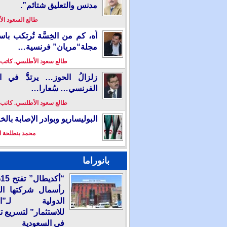
مدنس والتعليق شتائم”.
طالع السعود ا
آه، كم من الخِسَّة تُرتكب باس
مجلة“مريان” فرنسية…
طالع سعود الأطلسي. كاتب
زلزالُ الحوز… يرتدُّ في ال
الفرنسي… سُعارا…
طالع سعود الأطلسي. كاتب
البوليساريو وبوادر الإصابة بال
محمد بنطلحة ا
بانوراما
“
رأسمال شركتها ال
الدولية لـ”الع
للاستثمار” لتسريع ت
في السعودية