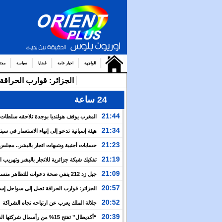
الواجهة
اخبار عامة
قضايا
سياسة
مجت
الجزائر: قوارب الحرا
24 ساعة
21:44
المغرب يوقف هولنديا بوجدة تلاحقه سلطات
أمستردام
21:34
هيئة إسبانية تدعو إلى إنهاء الاستعمار في سبتة
وتعتبر إعادتهما إلى المغرب مسألة وقت
21:23
حسابات أجنبية وشبهات اتجار بالبشر.. مجل
الإنسان يكشف خفايا التعبئة للعبور الجماعي نحو سبتة
21:19
تفكيك شبكة جزائرية للاتجار بالبشر وتهريب 
بين إسبانيا والجزائر
21:09
جيل زد 212 ينفي صحة دعوات للتظاهر منس
ويحذر من منشورات مفبركة
20:57
الجزائر: قوارب الحراقة تصل إلى سواحل إسبان
وسط صمت رسمي وإعلامي
20:52
جلالة الملك يعرب عن ارتياحه تجاه الشراكة
الاستراتيجية بين المغرب والكوت ديفوار
20:39
“أكديطال” تفتح 15% من رأسمال شركتها