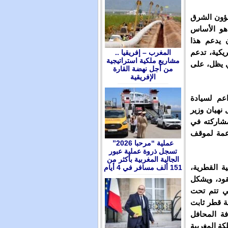
شؤون الشرق
 هو الأساس
 يدعم هذا
ريكية، تدعم
المغرب – إفريقيا ..
مشاريع ملكية استراتيجية
ي يظل، على
من أجل نهضة القارة
الإفريقية
اعم لسيادة
 نهيان وزير
مشاركته في
اعمة لموقف
عملية “مرحبا 2026”
تسجل ذروة عملية عبور
الجالية المغربية بأكثر من
ة القطرية،
151 ألف مسافر في 4 أيام
عقود، ويشكل
تي تتم تحت
ة قطر ثابت
فة المحافل
كة المغربية