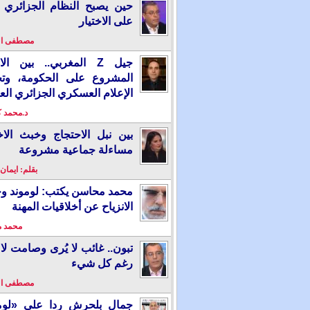
حين يصبح النظام الجزائري 
على الاختيار
مصطفى ا
جيل Z المغربي.. بين ال
المشروع على الحكومة، وت
الإعلام العسكري الجزائري الع
د.محمد 
بين نبل الاحتجاج وخبث الاخ
مساءلة جماعية مشروعة
بقلم: ايمان
محمد محاسن يكتب: لوموند و
الانزياح عن أخلاقيات المهنة
محمد 
تبون.. غائب لا يُرى وصامت لا 
رغم كل شيء
مصطفى ا
جمال بلحرش ردا على «لومو