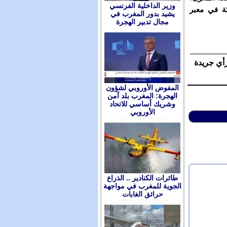
وزير الداخلية الفرنسي
كة في معبر
يشيد بدور المغرب في
مجال تدبير الهجرة
رأي جريدة
المفوض الأوروبي لشؤون
الهجرة: المغرب بلد آمن
وشريك أساسي للاتحاد
الأوروبي
طائرات الكنادير .. الذراع
الجوية للمغرب في مواجهة
حرائق الغابات