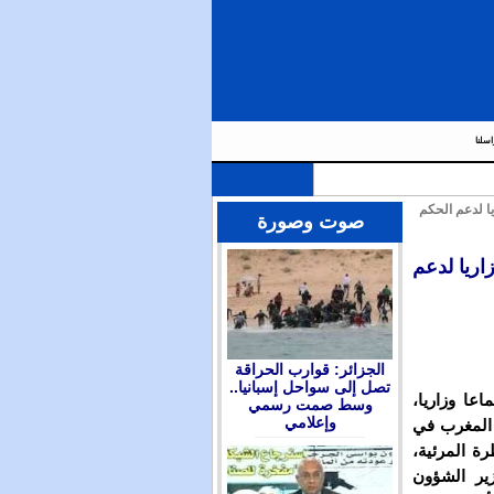
اسلنا
زاريا لدعم الحكم
صوت وصورة
وزاريا لدعم
الجزائر: قوارب الحراقة
تصل إلى سواحل إسبانيا..
اعا وزاريا،
وسط صمت رسمي
وإعلامي
 المغرب في
رة المرئية،
زير الشؤون