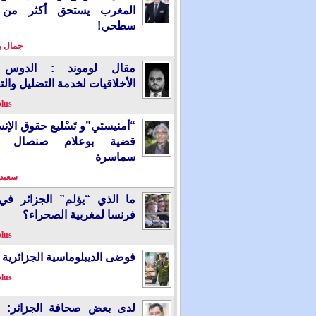
المغرب يستحق أكثر من
سطحي!
جمال 
مقال لوموند : الدوس 
الأخلاقيات لخدمة التضليل والت
plus
“أمنيستي”و تَسْليع حقوق الإ
قضية بوعلام صنصال ت
سماسرة
سعيد 
ما الذي “يؤلم” الجزائر ف
فرنسا لمغربية الصحراء؟
plus
فوضى الديبلوماسية الجزائرية
plus
لدى بعض صحافة الجزائر: “