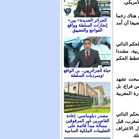
أمريكي.
 هناك زخما
«الجزائر الجديدة» بين
يفا أن أمد
إنجازات السلطة وواقع
الفواجع والتضييق
كرة الحكم الذاتي
بية، مشددا
مخطط الحكم
حياة الجزائريين.. بن الواقع
وسرديات السلطة!
أصبحت تشهد
من فراغ، بل
رة المغربية
حكم الذاتي
مصدر دبلوماسي: إعادة
القاصرين غير المرفوقين
لمغرب، قبل
مسألة مبدأ قائمة على
ل الاعتراف
التعليمات الملكية السامية
لة.