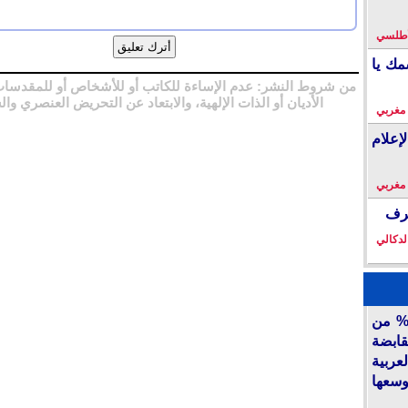
لأطلسي
مك يا
من شروط النشر: عدم الإساءة للكاتب أو للأشخاص أو للمقدسات
الأديان أو الذات الإلهية، والابتعاد عن التحريض العنصري وال
 مغربي
إعلام
 مغربي
خرف
لدكالي
أكديطال” تفتح 15% من
قابضة
ربية
وسعها