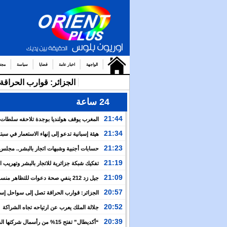
الواجهة
اخبار عامة
قضايا
سياسة
مجت
الجزائر: قوارب الحرا
24 ساعة
21:44
المغرب يوقف هولنديا بوجدة تلاحقه سلطات
أمستردام
21:34
هيئة إسبانية تدعو إلى إنهاء الاستعمار في سبتة
وتعتبر إعادتهما إلى المغرب مسألة وقت
21:23
حسابات أجنبية وشبهات اتجار بالبشر.. مجل
الإنسان يكشف خفايا التعبئة للعبور الجماعي نحو سبتة
21:19
تفكيك شبكة جزائرية للاتجار بالبشر وتهريب 
بين إسبانيا والجزائر
21:09
جيل زد 212 ينفي صحة دعوات للتظاهر منس
ويحذر من منشورات مفبركة
20:57
الجزائر: قوارب الحراقة تصل إلى سواحل إسبان
وسط صمت رسمي وإعلامي
20:52
جلالة الملك يعرب عن ارتياحه تجاه الشراكة
الاستراتيجية بين المغرب والكوت ديفوار
20:39
“أكديطال” تفتح 15% من رأسمال شركتها