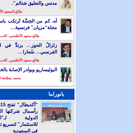
مدنس والتعليق شتائم”.
طالع السعود ا
آه، كم من الخِسَّة تُرتكب باس
مجلة“مريان” فرنسية…
طالع سعود الأطلسي. كاتب
زلزالُ الحوز… يرتدُّ في ال
الفرنسي… سُعارا…
طالع سعود الأطلسي. كاتب
البوليساريو وبوادر الإصابة بال
محمد بنطلحة ا
بانوراما
“
رأسمال شركتها ال
الدولية لـ”الع
للاستثمار” لتسريع ت
في السعودية