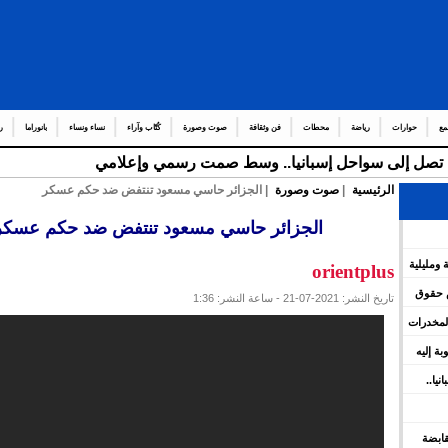
مع
حوارات
رياضة
محطات
فن وثقافة
صوت وصورة
كُتّاب وآراء
نساء ونساء
بانوراما
ر
قة تصل إلى سواحل إسبانيا.. وسط صمت رسمي وإعلامي
الرئيسية
|
صوت وصورة
| الجزائر حاسي مسعود تنتفض ضد حكم عسكر
الجزائر حاسي مسعود تنتفض ضد حكم عسكر
 ومليلية
orientplus
س حقوق
تاريخ النشر: 2021-07-21 - ساعة النشر: 1:36
المخدرات
وبة إليه
يا..
 القابضة