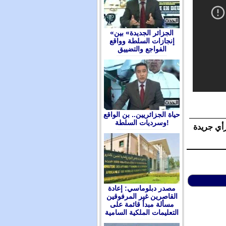
«الجزائر الجديدة» بين
إنجازات السلطة وواقع
الفواجع والتضييق
حياة الجزائريين.. بن الواقع
وسرديات السلطة!
رأي جريدة
مصدر دبلوماسي: إعادة
القاصرين غير المرفوقين
مسألة مبدأ قائمة على
التعليمات الملكية السامية