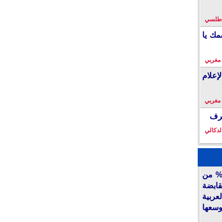
لأطلسي
مك يا
 مغربي
إعلام
 مغربي
خرف
لدكالي
أكديطال” تفتح 15% من
قابضة
ربية
وسعها