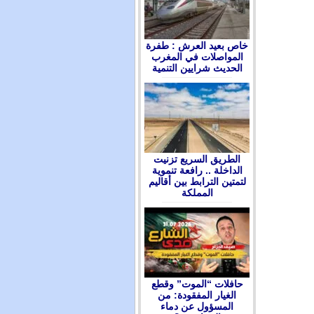
ﺧﺎﺹ ﺑﻌﻴﺪ ﺍﻟﻌﺮﺵ : ﻃﻔﺮﺓ
ﺍﻟﻤﻮﺍﺻﻼﺕ ﻓﻲ ﺍﻟﻤﻐﺮﺏ
ﺍﻟﺤﺪﻳﺚ ﺷﺮﺍﻳﻴﻦ ﺍﻟﺘﻨﻤﻴﺔ
الطريق السريع تزنيت
الداخلة .. رافعة تنموية
لتمتين الترابط بين أقاليم
المملكة
حافلات “الموت” وقطع
الغيار المفقودة: من
المسؤول عن دماء