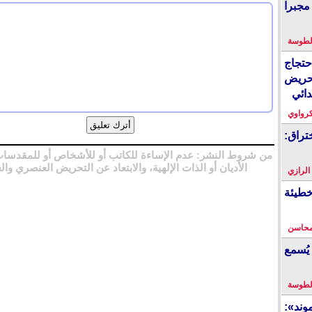
مجبرا
لطوسة
احتجاج
حريض
دائي
كرواوي
تراق:
من شروط النشر: عدم الإساءة للكاتب أو للأشخاص أو للمقدسات
الأديان أو الذات الإلهية، والابتعاد عن التحريض العنصري وال
 الرازي
خطيئة
محاسن
يُسمع
لطوسة
ند»: