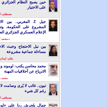
حين يصبح النظام الجزائري 
على الاختيار
مصطفى ا
جيل Z المغربي.. بين ال
المشروع على الحكومة، وت
الإعلام العسكري الجزائري الع
د.محمد 
بين نبل الاحتجاج وخبث الاخ
مساءلة جماعية مشروعة
بقلم: ايمان
محمد محاسن يكتب: لوموند و
الانزياح عن أخلاقيات المهنة
محمد 
تبون.. غائب لا يُرى وصامت لا 
رغم كل شيء
مصطفى ا
جمال بلحرش ردا على «لومو