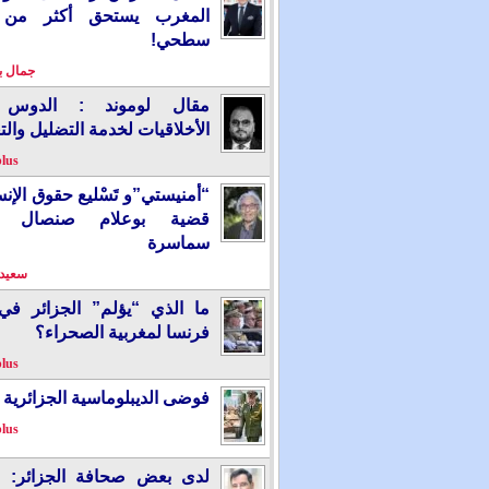
المغرب يستحق أكثر من
سطحي!
جمال 
مقال لوموند : الدوس 
الأخلاقيات لخدمة التضليل والت
plus
“أمنيستي”و تَسْليع حقوق الإ
قضية بوعلام صنصال ت
سماسرة
سعيد 
ما الذي “يؤلم” الجزائر ف
فرنسا لمغربية الصحراء؟
plus
فوضى الديبلوماسية الجزائرية
plus
لدى بعض صحافة الجزائر: “