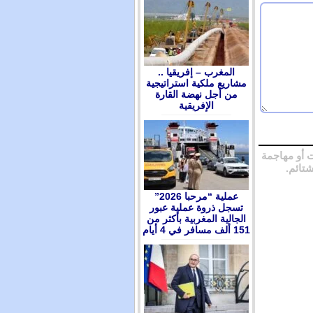
المغرب – إفريقيا ..
مشاريع ملكية استراتيجية
من أجل نهضة القارة
الإفريقية
 أو مهاجمة
شتائم.
عملية “مرحبا 2026”
تسجل ذروة عملية عبور
الجالية المغربية بأكثر من
151 ألف مسافر في 4 أيام