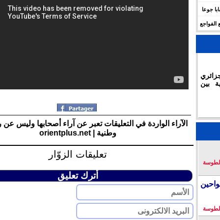
 للهجرة في الجزائر.. وفاة 17 شابا جوعا
 الفواجع
زائري
ة بين
الآراء الواردة في التعليقات تعبر عن آراء أصحابها وليس عن 
وطنية | orientplus.net
تعليقات الزوّار
لطوسة
أترك تعليق
احين
لطوسة