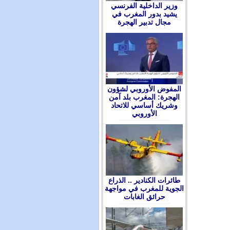
وزير الداخلية الفرنسي
يشيد بدور المغرب في
مجال تدبير الهجرة
المفوض الأوروبي لشؤون
الهجرة: المغرب بلد آمن
وشريك أساسي للاتحاد
الأوروبي
طائرات الكنادير .. الذراع
الجوية للمغرب في مواجهة
حرائق الغابات