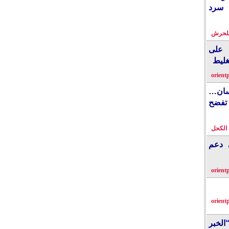
 سرد
بلحرش
على
غليط
orient
نسان…
فضح
الكحل
ي دعم
orient
orient
الخبر