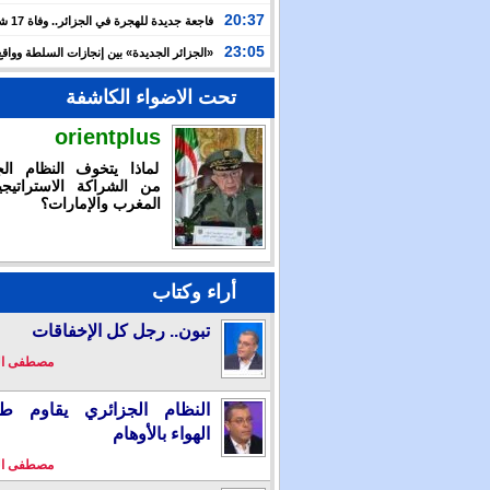
الدولية لـ”العربية للاستثمار” لتسريع توسعها في السعودية
20:37
فاجعة جديدة
وعطشا بعد أسبوعين من التيه قرب سواحل إسبانيا
23:05
«الجزائر الجديدة» بين إنجازات السلطة وواقع
والتضييق
تحت الاضواء الكاشفة
orientplus
لماذا يتخوف النظام الج
من الشراكة الاستراتيجي
المغرب والإمارات؟
أراء وكتاب
تبون.. رجل كل الإخفاقات
مصطفى ا
النظام الجزائري يقاوم طو
الهواء بالأوهام
مصطفى ا