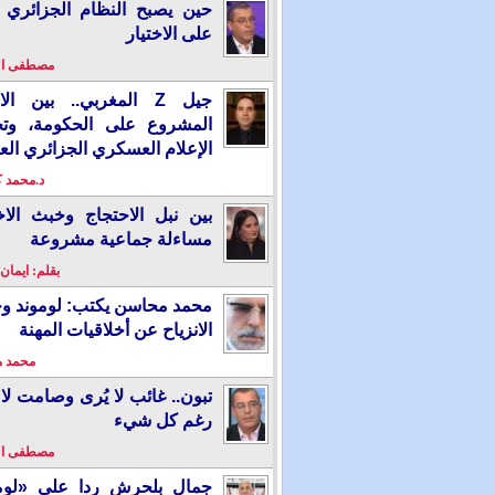
حين يصبح النظام الجزائري 
على الاختيار
مصطفى ا
جيل Z المغربي.. بين ال
المشروع على الحكومة، وت
الإعلام العسكري الجزائري الع
د.محمد 
بين نبل الاحتجاج وخبث الاخ
مساءلة جماعية مشروعة
بقلم: ايمان
محمد محاسن يكتب: لوموند و
الانزياح عن أخلاقيات المهنة
محمد 
تبون.. غائب لا يُرى وصامت لا 
رغم كل شيء
مصطفى ا
جمال بلحرش ردا على «لومو