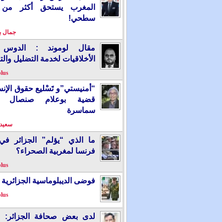
المغرب يستحق أكثر من
سطحي!
جمال 
مقال لوموند : الدوس 
الأخلاقيات لخدمة التضليل والت
plus
“أمنيستي”و تَسْليع حقوق الإ
قضية بوعلام صنصال ت
سماسرة
سعيد 
ما الذي “يؤلم” الجزائر ف
فرنسا لمغربية الصحراء؟
plus
فوضى الديبلوماسية الجزائرية
plus
لدى بعض صحافة الجزائر: “