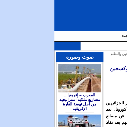
اسلنا
ين والنظام
صوت وصورة
أوكسجين
المغرب – إفريقيا ..
مشاريع ملكية استراتيجية
الجزائريين
من أجل نهضة القارة
الإفريقية
رونا. بعد
 عن مصانع
م بعد نفاذ