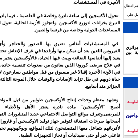
الأَسِرة في المستشفيات.
م النضال
حصل على
تحول الأكسجين إلى سلعة نادرة وخاصة في العاصمة ، فيما بادر
التبرع بخزانات لتوزيع الأكسجين. ولتجاوز الأزمة الحالية، تعول 
المساعدات الدولية وخاصة من فرنسا والصين.
في المستشفيات أنفاس تضيق بها الصدور والحناجر وأجس
زائري
الفيروس اللعين بعد أن تمكن منها وأرقدها في غرف الإنعاش تحت
ة بين
يعيد إليها أنفاسها الضائعة ويبث فيها الحياة، فالأوكسجين يعتبر 
في علاج مرضى كورونا الذين يعانون من صعوبات تنفسية حادة
في الآونة الأخيرة إقبالا غير مسبوق من قبل مواطنين يسارعون لاقت
حياة ذويهم في ظل تزايد الإصابات والوفيات خلال الموجة الثالثة 
الجزائر منذ أسابيع.
وتشهد معظم وحدات إنتاج الأوكسجين طوابير من قبل المواط
لطوسة
أصبح “الأوكسجين” مادة نادرة يعجز الأهل والأطباء 
للمرضى.وتعرف مواقع التواصل الاجتماعي عديد المنشورات التي
احين
أصحابها صرخات استغاثة لتوفير جهاز توليد الاوكسجين أو قارور
لأقربائهم يتفاعل معها المتصفحون لتلك المواقع، ويوجّهونهم نح
لطوسة
فاعلي خير أو حتى صيدليات أو تجاز التجهيزات الطبية.