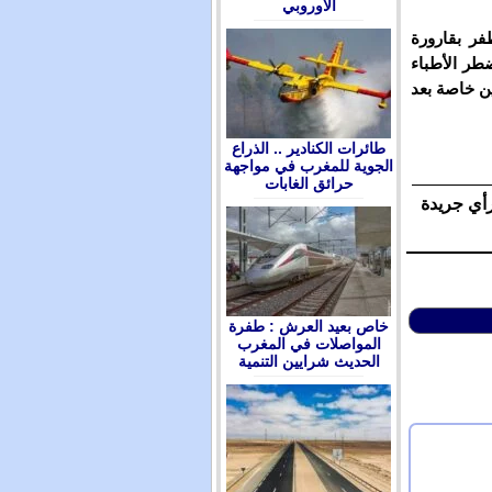
الأوروبي
ر بقارورة
طر الأطباء
ين خاصة بعد
طائرات الكنادير .. الذراع
الجوية للمغرب في مواجهة
حرائق الغابات
رأي جريدة
ﺧﺎﺹ ﺑﻌﻴﺪ ﺍﻟﻌﺮﺵ : ﻃﻔﺮﺓ
ﺍﻟﻤﻮﺍﺻﻼﺕ ﻓﻲ ﺍﻟﻤﻐﺮﺏ
ﺍﻟﺤﺪﻳﺚ ﺷﺮﺍﻳﻴﻦ ﺍﻟﺘﻨﻤﻴﺔ