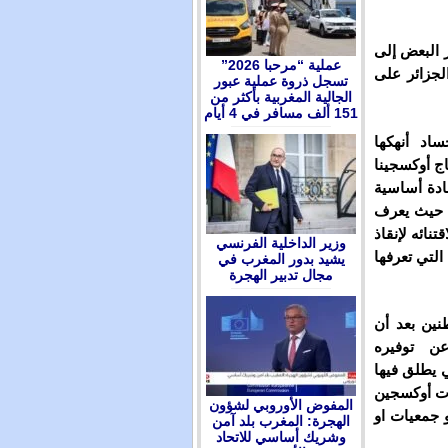
 البعض إلى
عملية “مرحبا 2026”
الجزائر على
تسجل ذروة عملية عبور
الجالية المغربية بأكثر من
151 ألف مسافر في 4 أيام
اد أنهكها
اج أوكسجينا
مادة أساسية
، حيث يعرف
نائه لإنقاذ
وزير الداخلية الفرنسي
التي تعرفها
يشيد بدور المغرب في
مجال تدبير الهجرة
نين بعد أن
عن توفيره
 يطلق فيها
ات أوكسجين
المفوض الأوروبي لشؤون
و جمعيات او
الهجرة: المغرب بلد آمن
وشريك أساسي للاتحاد