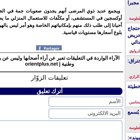
مجبرا
ويجمع عديد ذوي المرضى أنهم يجدون صعوبات جمة في الظف
أوكسجين في المستشفى، أو مكثّفات للاستعمال المنزلي ما يض
لطوسة
أحيانا إلى طلب ذلك منهم بإمكانياتهم الخاصة وهو أمر ليس باله
احتجاج
بلوغ أسعارها مستويات قياسية.
حريض
دائي
كرواوي
الآراء الواردة في التعليقات تعبر عن آراء أصحابها وليس عن 
تراق:
وطنية | orientplus.net
تعليقات الزوّار
 الرازي
خطيئة
أترك تعليق
محاسن
يُسمع
لطوسة
ند»: