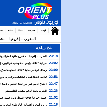
الواجهة
اخبار عامة
قضايا
سياسة
مجت
المغرب – إفريقيا .. مشا
24 ساعة
23:18
المغرب – إفريقيا .. مشاريع ملكية استراتيجي
نهضة القارة الإفريقية
23:02
ميزانية 2027.. رئيس الحكومة يدعو الوزرا
الأولوية لبرمجة الالتزامات المتعلقة بالمشاريع موضوع تع
23:00
رسائل قوية من مالية 2027.. الحكومة 
ملكية
الأوراش الملكية وتراهن على المواطن لبناء مغرب أكثر ق
22:56
تكذيب الفيفا ينسف الشائعات.. والمغرب يربح
الإنجاز قبل حسم نهائي مونديال 2030
22:47
اجتماع عربي يثمن دور لجنة القدس برئاسة ا
ويدعو إلى تحرك لمواجهة الانتهاكات الإسرائيلية
22:26
المغرب يجدد الدعم للشعب الفلسطيني
21:52
عملية “مرحبا 2026” تسجل ذروة عملية ع
المغربية بأكثر من 151 ألف مسافر في 4 أيام
21:18
وزيرة الهجرة الإسبانية: لولا تعاون المغرب لما