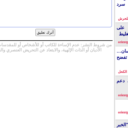
 سرد
بلحرش
على
غليط
orient
من شروط النشر: عدم الإساءة للكاتب أو للأشخاص أو للمقدسات
الأديان أو الذات الإلهية، والابتعاد عن التحريض العنصري وال
نسان…
فضح
الكحل
ي دعم
orient
orient
الخبر