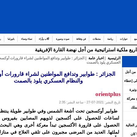
مع
حوارات
رياضة
محطات
فن وثقافة
صوت وصورة
كُتّاب وآراء
نساء ونساء
بانوراما
ر
ريع ملكية استراتيجية من أجل نهضة القارة الإفريقية
الرئيسية
|
اخبار عامة
| الجزائر : طوابير وتدافع المواطنين لشراء قارورات أوكسج
العسكري يلوذ بالصمت
ة من أجل
الجزائر : طوابير وتدافع المواطنين لشراء قارورات 
والنظام العسكري يلوذ بالصمت
ء إلى إعطاء
ليمات
تسرّع وتيرة
orientplus
وة
 معركة
تاريخ النشر: 2021-07-27 - ساعة النشر: 2:35
لملك
طوابير أوكسجين تحت أشعة الشمس وفي طوابير طويلة ينتظر 
لساعات للحصول على أكسجين لذويهم المصابين بفيروس كو
الحصول على قارورة الأكسجين تبدأ معركة أخرى وهي البحث
بور الجالية
لملئها. العديد من المرضى مجبرون على تلقي العلاج في منازله
 كان