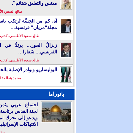
مدنس والتعليق شتائم”.
طالع السعود ا
آه، كم من الخِسَّة تُرتكب باس
مجلة“مريان” فرنسية…
طالع سعود الأطلسي. كاتب
زلزالُ الحوز… يرتدُّ في ال
الفرنسي… سُعارا…
طالع سعود الأطلسي. كاتب
البوليساريو وبوادر الإصابة بال
محمد بنطلحة ا
بانوراما
اجتماع عربي يثمن
لجنة القدس برئاسة 
ويدعو إلى تحرك لم
الانتهاكات الإسرائيلية
plus