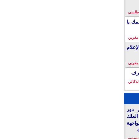
لأطلسي
مك يا
 مغربي
إعلام
 مغربي
خرف
لدكالي
 دور
الملك
واجهة
orient