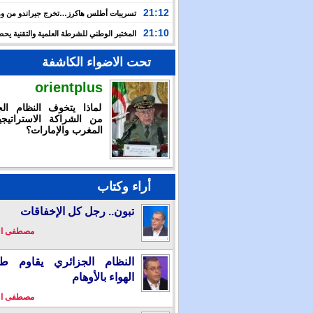
بالإمكان تقديم استجابة استثنائية خلال أزمة سبتة المحتلة
21:12
تسريبات أطلس هاكرز…تخرج جيراندو من وه
إلى مستنقع الجريمة المنظمة
21:10
المختبر الوطني للشرطة العلمية والتقنية ي
شهادة الاعتماد والمطابقة والجودة بالمعيار الدولي
تحت الاضواء الكاشفة
orientplus
لماذا يتخوف النظام الج
من الشراكة الاستراتيجي
المغرب والإمارات؟
أراء وكتاب
تبون.. رجل كل الإخفاقات
مصطفى ا
النظام الجزائري يقاوم طو
الهواء بالأوهام
مصطفى ا