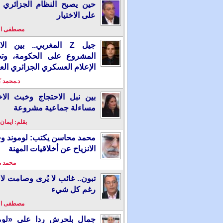
حين يصبح النظام الجزائري 
على الاختيار
مصطفى ا
جيل Z المغربي.. بين ال
المشروع على الحكومة، وت
الإعلام العسكري الجزائري الع
د.محمد 
بين نبل الاحتجاج وخبث الاخ
مساءلة جماعية مشروعة
بقلم: ايمان
محمد محاسن يكتب: لوموند و
الانزياح عن أخلاقيات المهنة
محمد 
تبون.. غائب لا يُرى وصامت لا 
رغم كل شيء
مصطفى ا
جمال بلحرش ردا على «لومو