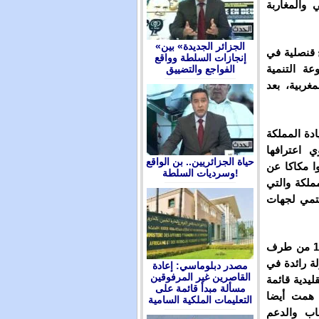
ي والمغاربة
«الجزائر الجديدة» بين
1 إفريقيا التي تفتح قنصلية في
إنجازات السلطة وواقع
عة التنمية
الفواجع والتضييق
اء المغربية، بعد
ادة المملكة
 اعترافها
حياة الجزائريين.. بن الواقع
مة يوم 5 ماي 2017. وعبر ندوا مكاكا عن
وسرديات السلطة!
ملكة والتي
نتمي لجهات
وأشاد في ذات السياق، بتصنيع وتعبئة اللقاح المضاد لكوفيد-19 من طرف
لة رائدة في
مصدر دبلوماسي: إعادة
القاصرين غير المرفوقين
ليدية قائمة
مسألة مبدأ قائمة على
ة همت أيضا
التعليمات الملكية السامية
هاب والدعم