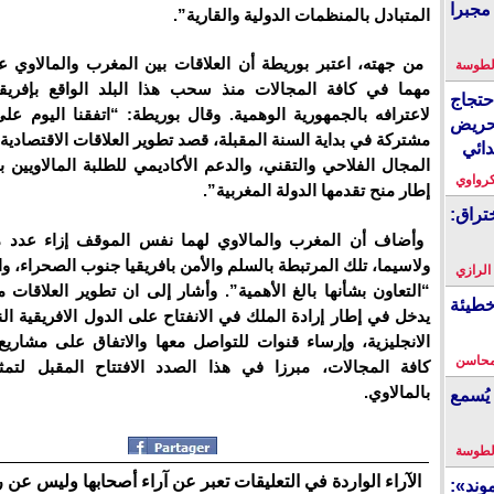
مجبرا
المتبادل بالمنظمات الدولية والقارية”.
من جهته، اعتبر بوريطة أن العلاقات بين المغرب والمالاوي 
لطوسة
مهما في كافة المجالات منذ سحب هذا البلد الواقع بإفريقيا
احتجاج
لاعترافه بالجمهورية الوهمية. وقال بوريطة: “اتفقنا اليوم عل
حريض
مشتركة في بداية السنة المقبلة، قصد تطوير العلاقات الاقتصادية
دائي
المجال الفلاحي والتقني، والدعم الأكاديمي للطلبة المالاويين
كرواوي
إطار منح تقدمها الدولة المغربية”.
تراق:
وأضاف أن المغرب والمالاوي لهما نفس الموقف إزاء عدد م
ولاسيما، تلك المرتبطة بالسلم والأمن بافريقيا جنوب الصحراء، 
 الرازي
“التعاون بشأنها بالغ الأهمية”. وأشار إلى ان تطوير العلاقات م
خطيئة
يدخل في إطار إرادة الملك في الانفتاح على الدول الافريقية الن
الانجليزية، وإرساء قنوات للتواصل معها والاتفاق على مشاريع
محاسن
كافة المجالات، مبرزا في هذا الصدد الافتتاح المقبل لتمثي
بالمالاوي.
يُسمع
لطوسة
الآراء الواردة في التعليقات تعبر عن آراء أصحابها وليس عن 
ند»: