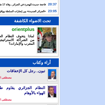
الدولية لـ”العربية للاستثمار” لتسريع توسعها في السعودية
20:37
فاجعة جديدة
وعطشا بعد أسبوعين من التيه قرب سواحل إسبانيا
23:05
«الجزائر الجديدة» بين إنجازات السلطة وواقع
والتضييق
تحت الاضواء الكاشفة
orientplus
لماذا يتخوف النظام الج
من الشراكة الاستراتيجي
المغرب والإمارات؟
أراء وكتاب
تبون.. رجل كل الإخفاقات
مصطفى ا
النظام الجزائري يقاوم طو
الهواء بالأوهام
مصطفى ا