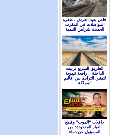
ﺧﺎﺹ ﺑﻌﻴﺪ ﺍﻟﻌﺮﺵ : ﻃﻔﺮﺓ
ﺍﻟﻤﻮﺍﺻﻼﺕ ﻓﻲ ﺍﻟﻤﻐﺮﺏ
ﺍﻟﺤﺪﻳﺚ ﺷﺮﺍﻳﻴﻦ ﺍﻟﺘﻨﻤﻴﺔ
الطريق السريع تزنيت
الداخلة .. رافعة تنموية
لتمتين الترابط بين أقاليم
المملكة
حافلات “الموت” وقطع
الغيار المفقودة: من
المسؤول عن دماء