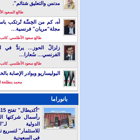
مدنس والتعليق شتائم”.
طالع السعود ا
آه، كم من الخِسَّة تُرتكب باس
مجلة“مريان” فرنسية…
طالع سعود الأطلسي. كاتب
زلزالُ الحوز… يرتدُّ في ال
الفرنسي… سُعارا…
طالع سعود الأطلسي. كاتب
البوليساريو وبوادر الإصابة بال
محمد بنطلحة ا
بانوراما
“
رأسمال شركتها ال
الدولية لـ”الع
للاستثمار” لتسريع ت
في السعودية