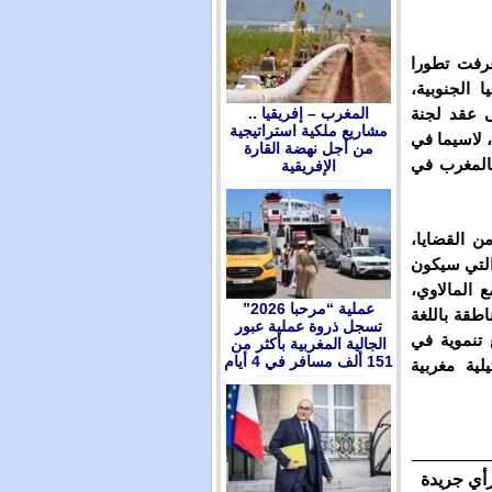
عرفت تطورا
 الجنوبية،
المغرب – إفريقيا ..
ى عقد لجنة
مشاريع ملكية استراتيجية
، لاسيما في
من أجل نهضة القارة
 بالمغرب في
الإفريقية
ن القضايا،
والتي سيكون
ع المالاوي،
عملية “مرحبا 2026”
اطقة باللغة
تسجل ذروة عملية عبور
 تنموية في
الجالية المغربية بأكثر من
151 ألف مسافر في 4 أيام
لية مغربية
رأي جريدة