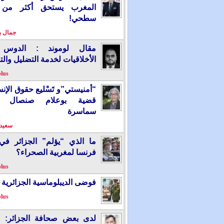
المغرب يستحق أكثر من
سطحي!
جمال 
مقال لوموند : الدوس 
الأخلاقيات لخدمة التضليل والت
plus
“أمنيستي”و تَسْليع حقوق الإ
قضية بوعلام صنصال ت
سماسرة
سعيد 
ما الذي “يؤلم” الجزائر ف
فرنسا لمغربية الصحراء؟
plus
فوضى الديبلوماسية الجزائرية
plus
لدى بعض صحافة الجزائر: “