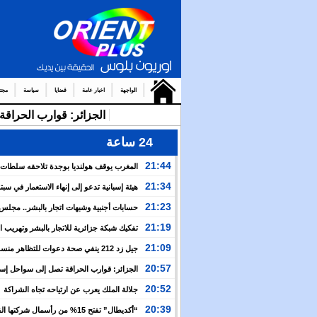
الواجهة
اخبار عامة
قضايا
سياسة
مجت
الجزائر: قوارب الحرا
24 ساعة
21:44
المغرب يوقف هولنديا بوجدة تلاحقه سلطات
أمستردام
21:34
هيئة إسبانية تدعو إلى إنهاء الاستعمار في سبتة
وتعتبر إعادتهما إلى المغرب مسألة وقت
21:23
حسابات أجنبية وشبهات اتجار بالبشر.. مجل
الإنسان يكشف خفايا التعبئة للعبور الجماعي نحو سبتة
21:19
تفكيك شبكة جزائرية للاتجار بالبشر وتهريب 
بين إسبانيا والجزائر
21:09
جيل زد 212 ينفي صحة دعوات للتظاهر منس
ويحذر من منشورات مفبركة
20:57
الجزائر: قوارب الحراقة تصل إلى سواحل إسبان
وسط صمت رسمي وإعلامي
20:52
جلالة الملك يعرب عن ارتياحه تجاه الشراكة
الاستراتيجية بين المغرب والكوت ديفوار
20:39
“أكديطال” تفتح 15% من رأسمال شركتها