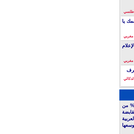
لأطلسي
مك يا
 مغربي
إعلام
 مغربي
خرف
لدكالي
أكديطال” تفتح 15% من
قابضة
ربية
وسعها