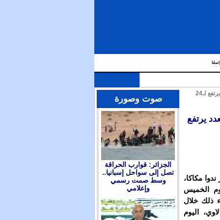
اسلنا
| مالاوي تقرر فتح سفارة بالرباط وقنصلية بالعيون.. والعدد يرتفع لـ24
صوت وصورة
دد يرتفع
الجزائر: قوارب الحراقة
تصل إلى سواحل إسبانيا..
ندوا مكاكا،
وسط صمت رسمي
وإعلامي
يوم الخميس
ء ذلك خلال
اوي، اليوم