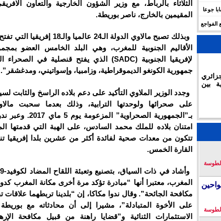
الثلاثاء بالرباط، مع وزير الشؤون الخارجية والتعاون الافريق
 للهجرة في الجزائر.. وفاة 17 شابا جوعا
المقيمين بالخارج، ناصر بوريطة.
 الفواجع
وبذلك تصبح مالاوي الدولة الـ24 عالميا والـ8
الأقاليم الجنوبية للمغرب، وهي البلد الخامس العضو بمجمو
لإفريقيا الجنوبية (SADC) الذي يفتح قنصلية في الصحر
جمهورية الكونغو الديموقراطية، وزامبيا، وإسواتيني، ومدغشقر”.
زائري
ة بين
وجدد الوزير الملاوي التأكيد على دعم بلاده الراسخ والثابت لسي
على صحرائها ولوحدتها الترابية، وذلك بعدما سحبت مالاوي
بـ”الجمهورية الصحراوية” المزعو
امتنان بلاده للملك محمد السادس، على الهبة التي قدمتها الم
تتكون من معدات صحية لفائدة أكثر من عشرين بلدا إفريقيا ت
القارة الخمس.
لطوسة
المغرب، معتبرا أنها “مبادرة تؤكد مرة أخرى مكانة المغرب كدو
احين
مكافحة الجائحة”. وقال ندوا مكاكا، إن “بلدينا تربطهما علاقات تق
على الأخوة المتبادلة”، مشيرا إلى أن محادثاته مع بوريط
لطوسة
الاستثمارات الثنائية و”قضايا راهنة من قبيل مكافحة الإر