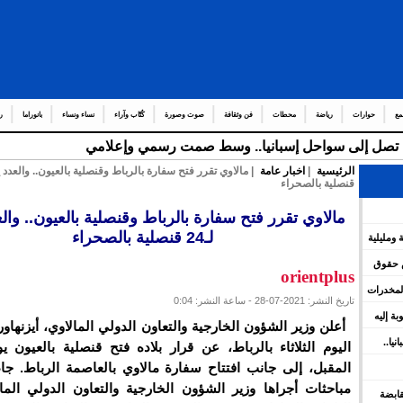
مع
حوارات
رياضة
محطات
فن وثقافة
صوت وصورة
كُتّاب وآراء
نساء ونساء
بانوراما
ر
قة تصل إلى سواحل إسبانيا.. وسط صمت رسمي وإعلامي
الرئيسية
|
اخبار عامة
قنصلية بالصحراء
مالاوي تقرر فتح سفارة بالرباط وقنصلية بالعيون.. والع
لـ24 قنصلية بالصحراء
 ومليلية
س حقوق
orientplus
المخدرات
تاريخ النشر: 2021-07-28 - ساعة النشر: 0:04
وبة إليه
أعلن وزير الشؤون الخارجية والتعاون الدولي المالاوي، أيزنهاور 
يا..
اليوم الثلاثاء بالرباط، عن قرار بلاده فتح قنصلية بالعيون 
المقبل، إلى جانب افتتاح سفارة مالاوي بالعاصمة الرباط. جا
مباحثات أجراها وزير الشؤون الخارجية والتعاون الدولي المال
 القابضة