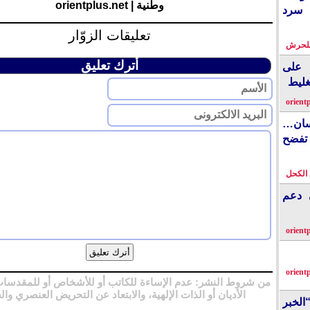
وطنية | orientplus.net
 سرد
تعليقات الزوّار
بلحرش
أترك تعليق
على
غليط
orient
نسان…
فضح
الكحل
ي دعم
orient
orient
من شروط النشر: عدم الإساءة للكاتب أو للأشخاص أو للمقدسات
الأديان أو الذات الإلهية، والابتعاد عن التحريض العنصري وال
الخبر