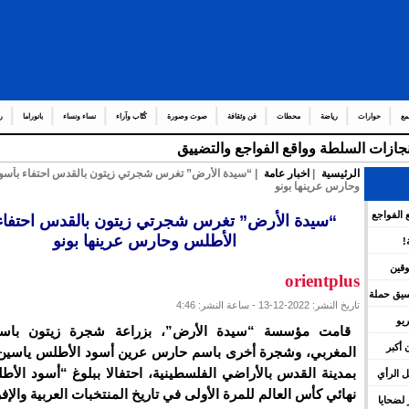
مع
حوارات
رياضة
محطات
فن وثقافة
صوت وصورة
كُتّاب وآراء
نساء ونساء
بانوراما
ر
إنجازات السلطة وواقع الفواجع والتضييق
الرئيسية
|
اخبار عامة
| “سيدة الأرض” تغرس شجرتي زيتون بالقدس احتفاء بأسو
وحارس عرينها بونو
 الفواجع
“سيدة الأرض” تغرس شجرتي زيتون بالقدس احتفاء
الأطلس وحارس عرينها بونو
!
وقين
orientplus
نسيق حملة
تاريخ النشر: 2022-12-13 - ساعة النشر: 4:46
يو
قامت مؤسسة “سيدة الأرض”، بزراعة شجرة زيتون باسم
 أكبر
المغربي، وشجرة أخرى باسم حارس عرين أسود الأطلس ياسين 
بمدينة القدس بالأراضي الفلسطينية، احتفالا ببلوغ “أسود ال
 الرأي
نهائي كأس العالم للمرة الأولى في تاريخ المنتخبات العربية والإفر
لضحايا