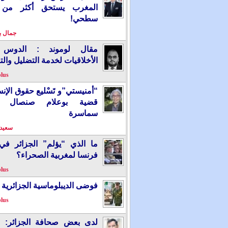
المغرب يستحق أكثر من
سطحي!
جمال 
مقال لوموند : الدوس 
الأخلاقيات لخدمة التضليل والت
plus
“أمنيستي”و تَسْليع حقوق الإ
قضية بوعلام صنصال ت
سماسرة
سعيد 
ما الذي “يؤلم” الجزائر ف
فرنسا لمغربية الصحراء؟
plus
فوضى الديبلوماسية الجزائرية
plus
لدى بعض صحافة الجزائر: “