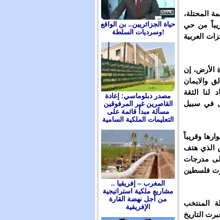
ة المحتلة،
حياة الجزائريين.. بن الواقع
يباً من حي
وسرديات السلطة!
زات العربية
 الأرض، إن
ق والايمان
 لنا الثقة
مصدر دبلوماسي: إعادة
ال في سبيل
القاصرين غير المرفوقين
مسألة مبدأ قائمة على
التعليمات الملكية السامية
ها وقريباً
ض الذي هتف
على مدرجات
ضرت فلسطين
المغرب – إفريقيا ..
مشاريع ملكية استراتيجية
من أجل نهضة القارة
ة المنتخب
الإفريقية
برت التاريخ