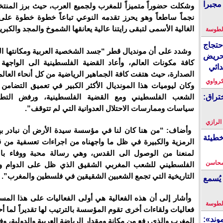
مجبرا
وشكلت حضوراً متميزاً للمغرب ولجميع العرب، حيث برز المنت
نجماً ساطعاً وهو يحرز تقدمه النوعي تباعاً خطوة خطوة عل
الغالية الأسمى لتبقى رايتنا عالية يعانقها الشموخ والمجد والكبريا
لطوسة
احتجاج
وشدد على أن مونديال قطر “جسد الشخصية العربية ومكانتها ال
حريض
كافة مكونات العالم، وأعاد القضية الفلسطينية الى الواجهة
دائي
الصدارة، حيث هتفت كافة الجماهير الرياضية من كل أنحاء العال
كرواوي
وكان ليوميات هذا المونديال الأكثر الكبير في تعميق التضامن 
الشعب الفلسطيني ومع القضية الفلسطينية، ورفض التط
تراق:
سياسات وممارسات الاحتلال العدوانية التي لم تتوقف”.
 الرازي
وأضاف: “من هنا كان لنا في مؤسسة سيدة الأرض أن نبادر بهذ
خطيئة
الرمزية والكبيرة في ظل ما واجهناه من اجراءات تعسفية من قب
لمنعنا من الوصول الى القدس، وهي رسالة محبة ووفاء ب
محاسن
الفلسطيني للشعب المغربي الشقيق الذي ظل على الدوام وفي
التاريخية التي تجمع الشعبين الشقيقين في فلسطين والمغرب”.
يُسمع
وأشار إلى أن هذه الفعالية هي أولى الفعاليات على هذا المس
لطوسة
فعاليات ولقاءات أخرى تقوم المؤسسة بالترتيب لها تقديراً لما 
ند»:
المغرب والذي رفع من مكانة ومقدار الرياضة العربية والدولية، وف