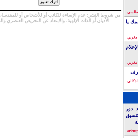
لأطلسي
من شروط النشر: عدم الإساءة للكاتب أو للأشخاص أو للمقدسات
الأديان أو الذات الإلهية، والابتعاد عن التحريض العنصري وال
مك يا
 مغربي
إعلام
 مغربي
خرف
لدكالي
د دور
تنسيق
ة
orient