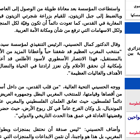
شعبوي
واستطاعت المؤسسة بعد معاناة طويلة من الوصول إلى العاصم
ديال 2030 وتؤكد تمسكها
وبالضبط إلى جبل الزيتون، للقيام بزراعة شجرتي الزيتون قر
المغاربة في القدس، كما تعودت دائماً أن تكون وفيّة لكل المنج
ولكل الاسهامات التي ترفع من شأن ومكانة الأمة العربية.
وقال الدكتور كمال الحسيني، الرئيس التنفيذي لمؤسسة سيدة
زائري
“منتخب المغرب العظيم قد شغفنا حباً وأعطانا المزيد من الأل
ة بين
بالمستقبل، فهذا الانتصار الأسطوري لأسود الأطلس قد أعاد
بإمكانية أن نحقق الأحلام وأن نعزز ارادتنا في الحياة والنض
الأهداف والغاليات العظيمة”.
ووجه الحسيني التحية العالية، “من قلب القدس، من داخل أسوار
من أقصاها وقيامتها، للمنتخب المغربي البطل وجمهوره العري
دائماً لفلسطين، حيث تعانق العلمان الفلسطيني والمغربي 
لطوسة
المونديال، بل وكان الفرح عاماً في كل ربوع الأرض، حيث ح
وقضيتها العادلة في عمق هذا الحدث التاريخي والدولي”.
احين
وأضاف الحسيني: “ليس صدفة أن نحتفل بمنجزات وبطول
لطوسة
المغربي، بل هذا هو واجبنا، أن نثمن الابداعات والمنجزات التي ع