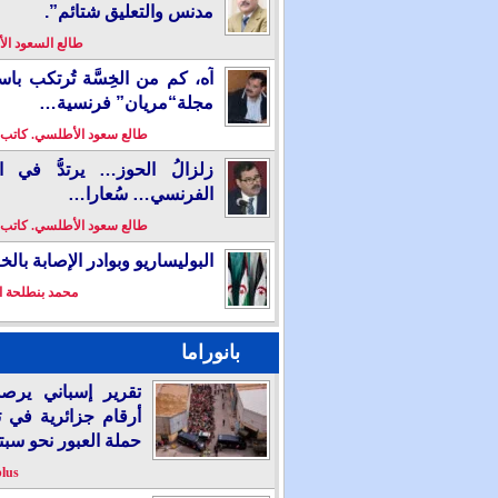
مدنس والتعليق شتائم”.
طالع السعود ا
آه، كم من الخِسَّة تُرتكب باس
مجلة“مريان” فرنسية…
طالع سعود الأطلسي. كاتب
زلزالُ الحوز… يرتدُّ في ال
الفرنسي… سُعارا…
طالع سعود الأطلسي. كاتب
البوليساريو وبوادر الإصابة بال
محمد بنطلحة ا
بانوراما
تقرير إسباني يرص
أرقام جزائرية في 
حملة العبور نحو سبت
plus