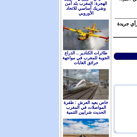
الهجرة: المغرب بلد آمن
وشريك أساسي للاتحاد
الأوروبي
رأي جريدة
طائرات الكنادير .. الذراع
الجوية للمغرب في مواجهة
حرائق الغابات
ﺧﺎﺹ ﺑﻌﻴﺪ ﺍﻟﻌﺮﺵ : ﻃﻔﺮﺓ
ﺍﻟﻤﻮﺍﺻﻼﺕ ﻓﻲ ﺍﻟﻤﻐﺮﺏ
ﺍﻟﺤﺪﻳﺚ ﺷﺮﺍﻳﻴﻦ ﺍﻟﺘﻨﻤﻴﺔ