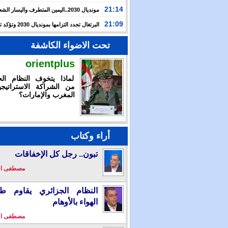
حرب غزة بأحداث سبتة
21:14
مونديال 2030..اليمين المتطرف واليسار ال
يوظفان الهجرة لاستهداف المغرب
21:09
البرتغال تجدد التزامها بمون
بالشراكة مع المغرب وإسبانيا
تحت الاضواء الكاشفة
orientplus
لماذا يتخوف النظام الج
من الشراكة الاستراتيجي
المغرب والإمارات؟
أراء وكتاب
تبون.. رجل كل الإخفاقات
مصطفى ا
النظام الجزائري يقاوم طو
الهواء بالأوهام
مصطفى ا