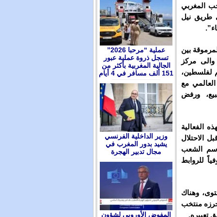
خب المغربي
ى طريق نيل
ء”.
مرموقة بين
عملية “مرحبا 2026”
تسجل ذروة عملية عبور
 والى مركز
الجالية المغربية بأكثر من
م لفلسطين،
151 ألف مسافر في 4 أيام
العالمي مع
بيع، ورفض
ه الفعالية
وزير الداخلية الفرنسي
ل الاحتلال
يشيد بدور المغرب في
اسم الشعب
مجال تدبير الهجرة
اً للروابط
توى، وهناك
أحرزه منتخب
المفوض الأوروبي لشؤون
ق تعبيره.