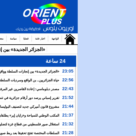
الواجهة
اخبار عامة
قضايا
سياسة
مجت
«الجزائر الجديدة» بين 
24 ساعة
23:05
«الجزائر الجديدة» بين إنجازات السلطة وواقع
والتضييق
22:56
حياة الجزائريين.. بن الواقع وسرديات السلطة
22:43
مصدر دبلوماسي: إعادة القاصرين غير المرف
مسألة مبدأ قائمة على التعليمات الملكية السامية
21:52
تقرير إسباني يرصد دور أرقام جزائرية في ت
العبور نحو سبتة
21:44
مشروع قانون أميركي جديد لتصنيف البوليسار
منظمة إرهابية
21:37
المكتب الوطني للسياحة و«رايان إير» يطلقان
برنامج جوي شتوي نحو المغرب
21:32
استغلال صور فلسطيني من قطاع غزة لتضليل
العام بشأن أحداث سبتة
21:28
السلطات المختصة تفتح تحقيقا بعد ربط صور 