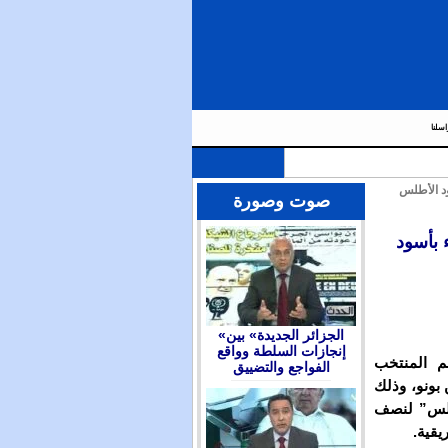
اسلنا
د الأطلس
صوت وصورة
 بأسود
«الجزائر الجديدة» بين
إنجازات السلطة وواقع
 المنتخب
الفواجع والتضييق
بونو، وذلك
أطلس” لنصف
يقية.