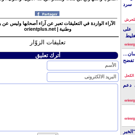
 سرد
بلحرش
الآراء الواردة في التعليقات تعبر عن آراء أصحابها وليس عن 
وطنية | orientplus.net
على
غليط
تعليقات الزوّار
orient
نسان…
أترك تعليق
فضح
الكحل
ي دعم
orient
orient
الخبر