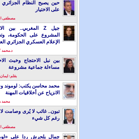
حين يصبح النظام الجزائري 
على الاختيار
مصطفى ا
جيل Z المغربي.. بين ال
المشروع على الحكومة، وت
الإعلام العسكري الجزائري الع
د.محمد 
بين نبل الاحتجاج وخبث الاخ
مساءلة جماعية مشروعة
بقلم: ايمان
محمد محاسن يكتب: لوموند و
الانزياح عن أخلاقيات المهنة
محمد 
تبون.. غائب لا يُرى وصامت لا 
رغم كل شيء
مصطفى ا
جمال بلحرش ردا على «لومو