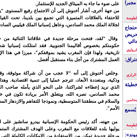
مجبرا
على ضوء ما جاء به الميثاق الجديد للإستثمار.
من جهة أخرى، أشار أخنوش إلى أن الاجتماع رفيع المستوى 
للاحتفاء بالعلاقات المتميزة التي تجمع بين بلدينا، تحت القي
لطوسة
لجلالة الملك محمد السادس، وعاهل إسبانيا الملك فيليبي السا
احتجاج
حريض
وقال “لقد، فتحت مرحلة جديدة في علاقاتنا الثنائية من 
دائي
حكومتكم بخصوص أقاليمنا الجنوبية. فقد امتلكت إسبانيا شج
كرواوي
تاريخية، ولهذا فإن المغرب يشيد بموقفكم”، مبرزا في هذا ال
العمل المشترك من أجل بناء مستقبل أفضل.
تراق:
وخلص أخنوش إلى أنه “لا عجب من أن شراكة موثوقة، وقوي
 الرازي
وذكية، ومتعددة الأبعاد، تترجم عمليا إلى تنمية اقتصادية. وهذ
خطيئة
الذي نريد إعطاءه لشراكتنا، على النحو الذي يأمله صاحب الج
محمد السادس، نصره الله، ويتعلق الأمر بريادة تكون في خد
محاسن
والسلام في منطقتنا المتوسطية، ونموذجا للتفاهم والازدهار ال
الأمم”.
يُسمع
من جهته، أكد رئيس الحكومة الإسبانية بيدرو سانشيز على ال
لطوسة
يوليها بلده للعلاقات مع المغرب وعلى الهدف المشترك المت
ند»:
مرحلة جديدة تمكن من الاستفادة من الإمكانات الكاملة التي 