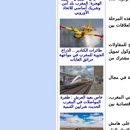
الهجرة: المغرب بلد آمن
وشريك أساسي للاتحاد
الأوروبي
ذه المرحلة
 أن العلاقات بين
 للمقاولات
طائرات الكنادير .. الذراع
توكول تمويل
الجوية للمغرب في مواجهة
تمام مشترك من
حرائق الغابات
حة في مجال
في المغرب،
ﺧﺎﺹ ﺑﻌﻴﺪ ﺍﻟﻌﺮﺵ : ﻃﻔﺮﺓ
ﺍﻟﻤﻮﺍﺻﻼﺕ ﻓﻲ ﺍﻟﻤﻐﺮﺏ
قتصادية بين
ﺍﻟﺤﺪﻳﺚ ﺷﺮﺍﻳﻴﻦ ﺍﻟﺘﻨﻤﻴﺔ
م على هامش
الاتحاد العام