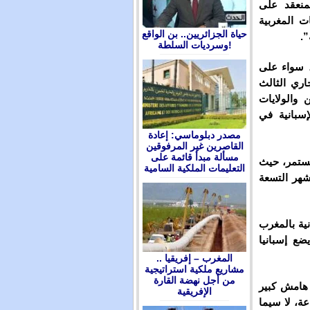
لمنعقد على
ت المغربية
حياة الجزائريين.. بن الواقع
”.
وسرديات السلطة!
، سواء على
اري الثالث
 والولايات
إسبانية في
مصدر دبلوماسي: إعادة
القاصرين غير المرفوقين
مسألة مبدأ قائمة على
مستمر، حيث
التعليمات الملكية السامية
ورو في سنة 2021. وخلال الأشهر التسعة
ية بالمغرب
ضع إسبانيا
المغرب – إفريقيا ..
مشاريع ملكية استراتيجية
من أجل نهضة القارة
 هامش كبير
الإفريقية
عة، لا سيما