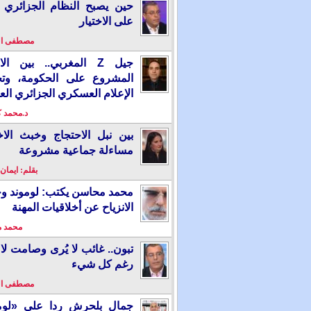
حين يصبح النظام الجزائري 
على الاختيار
مصطفى ا
جيل Z المغربي.. بين ال
المشروع على الحكومة، وت
الإعلام العسكري الجزائري الع
د.محمد 
بين نبل الاحتجاج وخبث الاخ
مساءلة جماعية مشروعة
بقلم: ايمان
محمد محاسن يكتب: لوموند و
الانزياح عن أخلاقيات المهنة
محمد 
تبون.. غائب لا يُرى وصامت لا 
رغم كل شيء
مصطفى ا
جمال بلحرش ردا على «لومو