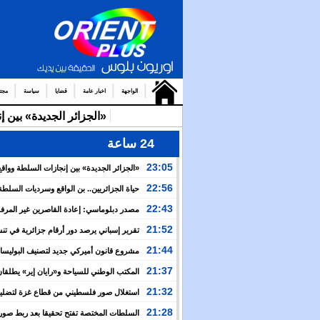
الواجهة
اخبار عامة
قضايا
سياسة
مجت
«الجزائر الجديدة» بين 
24 ساعة
23:05
«الجزائر الجديدة» بين إنجازات السلطة وواقع
والتضييق
22:56
حياة الجزائريين.. بن الواقع وسرديات السلطة
22:43
مصدر دبلوماسي: إعادة القاصرين غير المرف
مسألة مبدأ قائمة على التعليمات الملكية السامية
21:52
تقرير إسباني يرصد دور أرقام جزائرية في ت
العبور نحو سبتة
21:44
مشروع قانون أميركي جديد لتصنيف البوليسار
منظمة إرهابية
21:37
المكتب الوطني للسياحة و«رايان إير» يطلقان
برنامج جوي شتوي نحو المغرب
21:32
استغلال صور فلسطيني من قطاع غزة لتضليل
العام بشأن أحداث سبتة
21:28
السلطات المختصة تفتح تحقيقا بعد ربط صور 