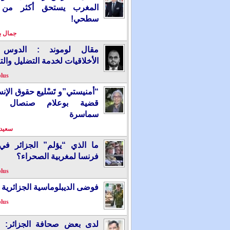
المغرب يستحق أكثر من
سطحي!
جمال 
مقال لوموند : الدوس 
الأخلاقيات لخدمة التضليل والت
plus
“أمنيستي”و تَسْليع حقوق الإ
قضية بوعلام صنصال ت
سماسرة
سعيد 
ما الذي “يؤلم” الجزائر ف
فرنسا لمغربية الصحراء؟
plus
فوضى الديبلوماسية الجزائرية
plus
لدى بعض صحافة الجزائر: “