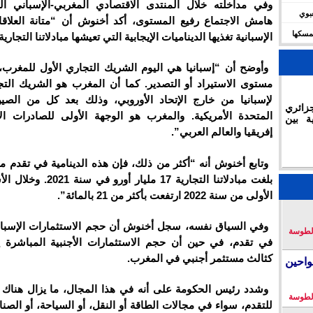
وفي مداخلته خلال المنتدى الاقتصادي المغربي-الإسباني ا
شعبوي
هامش الاجتماع رفيع المستوى، أكد أخنوش أن “متانة العلاقا
ديال 2030 وتؤكد تمسكها
الإسبانية تغذيها الديناميات الإيجابية التي تعيشها مبادلاتنا التجارية
وأوضح أن “إسبانيا هي اليوم الشريك التجاري الأول للمغرب
مستوى الاستيراد أو التصدير. كما أن المغرب هو الشريك التج
لإسبانيا من خارج الإتحاد الأوروبي، وذلك بعد كل من الصين
زائري
المتحدة الأمريكية. والمغرب هو الوجهة الأولى للصادرات ال
ة بين
إفريقيا والعالم العربي”.
وتابع أخنوش أنه “أكثر من ذلك، فإن هذه الدينامية في تقدم 
بلغت مبادلاتنا التجارية 17 مليار أ
الأولى من سنة 2022 ارتفعت بأكثر من 21 بالمائة”.
وفي السياق نفسه، سجل أخنوش أن حجم الاستثمارات الإسبان
لطوسة
في تقدم، في حين أن حجم الاستثمارات الأجنبية المباشرة ي
كثالث مستثمر أجنبي في المغرب.
احين
وشدد رئيس الحكومة على أنه في هذا المجال، ما يزال هناك
لطوسة
للتقدم، سواء في مجالات الطاقة أو النقل، أو السياحة، أو الصنا