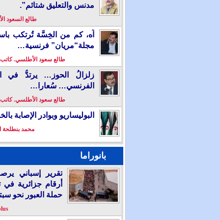
مدنس والتعليق شتائم”.
طالع السعود ا
آه، كم من الخِسَّة تُرتكب باس
مجلة“مريان” فرنسية…
طالع سعود الأطلسي. كاتب
زلزالُ الحوز… يرتدُّ في ال
الفرنسي… سُعارا…
طالع سعود الأطلسي. كاتب
البوليساريو وبوادر الإصابة بال
محمد بنطلحة ا
بانوراما
تقرير إسباني يرص
أرقام جزائرية في 
حملة العبور نحو سبت
plus