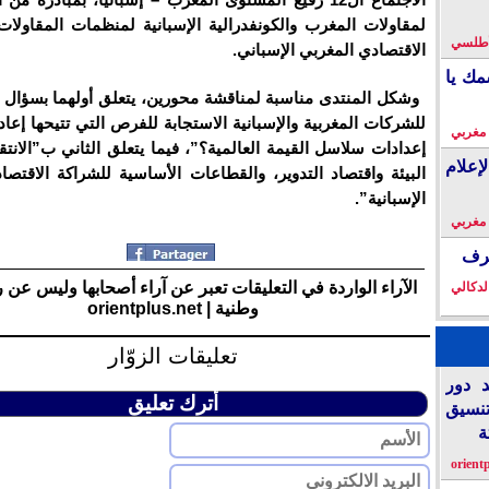
لمقاولات المغرب والكونفدرالية الإسبانية لمنظمات المقاولا
لأطلسي
الاقتصادي المغربي الإسباني.
مك يا
وشكل المنتدى مناسبة لمناقشة محورين، يتعلق أولهما بسؤال
للشركات المغربية والإسبانية الاستجابة للفرص التي تتيحها إعا
 مغربي
إعدادات سلاسل القيمة العالمية؟”، فيما يتعلق الثاني ب”الانت
إعلام
البيئة واقتصاد التدوير، والقطاعات الأساسية للشراكة الاقتصاد
الإسبانية”.
 مغربي
خرف
الآراء الواردة في التعليقات تعبر عن آراء أصحابها وليس عن 
لدكالي
وطنية | orientplus.net
تعليقات الزوّار
د دور
أترك تعليق
تنسيق
ة
orient