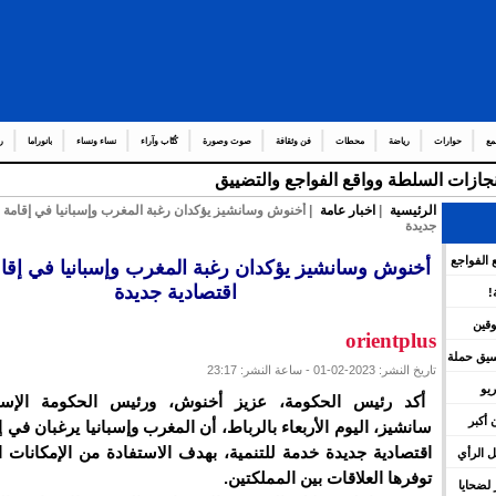
مع
حوارات
رياضة
محطات
فن وثقافة
صوت وصورة
كُتّاب وآراء
نساء ونساء
بانوراما
ر
إنجازات السلطة وواقع الفواجع والتضييق
الرئيسية
|
اخبار عامة
| أخنوش وسانشيز يؤكدان رغبة المغرب وإسبانيا في إقامة 
جديدة
 الفواجع
أخنوش وسانشيز يؤكدان رغبة المغرب وإسبانيا في إقا
اقتصادية جديدة
!
وقين
orientplus
نسيق حملة
تاريخ النشر: 2023-02-01 - ساعة النشر: 23:17
يو
أكد رئيس الحكومة، عزيز أخنوش، ورئيس الحكومة الإسبان
 أكبر
سانشيز، اليوم الأربعاء بالرباط، أن المغرب وإسبانيا يرغبان في 
اقتصادية جديدة خدمة للتنمية، بهدف الاستفادة من الإمكانات ا
 الرأي
توفرها العلاقات بين المملكتين.
لضحايا