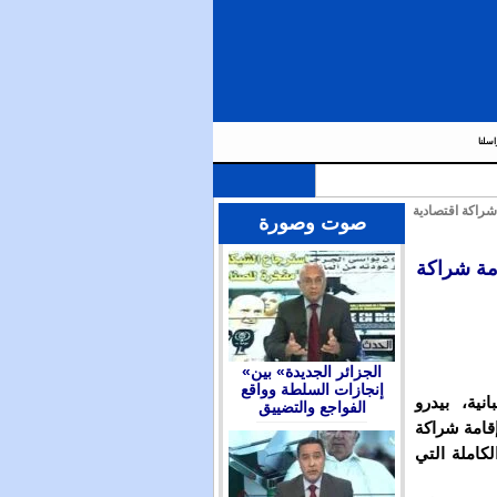
اسلنا
شراكة اقتصادية
صوت وصورة
مة شراكة
«الجزائر الجديدة» بين
إنجازات السلطة وواقع
ية، بيدرو
الفواجع والتضييق
إقامة شراكة
لكاملة التي