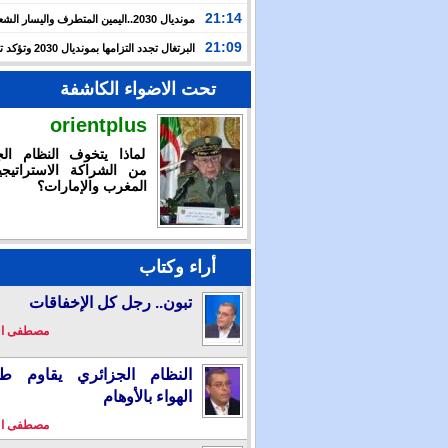
حرب غزة بأحداث سبتة
21:14
مونديال 2030..اليمين المتطرف واليسار ال
يوظفان الهجرة لاستهداف المغرب
21:09
البرتغال تجدد التزامها بمون
بالشراكة مع المغرب وإسبانيا
تحت الاضواء الكاشفة
orientplus
لماذا يتخوف النظام الج
من الشراكة الاستراتيجي
المغرب والإمارات؟
أراء وكتاب
تبون.. رجل كل الإخفاقات
مصطفى ا
النظام الجزائري يقاوم طو
الهواء بالأوهام
مصطفى ا