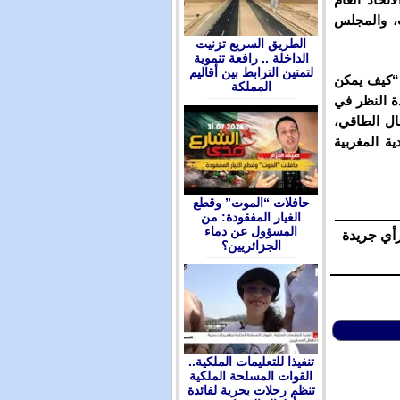
ت، والمجلس
الطريق السريع تزنيت
الداخلة .. رافعة تنموية
لتمتين الترابط بين أقاليم
 “كيف يمكن
المملكة
دة النظر في
قال الطاقي،
ية المغربية
حافلات “الموت” وقطع
الغيار المفقودة: من
المسؤول عن دماء
رأي جريدة
الجزائريين؟
تنفيذا للتعليمات الملكية..
القوات المسلحة الملكية
تنظم رحلات بحرية لفائدة