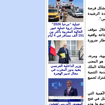
“يشكل فرصة
ادة الرشيدة
دس”.
عملية “مرحبا 2026”
تسجل ذروة عملية عبور
خلال موقف
الجالية المغربية بأكثر من
اعة واقعية
151 ألف مسافر في 4 أيام
إطار ضرورة
ة، ومرنة،
ا هو المعنى
وزير الداخلية الفرنسي
لالة الملك
يشيد بدور المغرب في
مة التنمية
مجال تدبير الهجرة
مشترك لجميع
أهمية التي
مثل في فتح
المفوض الأوروبي لشؤون
توفرها هذه