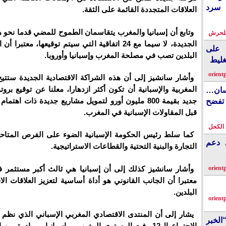
 سرد
العلاقات المتجددة القائمة على الثقة.
وتابع أن إسبانيا والمغرب يتقاسمان الطموح للمضي قدما نحو ه
بلحرش
الجديدة، لا سيما مع 24 اتفاقية التي سيتم توقيعها، معتبرا
على
البلدين تصب في مصلحة المغرب وإسبانيا وأوروبا.
غليط
orient
وأشار سانشيز إلى أن هذه الشراكة الاقتصادية الجديدة ستتيح
المغربية والإسبانية أن تكون أكثر ازدهارا، معلنا عن توقيع برو
نسان…
جديد بقيمة 800 مليون أورو لتمويل مشاريع جديدة ذات اه
فضح
قبل المقاولات الإسبانية في المغرب.
الكحل
كما سلط رئيس الحكومة الإسبانية الضوء على الفرص المتا
ي دعم
التجارة والبنية التحتية والقطاعات الاستراتيجية.
وأشار سانشيز كذلك إلى أن إسبانيا هي ثالث أكبر مستثمر 
orient
معتبرا أن الجانب القانوني هو أداة أساسية لتعزيز العلاقات الا
البلدين.
orient
يشار إلى أن المنتدى الاقتصادي المغربي الإسباني الذي نظ
الخبر
الاجتماع ال12 رفيع المستوى المغرب – إسبانيا، بمبادرة من 