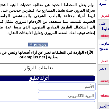
 سرد
ولم يغفل المخطط الجديد عن معالجة تحديات البنية التحتي
بحركة المرور، حيث تشمل المشاريع بناء قنطرتين جديدتين على و
لربط أحياء مختلفة بالملعب الشرفي والمستشفى الجامعي
بلحرش
الجنوبية للمدينة، مما سيخفف من الازدحام المروري بشكل كبير
على
إلى استكمال الطريق المداري الجنوبي، الذي يربط عدة طر
غليط
إضافة نوعية لفك الضغط المروري وتقليل الانبعاثات الضارة.
orient
نسان…
فضح
الآراء الواردة في التعليقات تعبر عن آراء أصحابها وليس عن 
وطنية | orientplus.net
الكحل
تعليقات الزوّار
ي دعم
أترك تعليق
orient
orient
الخبر