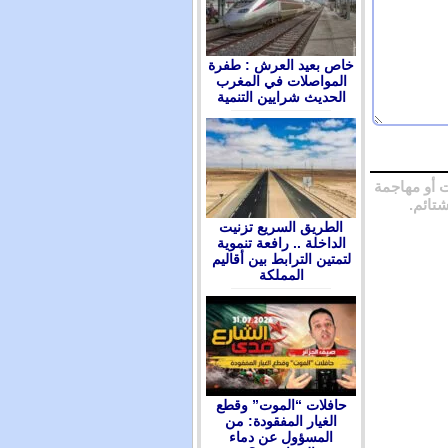
ﺧﺎﺹ ﺑﻌﻴﺪ ﺍﻟﻌﺮﺵ : ﻃﻔﺮﺓ
ﺍﻟﻤﻮﺍﺻﻼﺕ ﻓﻲ ﺍﻟﻤﻐﺮﺏ
ﺍﻟﺤﺪﻳﺚ ﺷﺮﺍﻳﻴﻦ ﺍﻟﺘﻨﻤﻴﺔ
 أو مهاجمة
شتائم.
الطريق السريع تزنيت
الداخلة .. رافعة تنموية
لتمتين الترابط بين أقاليم
المملكة
حافلات “الموت” وقطع
الغيار المفقودة: من
المسؤول عن دماء