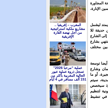
ة إلى الساحة المجاورة
ن الإنارة،
يمتد ليشمل
المغرب – إفريقيا ..
مشاريع ملكية استراتيجية
حديقة للا
من أجل نهضة القارة
إلى الشارع
الإفريقية
نتهي بشارع
 بين مختلف
أيضا توسعة
عملية “مرحبا 2026”
مان وشارع
تسجل ذروة عملية عبور
يرة، أو ما
الجالية المغربية بأكثر من
151 ألف مسافر في 4 أيام
دينة، سيتم
 إذ سيخصص
نية لتنظيم
 في تنشيط