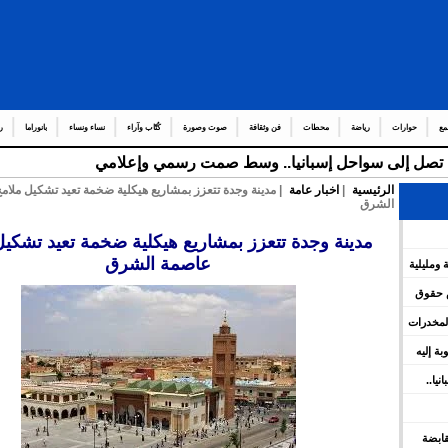
مع
حوارات
رياضة
محطات
فن وثقافة
صوت وصورة
كُتّاب وآراء
نساء ونساء
بانوراما
ر
قة تصل إلى سواحل إسبانيا.. وسط صمت رسمي وإعلامي
الرئيسية
|
اخبار عامة
| مدينة وجدة تتعزز بمشاريع هيكلية ضخمة تعيد تشكيل ملام
الشرق
مدينة وجدة تتعزز بمشاريع هيكلية ضخمة تعيد تشكيل
عاصمة الشرق
 ومليلية
س حقوق
المخدرات
وبة إليه
يا..
 القابضة