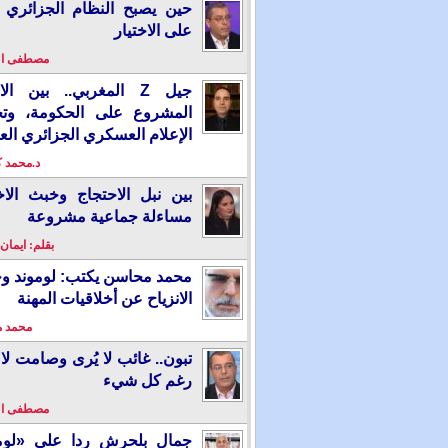
حين يصبح النظام الجزائري 
على الاختيار
مصطفى ا
جيل Z المغربي.. بين ال
المشروع على الحكومة، وت
الإعلام العسكري الجزائري الع
د.محمد 
بين نبل الاحتجاج وخبث الاخ
مساءلة جماعية مشروعة
بقلم: ايمان
محمد محاسن يكتب: لوموند و
الانزياح عن أخلاقيات المهنة
محمد 
تبون.. غائب لا يُرى وصامت لا 
رغم كل شيء
مصطفى ا
جمال بلحرش ردا على «لومو