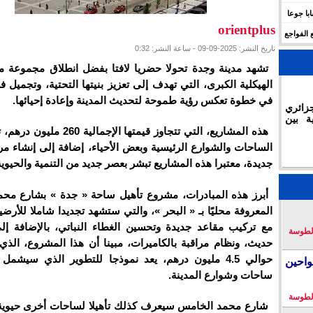
 للهجرة في الجزائر.. وفاة 17 شابا جوعا
orientplus
 الفواجع
تاريخ النشر: 2025-09-09 - ساعة النشر: 0:32
تشهد مدينة وجدة تحولا حضريا لافتا بفضل انطلاق مجموعة م
الهيكلية الكبرى، التي تهدف إلى تعزيز بنيتها التحتية، وتجميل فض
في خطوة تعكس رؤية طموحة لتحديث المدينة وإعادة إحيائها.
زائري
ة بين
هذه المشاريع، التي تتجاوز قيمتها الإجم
الساحات والشوارع الرئيسية وبعض الأحياء، إضافة إلى إنشاء مر
جديدة، معتبرا هذه المشاريع تبشر بعصر جديد من التنمية والحيوية
أبرز هذه المبادرات، مشروع تأهيل ساحة « جدة » بشارع مح
المعروفة محليًا بـ « البحر »، والتي ستشهد تجديدا شاملا للأرضيا
مع تركيب مقاعد جديدة وتحسين الغطاء النباتي، بالإضافة إ
لطوسة
حديث، ونظام مراقبة بالكاميرات، مبينا أن هذا المشروع، الذي 
حوالي 4.5 مليون درهم، يعد نموذجا للتطوير الذي سيشمل
احين
ساحات وشوارع المدينة.
لطوسة
شارع محمد الخامس سيعرف كذلك تأهيلا لساحات أخرى حيوية