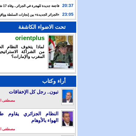
الدولية لـ”العربية للاستثمار” لتسريع توسعها في السعودية
20:37
فاجعة جديدة
وعطشا بعد أسبوعين من التيه قرب سواحل إسبانيا
23:05
«الجزائر الجديدة» بين إنجازات السلطة وواقع
والتضييق
تحت الاضواء الكاشفة
orientplus
لماذا يتخوف النظام الج
من الشراكة الاستراتيجي
المغرب والإمارات؟
أراء وكتاب
تبون.. رجل كل الإخفاقات
مصطفى ا
النظام الجزائري يقاوم طو
الهواء بالأوهام
مصطفى ا