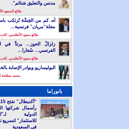
مدنس والتعليق شتائم”.
طالع السعود ا
آه، كم من الخِسَّة تُرتكب باس
مجلة“مريان” فرنسية…
طالع سعود الأطلسي. كاتب
زلزالُ الحوز… يرتدُّ في ال
الفرنسي… سُعارا…
طالع سعود الأطلسي. كاتب
البوليساريو وبوادر الإصابة بال
محمد بنطلحة ا
بانوراما
“
رأسمال شركتها ال
الدولية لـ”الع
للاستثمار” لتسريع ت
في السعودية