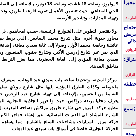
مجبرا
9 يوليوز، وساحة 16 غشت، وساحة 18 نونبر، بالإضاف
للحي الصناعي، حيث تتضمن الأعمال تقوية قارعة الطريق، وتحسي
وتهيئة المدارات، وتشجير الأرصفة.
لطوسة
احتجاج
ولا يقتصر التطوير على الشوارع الرئيسية، حسب امجاهدي، بل 
حريض
محاور حيوية أخرى مثل شارع محمد السادس، الذي يربط بين 
دائي
عائشة وجامعة محمد الأول، وصولا إلى غابة سيدي معافة، إضافة 
كرواوي
الذي يمر عبر شارع إدريس الأكبر، وشارع يعقوب المنصور، وي
تراق:
سيدي معافة المؤدي إلى الغابة الحضرية، مما يعزز الترابط
مناطق المدينة.
 الرازي
مركز المدينة، وتحديدا ساحة باب سيدي عبد الوهاب، سيعرف 
خطيئة
ملحوظة، وكذلك الطرق المؤدية إليها مثل شارع مولاي سلي
الضابط بن الحسين، بإلإضافة إلى تهيئة شارع عبد الرحمن حج
محاسن
يعرف محليا بزنقة مراكش، حيث ولتعزيز الجاذبية التجارية للم
تنظيم حركة المرور في شارع طريق مراكش وساحة المغرب،
يُسمع
الشارع للمشاة في الفترات المسائية، عبر إنشاء حواجز الكترو
حركة مرور السيارات وشاحنات السلع بالشارع، مما يساهم
لطوسة
الحركة التجارية، خاصة في أسواق باب سيدي عبد الوهاب.
ند»: