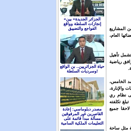
«الجزائر الجديدة» بين
إنجازات السلطة وواقع
ن المشاريع
الفواجع والتضييق
ائها العام،
الية 260 مليون درهم، تشمل تأهيل
افق رياضية
حياة الجزائريين.. بن الواقع
.
وسرديات السلطة!
مد الخامس،
ت والإنارة،
لى نظام ري
تبلغ تكلفته
 لاحقا جميع
مصدر دبلوماسي: إعادة
القاصرين غير المرفوقين
مسألة مبدأ قائمة على
التعليمات الملكية السامية
 مثل ساحة