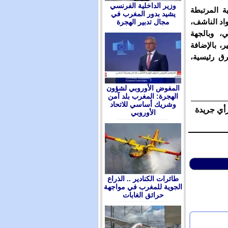
وزير الداخلية الفرنسي
ة المرتبطة
يشيد بدور المغرب في
اد الناشف،
مجال تدبير الهجرة
، وبالجهة
، بالإضافة
ق رئيسية،
المفوض الأوروبي لشؤون
الهجرة: المغرب بلد آمن
وشريك أساسي للاتحاد
رأي جريدة
الأوروبي
طائرات الكنادير .. الذراع
الجوية للمغرب في مواجهة
حرائق الغابات