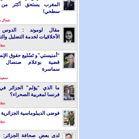
المغرب يستحق أكثر من
سطحي!
جمال 
مقال لوموند : الدوس 
الأخلاقيات لخدمة التضليل والت
plus
“أمنيستي”و تَسْليع حقوق الإ
قضية بوعلام صنصال ت
سماسرة
سعيد 
ما الذي “يؤلم” الجزائر ف
فرنسا لمغربية الصحراء؟
plus
فوضى الديبلوماسية الجزائرية
plus
لدى بعض صحافة الجزائر: “