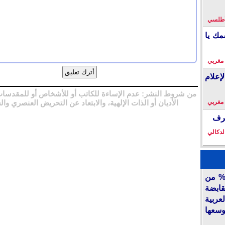
لأطلسي
مك يا
 مغربي
إعلام
من شروط النشر: عدم الإساءة للكاتب أو للأشخاص أو للمقدسات
 مغربي
الأديان أو الذات الإلهية، والابتعاد عن التحريض العنصري وال
خرف
لدكالي
أكديطال” تفتح 15% من
قابضة
ربية
وسعها