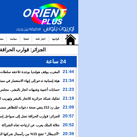
الواجهة
اخبار عامة
قضايا
سياسة
مجت
الجزائر: قوارب الحرا
24 ساعة
21:44
المغرب يوقف هولنديا بوجدة تلاحقه سلطات
أمستردام
21:34
هيئة إسبانية تدعو إلى إنهاء الاستعمار في سبتة
وتعتبر إعادتهما إلى المغرب مسألة وقت
21:23
حسابات أجنبية وشبهات اتجار بالبشر.. مجل
الإنسان يكشف خفايا التعبئة للعبور الجماعي نحو سبتة
21:19
تفكيك شبكة جزائرية للاتجار بالبشر وتهريب 
بين إسبانيا والجزائر
21:09
جيل زد 212 ينفي صحة دعوات للتظاهر منس
ويحذر من منشورات مفبركة
20:57
الجزائر: قوارب الحراقة تصل إلى سواحل إسبان
وسط صمت رسمي وإعلامي
20:52
جلالة الملك يعرب عن ارتياحه تجاه الشراكة
الاستراتيجية بين المغرب والكوت ديفوار
20:39
“أكديطال” تفتح 15% من رأسمال شركتها