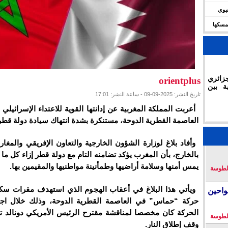
شعبوي
ديال 2030 وتؤكد تمسكها
زائري
orientplus
ة بين
تاريخ النشر: 2025-09-09 - ساعة النشر: 17:01
أعربت المملكة المغربية عن إدانتها القوية للاعتداء الإسرائيلي
العاصمة القطرية الدوحة، مستنكرة بشدة انتهاك سيادة دولة قطر
وأفاد بلاغ لوزارة الشؤون الخارجية والتعاون الإفريقي والمغار
بالخارج، بأن المغرب يؤكد تضامنه التام مع دولة قطر إزاء كل ما
يمس أمنها وسلامة أراضيها وطمأنينة مواطنيها والمقيمين بها.
لطوسة
ويأتي هذا البلاغ في أعقاب الهجوم الذي استهدف مقرات سكن
احين
حركة “حماس” في العاصمة القطرية الدوحة، وذلك خلال اجتم
الحركة كان مخصصا لمناقشة مقترح الرئيس الأمريكي دونالد 
لطوسة
وقف إطلاق النار.