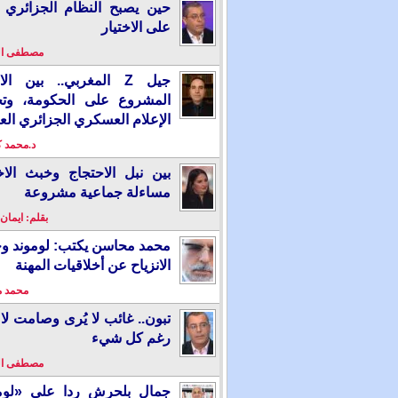
حين يصبح النظام الجزائري 
على الاختيار
مصطفى ا
جيل Z المغربي.. بين ال
المشروع على الحكومة، وت
الإعلام العسكري الجزائري الع
د.محمد 
بين نبل الاحتجاج وخبث الاخ
مساءلة جماعية مشروعة
بقلم: ايمان
محمد محاسن يكتب: لوموند و
الانزياح عن أخلاقيات المهنة
محمد 
تبون.. غائب لا يُرى وصامت لا 
رغم كل شيء
مصطفى ا
جمال بلحرش ردا على «لومو