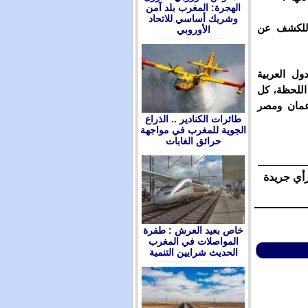
الهجرة: المغرب بلد آمن
وشريك أساسي للاتحاد
 للكشف عن
الأوروبي
ل العربية
 اللحظة، كل
عمان ومصر
طائرات الكنادير .. الذراع
الجوية للمغرب في مواجهة
حرائق الغابات
رأي جريدة
ﺧﺎﺹ ﺑﻌﻴﺪ ﺍﻟﻌﺮﺵ : ﻃﻔﺮﺓ
ﺍﻟﻤﻮﺍﺻﻼﺕ ﻓﻲ ﺍﻟﻤﻐﺮﺏ
ﺍﻟﺤﺪﻳﺚ ﺷﺮﺍﻳﻴﻦ ﺍﻟﺘﻨﻤﻴﺔ