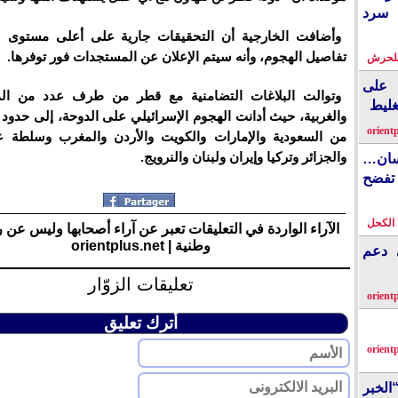
 سرد
وأضافت الخارجية أن التحقيقات جارية على أعلى مستوى
تفاصيل الهجوم، وأنه سيتم الإعلان عن المستجدات فور توفرها.
بلحرش
على
وتوالت البلاغات التضامنية مع قطر من طرف عدد من الدو
غليط
والغربية، حيث أدانت الهجوم الإسرائيلي على الدوحة، إلى حدود
orient
من السعودية والإمارات والكويت والأردن والمغرب وسلطة 
والجزائر وتركيا وإيران ولبنان والنرويج.
نسان…
فضح
الكحل
الآراء الواردة في التعليقات تعبر عن آراء أصحابها وليس عن 
وطنية | orientplus.net
ي دعم
تعليقات الزوّار
orient
أترك تعليق
orient
الخبر