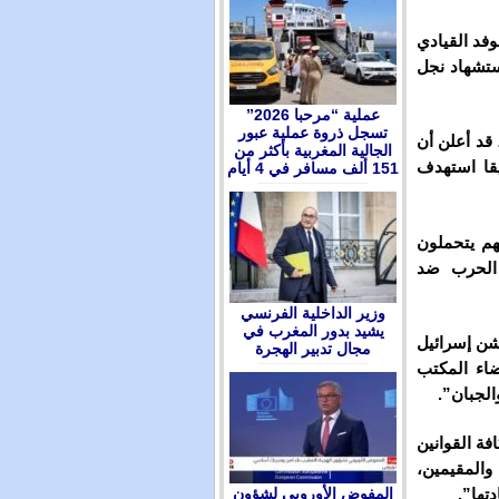
فد القيادي
ستشهاد نجل
عملية “مرحبا 2026”
تسجل ذروة عملية عبور
قد أعلن أن
الجالية المغربية بأكثر من
يقا استهدف
151 ألف مسافر في 4 أيام
هم يتحملون
 الحرب ضد
وزير الداخلية الفرنسي
يشيد بدور المغرب في
شن إسرائيل
مجال تدبير الهجرة
اء المكتب
الجبان”.
فة القوانين
 والمقيمين،
المفوض الأوروبي لشؤون
تها”.