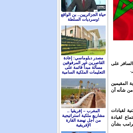
حياة الجزائريين.. بن الواقع
وسرديات السلطة!
مصدر دبلوماسي: إعادة
القاصرين غير المرفوقين
 السافر على
مسألة مبدأ قائمة على
.
التعليمات الملكية السامية
بة المقيمين
 من شأنه أن
ية لقيادات
المغرب – إفريقيا ..
مشاريع ملكية استراتيجية
اع لقيادة
من أجل نهضة القارة
ترامب بشأن
الإفريقية