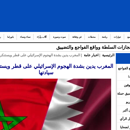
مع
حوارات
رياضة
محطات
فن وثقافة
صوت وصورة
كُتّاب وآراء
نساء ونساء
بانوراما
ر
إنجازات السلطة وواقع الفواجع والتضييق
الرئيسية
|
اخبار عامة
| المغرب يدين بشدة الهجوم الإسرائيلي على قطر ويستنكر ا
المغرب يدين بشدة الهجوم الإسرائيلي على قطر ويستن
 الفواجع
سيادتها
!
وقين
نسيق حملة
يو
 أكبر
 الرأي
لضحايا