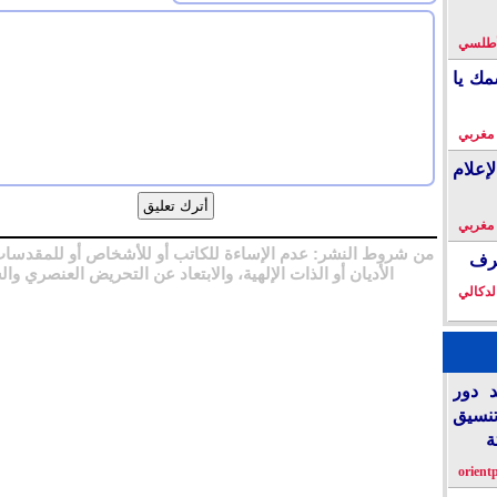
لأطلسي
مك يا
 مغربي
إعلام
 مغربي
من شروط النشر: عدم الإساءة للكاتب أو للأشخاص أو للمقدسات
خرف
الأديان أو الذات الإلهية، والابتعاد عن التحريض العنصري وال
لدكالي
د دور
تنسيق
ة
orient