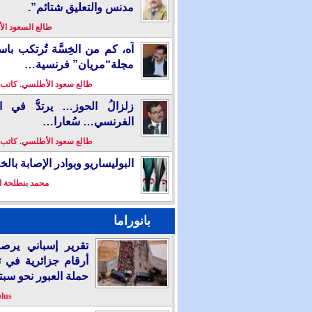
مدنس والتعليق شتائم”.
طالع السعود ا
آه، كم من الخِسَّة تُرتكب باس
مجلة“مريان” فرنسية…
طالع سعود الأطلسي. كاتب
زلزالُ الحوز… يرتدُّ في ال
الفرنسي… سُعارا…
طالع سعود الأطلسي. كاتب
البوليساريو وبوادر الإصابة بال
محمد بنطلحة ا
بانوراما
تقرير إسباني يرص
أرقام جزائرية في 
حملة العبور نحو سبت
plus