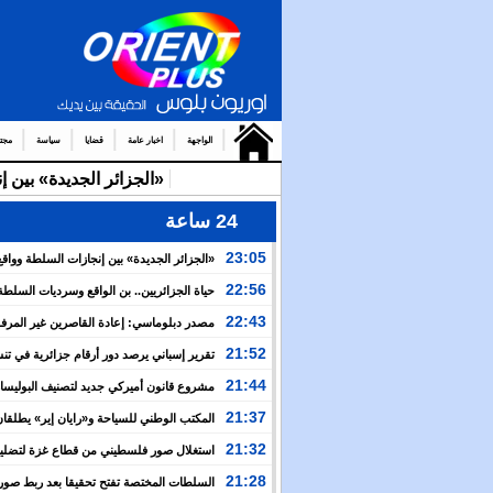
الواجهة
اخبار عامة
قضايا
سياسة
مجت
«الجزائر الجديدة» بين 
24 ساعة
23:05
«الجزائر الجديدة» بين إنجازات السلطة وواقع
والتضييق
22:56
حياة الجزائريين.. بن الواقع وسرديات السلطة
22:43
مصدر دبلوماسي: إعادة القاصرين غير المرف
مسألة مبدأ قائمة على التعليمات الملكية السامية
21:52
تقرير إسباني يرصد دور أرقام جزائرية في ت
العبور نحو سبتة
21:44
مشروع قانون أميركي جديد لتصنيف البوليسار
منظمة إرهابية
21:37
المكتب الوطني للسياحة و«رايان إير» يطلقان
برنامج جوي شتوي نحو المغرب
21:32
استغلال صور فلسطيني من قطاع غزة لتضليل
العام بشأن أحداث سبتة
21:28
السلطات المختصة تفتح تحقيقا بعد ربط صور 