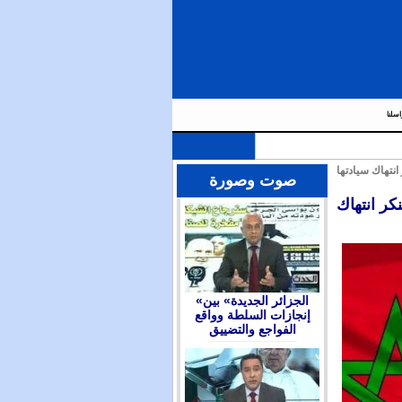
اسلنا
نتهاك سيادتها
صوت وصورة
كر انتهاك
«الجزائر الجديدة» بين
إنجازات السلطة وواقع
الفواجع والتضييق