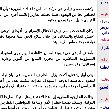
مجبرا
وكشف مصدر قيادي في حركة “حماس” لقناة “الجزيرة” بأن الو
لحماس نجا من الهجوم، فيما تحدثت تقارير إعلامية أخرى عن ا
لطوسة
القيادي خليل الحية ومدير مكتبه.
احتجاج
حريض
وكان المتحدث باسم جيش الاحتلال الإسرائيلي، أفيخاي أدرعي، 
دائي
“جيش الدفاع والشاباك، من خلال سلاح الجو، شنا هجوما دق
كرواوي
قيادة حركة حماس الإرهابية”.
تراق:
وأضاف أدرعي في تدوينة له، أن “القادة الذين جرى استهداف
المسؤولية المباشرة عن مجزرة السابع من أكتوبر وإدارة
 الرازي
إسرائيل” وفق تعبيره.
خطيئة
وفي أول رد فعل، أكدت وزارة الخارجية القطرية، في بيان لها، 
محاسن
لهجوم بالعاصمة الدوحة، استهدف مقرات سكنية لعدد من أعض
السياسي لحركة حماس، منددة بما وصفته بـ”الاعتداء الإجرامي و
يُسمع
وقالت الخارجية القطرية إن “هذا الاعتداء يمثل انتهاكا صارخا لكا
لطوسة
الدولية، ويشكل تهديدا خطيرا لأمن وسلامة المواطنين القطريين
ند»:
مؤكداة أن “دولة قطر لن تتهاون مع أي عمل يستهدف أمنها وسياد