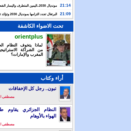
حرب غزة بأحداث سبتة
21:14
مونديال 2030..اليمين المتطرف واليسار ال
يوظفان الهجرة لاستهداف المغرب
21:09
البرتغال تجدد التزامها بمون
بالشراكة مع المغرب وإسبانيا
تحت الاضواء الكاشفة
orientplus
لماذا يتخوف النظام الج
من الشراكة الاستراتيجي
المغرب والإمارات؟
أراء وكتاب
تبون.. رجل كل الإخفاقات
مصطفى ا
النظام الجزائري يقاوم طو
الهواء بالأوهام
مصطفى ا