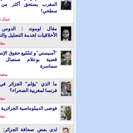
المغرب يستحق أكثر من
سطحي!
جمال 
مقال لوموند : الدوس 
الأخلاقيات لخدمة التضليل والت
plus
“أمنيستي”و تَسْليع حقوق الإ
قضية بوعلام صنصال ت
سماسرة
سعيد 
ما الذي “يؤلم” الجزائر ف
فرنسا لمغربية الصحراء؟
plus
فوضى الديبلوماسية الجزائرية
plus
لدى بعض صحافة الجزائر: “