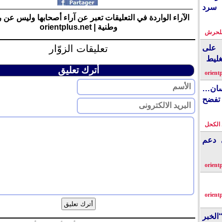
 سرد
الآراء الواردة في التعليقات تعبر عن آراء أصحابها وليس عن 
وطنية | orientplus.net
بلحرش
تعليقات الزوّار
على
غليط
أترك تعليق
orient
نسان…
فضح
الكحل
ي دعم
orient
orient
الخبر