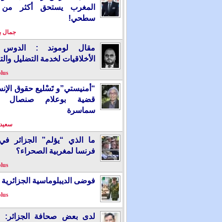
المغرب يستحق أكثر من
سطحي!
جمال 
مقال لوموند : الدوس 
الأخلاقيات لخدمة التضليل والت
plus
“أمنيستي”و تَسْليع حقوق الإ
قضية بوعلام صنصال ت
سماسرة
سعيد 
ما الذي “يؤلم” الجزائر ف
فرنسا لمغربية الصحراء؟
plus
فوضى الديبلوماسية الجزائرية
plus
لدى بعض صحافة الجزائر: “