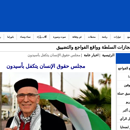
مع
حوارات
رياضة
محطات
فن وثقافة
صوت وصورة
كُتّاب وآراء
نساء ونساء
بانوراما
ر
إنجازات السلطة وواقع الفواجع والتضييق
الرئيسية
|
اخبار عامة
| مجلس حقوق الإنسان يتكفل بأسيدون
مجلس حقوق الإنسان يتكفل بأسيدون
 الفواجع
!
وقين
نسيق حملة
يو
 أكبر
 الرأي
لضحايا