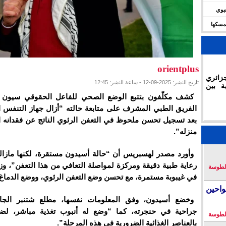
شعبوي
ديال 2030 وتؤكد تمسكها
orientplus
زائري
تاريخ النشر: 2025-09-12 - ساعة النشر: 12:45
ة بين
كشف مكلّفون بتتبع الوضع الصحي للفاعل الحقوقي سيون 
الفريق الطبي المشرف على متابعة حالته “أزال جهاز التنفس 
بعد تسجيل تحسن ملحوظ في التعفن الرئوي الناتج عن فقدانه 
منزله”.
وأورد مصدر لهسبريس أن “حالة أسيدون مستقرة، لكنها ماز
رعاية طبية دقيقة ومركزة لمواصلة التعافي من هذا التعفن”، وزا
لطوسة
في غيبوبة مستمرة، مع تحسن وضع التعفن الرئوي، ووضع الدماغ.
احين
وخضع أسيدون، وفق المعلومات نفسها، مطلع شتنبر الجار
جراحية في حنجرته، كما “وضع له أنبوب تغذية مباشر، لضم
لطوسة
بالعناصر الغذائية الضرورية في هذه المرحلة”.