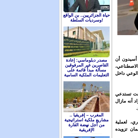
حياة الجزائريين.. بن الواقع
وسرديات السلطة!
أسيدون أن
مصدر دبلوماسي: إعادة
القاصرين غير المرفوقين
الاصطناعي،
مسألة مبدأ قائمة على
الوعي داخل
التعليمات الملكية السامية
الت تستدعي
د أنه مازال
المغرب – إفريقيا ..
مشاريع ملكية استراتيجية
ي، لعملية
من أجل نهضة القارة
ان تزويده
الإفريقية