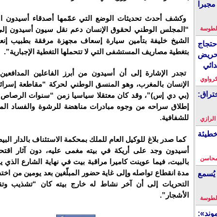
مجبرا
وكشف أحدث تحديثات الوضع التي عمّمها أصدقاء أسيدون ال
“المجلس الوطني لحقوق الإنسان دعم نقل سيون أسيدون إ
لطوسة
الشيخ خليفة بتأمين سيارة إسعاف مجهزة مرفقة بطبيب إنع
احتجاج
بتغطية مصاريف المستشفى التي لا تتحملها التغطية الإجبارية”.
حريض
دائي
تجدر الإشارة إلى أن أسيدون من أبرز الفاعلين المدافعي
كرواوي
الإنسان بالمغرب، وهو المنسق الوطني لحركة “مقاطعة إسرائ
تراق:
(بي دي إس)”، وقد كان معتقلا سياسيا زمن “سنوات الرصاص”
إطلاق سراحه من وجوه مبادرات مناهضة للرشوة والفساد الم
للشفافية.
 الرازي
خطيئة
كما صدر بلاغ للوكيل العام للملك بمحكمة الاستئناف بالدار البي
أسيدون وجد على أريكة في بيته مغمى عليه، دون آثار اقتحا
محاسن
بالبيت، فيما عوينت كاميرا مراقبة بيت في نهاية الشارع الذي 
مدة انقطاع تواصله وإلى غاية حضور المبلّغين بعد يومين من اخت
يُسمع
التحريات إلى أن آخر نشاط له خارج بيته كان “تشذيب وتق
الأشجار”.
لطوسة
ند»: