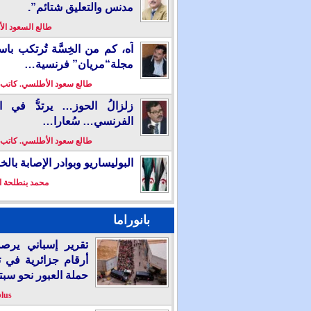
مدنس والتعليق شتائم”.
طالع السعود ا
آه، كم من الخِسَّة تُرتكب باس
مجلة“مريان” فرنسية…
طالع سعود الأطلسي. كاتب
زلزالُ الحوز… يرتدُّ في ال
الفرنسي… سُعارا…
طالع سعود الأطلسي. كاتب
البوليساريو وبوادر الإصابة بال
محمد بنطلحة ا
بانوراما
تقرير إسباني يرص
أرقام جزائرية في 
حملة العبور نحو سبت
plus