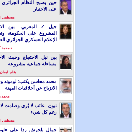
حين يصبح النظام الجزائري 
على الاختيار
مصطفى ا
جيل Z المغربي.. بين ال
المشروع على الحكومة، وت
الإعلام العسكري الجزائري الع
د.محمد 
بين نبل الاحتجاج وخبث الاخ
مساءلة جماعية مشروعة
بقلم: ايمان
محمد محاسن يكتب: لوموند و
الانزياح عن أخلاقيات المهنة
محمد 
تبون.. غائب لا يُرى وصامت لا 
رغم كل شيء
مصطفى ا
جمال بلحرش ردا على «لومو