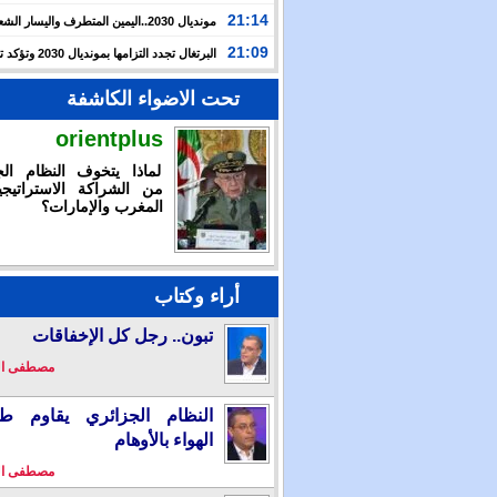
حرب غزة بأحداث سبتة
21:14
مونديال 2030..اليمين المتطرف واليسار ال
يوظفان الهجرة لاستهداف المغرب
21:09
البرتغال تجدد التزامها بمون
بالشراكة مع المغرب وإسبانيا
تحت الاضواء الكاشفة
orientplus
لماذا يتخوف النظام الج
من الشراكة الاستراتيجي
المغرب والإمارات؟
أراء وكتاب
تبون.. رجل كل الإخفاقات
مصطفى ا
النظام الجزائري يقاوم طو
الهواء بالأوهام
مصطفى ا