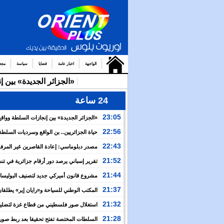
الواجهة
اخبار عامة
قضايا
سياسة
مجت
«الجزائر الجديدة» بين 
24 ساعة
23:05
«الجزائر الجديدة» بين إنجازات السلطة وواقع
والتضييق
22:56
حياة الجزائريين.. بن الواقع وسرديات السلطة
22:43
مصدر دبلوماسي: إعادة القاصرين غير المرف
مسألة مبدأ قائمة على التعليمات الملكية السامية
21:52
تقرير إسباني يرصد دور أرقام جزائرية في ت
العبور نحو سبتة
21:44
مشروع قانون أميركي جديد لتصنيف البوليسار
منظمة إرهابية
21:37
المكتب الوطني للسياحة و«رايان إير» يطلقان
برنامج جوي شتوي نحو المغرب
21:32
استغلال صور فلسطيني من قطاع غزة لتضليل
العام بشأن أحداث سبتة
21:28
السلطات المختصة تفتح تحقيقا بعد ربط صور 