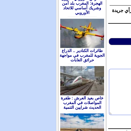
الهجرة: المغرب بلد آمن
وشريك أساسي للاتحاد
رأي جريدة
الأوروبي
طائرات الكنادير .. الذراع
الجوية للمغرب في مواجهة
حرائق الغابات
ﺧﺎﺹ ﺑﻌﻴﺪ ﺍﻟﻌﺮﺵ : ﻃﻔﺮﺓ
ﺍﻟﻤﻮﺍﺻﻼﺕ ﻓﻲ ﺍﻟﻤﻐﺮﺏ
ﺍﻟﺤﺪﻳﺚ ﺷﺮﺍﻳﻴﻦ ﺍﻟﺘﻨﻤﻴﺔ