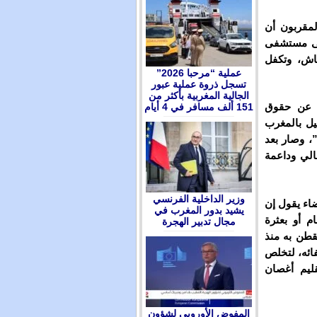
مقربون أن
لى مستشفى
اش، وتكفل
عملية “مرحبا 2026”
تسجل ذروة عملية عبور
الجالية المغربية بأكثر من
ن عن حقوق
151 ألف مسافر في 4 أيام
يل بالمغرب
، وصار بعد
الي وداعمة
وزير الداخلية الفرنسي
ضاء يقول إن
يشيد بدور المغرب في
م أو بعثرة
مجال تدبير الهجرة
يقطن به منذ
فائه، لتخلص
ليم أغصان
المفوض الأوروبي لشؤون