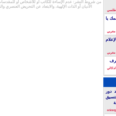
من شروط النشر: عدم الإساءة للكاتب أو للأشخاص أو للمقدسات
الأديان أو الذات الإلهية، والابتعاد عن التحريض العنصري وال
لأطلسي
مك يا
 مغربي
إعلام
 مغربي
خرف
لدكالي
د دور
تنسيق
ة
orient