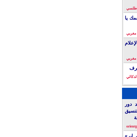
لأطلسي
مك يا
 مغربي
إعلام
 مغربي
خرف
لدكالي
د دور
تنسيق
ة
orient
 إير»