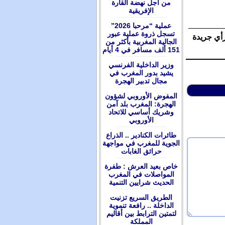
من أجل نهضة القارة
الإفريقية
عملية “مرحبا 2026”
تسجل ذروة عملية عبور
رأي جريدة
الجالية المغربية بأكثر من
151 ألف مسافر في 4 أيام
وزير الداخلية الفرنسي
يشيد بدور المغرب في
مجال تدبير الهجرة
المفوض الأوروبي لشؤون
الهجرة: المغرب بلد آمن
وشريك أساسي للاتحاد
الأوروبي
طائرات الكنادير .. الذراع
الجوية للمغرب في مواجهة
حرائق الغابات
ﺧﺎﺹ ﺑﻌﻴﺪ ﺍﻟﻌﺮﺵ : ﻃﻔﺮﺓ
ﺍﻟﻤﻮﺍﺻﻼﺕ ﻓﻲ ﺍﻟﻤﻐﺮﺏ
ﺍﻟﺤﺪﻳﺚ ﺷﺮﺍﻳﻴﻦ ﺍﻟﺘﻨﻤﻴﺔ
الطريق السريع تزنيت
الداخلة .. رافعة تنموية
لتمتين الترابط بين أقاليم
المملكة