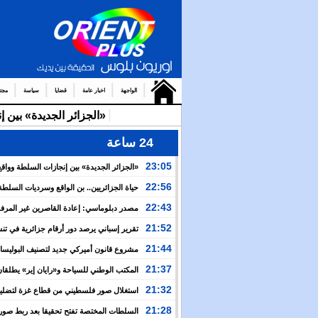
الواجهة
اخبار عامة
قضايا
سياسة
مجت
«الجزائر الجديدة» بين 
24 ساعة
23:05
«الجزائر الجديدة» بين إنجازات السلطة وواقع
والتضييق
22:56
حياة الجزائريين.. بن الواقع وسرديات السلطة
22:43
مصدر دبلوماسي: إعادة القاصرين غير المرف
مسألة مبدأ قائمة على التعليمات الملكية السامية
21:52
تقرير إسباني يرصد دور أرقام جزائرية في ت
العبور نحو سبتة
21:44
مشروع قانون أميركي جديد لتصنيف البوليسار
منظمة إرهابية
21:37
المكتب الوطني للسياحة و«رايان إير» يطلقان
برنامج جوي شتوي نحو المغرب
21:32
استغلال صور فلسطيني من قطاع غزة لتضليل
العام بشأن أحداث سبتة
21:28
السلطات المختصة تفتح تحقيقا بعد ربط صور 