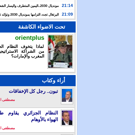
حرب غزة بأحداث سبتة
21:14
مونديال 2030..اليمين المتطرف واليسار ال
يوظفان الهجرة لاستهداف المغرب
21:09
البرتغال تجدد التزامها بمون
بالشراكة مع المغرب وإسبانيا
تحت الاضواء الكاشفة
orientplus
لماذا يتخوف النظام الج
من الشراكة الاستراتيجي
المغرب والإمارات؟
أراء وكتاب
تبون.. رجل كل الإخفاقات
مصطفى ا
النظام الجزائري يقاوم طو
الهواء بالأوهام
مصطفى ا