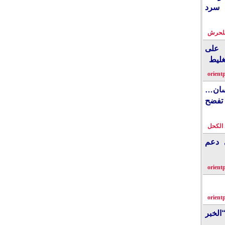
 سرد
بلحرش
على
غليط
orient
نسان…
فضح
الكحل
ي دعم
orient
orient
الخبر