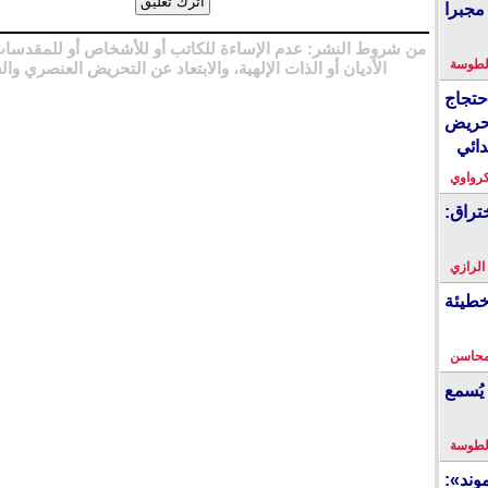
مجبرا
من شروط النشر: عدم الإساءة للكاتب أو للأشخاص أو للمقدسات
لطوسة
الأديان أو الذات الإلهية، والابتعاد عن التحريض العنصري وال
احتجاج
حريض
دائي
كرواوي
تراق:
 الرازي
طيئة
محاسن
يُسمع
لطوسة
ند»: