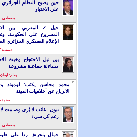
حين يصبح النظام الجزائري 
على الاختيار
مصطفى ا
جيل Z المغربي.. بين ال
المشروع على الحكومة، وت
الإعلام العسكري الجزائري الع
د.محمد 
بين نبل الاحتجاج وخبث الاخ
مساءلة جماعية مشروعة
بقلم: ايمان
محمد محاسن يكتب: لوموند وخ
الانزياح عن أخلاقيات المهنة
محمد 
تبون.. غائب لا يُرى وصامت لا 
رغم كل شيء
مصطفى ا
جمال بلحرش ردا على «لومو