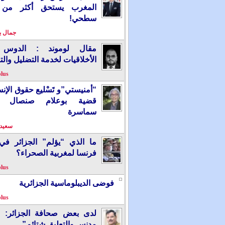
المغرب يستحق أكثر من
سطحي!
جمال 
مقال لوموند : الدوس 
الأخلاقيات لخدمة التضليل والت
plus
“أمنيستي”و تَسْليع حقوق الإ
قضية بوعلام صنصال ت
سماسرة
سعيد 
ما الذي “يؤلم” الجزائر ف
فرنسا لمغربية الصحراء؟
plus
فوضى الديبلوماسية الجزائرية
plus
لدى بعض صحافة الجزائر: “
مدنس والتعليق شتائم”.