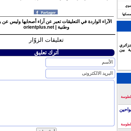
شعبوي
ديال 2030 وتؤكد تمسكها
الآراء الواردة في التعليقات تعبر عن آراء أصحابها وليس عن 
وطنية | orientplus.net
تعليقات الزوّار
زائري
ة بين
أترك تعليق
لطوسة
احين
لطوسة