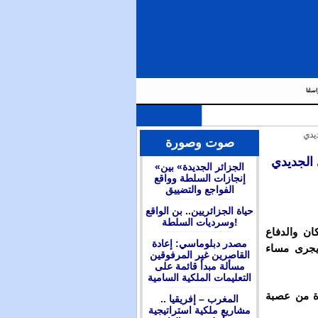
اسلنا
يدي
صوت وصورة
 الجديدي
«الجزائر الجديدة» بين
إنجازات السلطة وواقع
الفواجع والتضييق
حياة الجزائريين.. بن الواقع
وسرديات السلطة!
ان والدفاع
مصدر دبلوماسي: إعادة
يجرى مساء
القاصرين غير المرفوقين
مسألة مبدأ قائمة على
التعليمات الملكية السامية
زة من عصبة
المغرب – إفريقيا ..
مشاريع ملكية استراتيجية