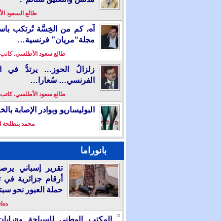
طالع السعود ا
آه، كم من الخِسَّة تُرتكب باس
مجلة“مريان” فرنسية…
طالع سعود الأطلسي. كاتب
زلزالُ الحوز… يرتدُّ في ال
الفرنسي… سُعارا…
طالع سعود الأطلسي. كاتب
البوليساريو وبوادر الإصابة بال
محمد بنطلحة ا
بانوراما
تقرير إسباني يرص
أرقام جزائرية في 
حملة العبور نحو سبت
plus
المكتب الوطني للسياحة و«رايان