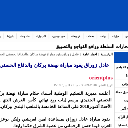
مع
حوارات
رياضة
محطات
فن وثقافة
صوت وصورة
كُتّاب وآراء
نساء ونساء
بانوراما
ر
إنجازات السلطة وواقع الفواجع والتضييق
الرئيسية
|
اخبار عامة
| عادل زوراق يقود مباراة نهضة بركان والدفاع الحسني الجد
عادل زوراق يقود مباراة نهضة بركان والدفاع الحسني
 الفواجع
!
orientplus
وقين
تاريخ النشر: 2016-09-30 - ساعة النشر: 15:39
نسيق حملة
أعلنت مديرية التحكيم الوطنية أسماء حكام مباراة نهضة برك
الحسني الجديدي برسم إياب ربع نهائي كأس العرش الذي 
يو
الأحد2 أكتوبر2016 على الساعة الخامسة بالملعب البلدي ببركان.
 أكبر
 الرأي
يقود مباراة عادل زوراق بمساعدة امين لعريشي وإيكن بوع
الغرب فيما حسن الرحماني من عصبة الشرق حكما رابعا.
لضحايا