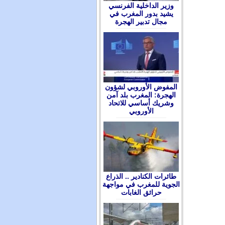
وزير الداخلية الفرنسي
يشيد بدور المغرب في
مجال تدبير الهجرة
المفوض الأوروبي لشؤون
الهجرة: المغرب بلد آمن
وشريك أساسي للاتحاد
الأوروبي
طائرات الكنادير .. الذراع
الجوية للمغرب في مواجهة
حرائق الغابات