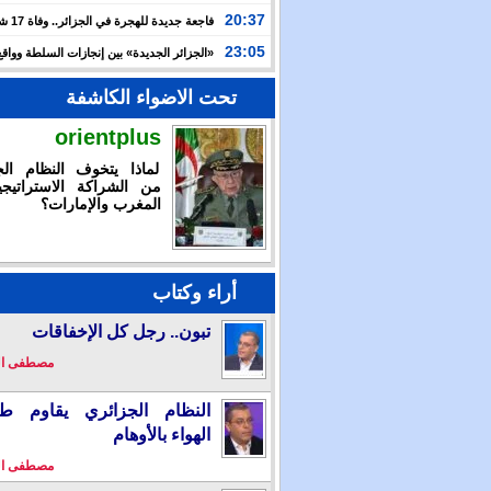
الدولية لـ”العربية للاستثمار” لتسريع توسعها في السعودية
20:37
فاجعة جديدة
وعطشا بعد أسبوعين من التيه قرب سواحل إسبانيا
23:05
«الجزائر الجديدة» بين إنجازات السلطة وواقع
والتضييق
تحت الاضواء الكاشفة
orientplus
لماذا يتخوف النظام الج
من الشراكة الاستراتيجي
المغرب والإمارات؟
أراء وكتاب
تبون.. رجل كل الإخفاقات
مصطفى ا
النظام الجزائري يقاوم طو
الهواء بالأوهام
مصطفى ا