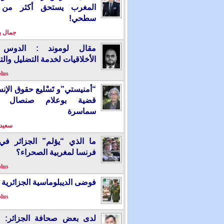
المغرب يستحق أكثر من
سطحي!
جمال 
مقال لوموند : الدوس 
الأخلاقيات لخدمة التضليل والت
plus
“أمنيستي”و تَسْليع حقوق الإ
قضية بوعلام صنصال ت
سماسرة
سعيد 
ما الذي “يؤلم” الجزائر ف
فرنسا لمغربية الصحراء؟
plus
فوضى الديبلوماسية الجزائرية
plus
لدى بعض صحافة الجزائر: “