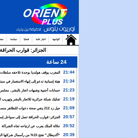
الواجهة
اخبار عامة
قضايا
سياسة
مجت
الجزائر: قوارب الحرا
24 ساعة
21:44
المغرب يوقف هولنديا بوجدة تلاحقه سلطات
أمستردام
21:34
هيئة إسبانية تدعو إلى إنهاء الاستعمار في سبتة
وتعتبر إعادتهما إلى المغرب مسألة وقت
21:23
حسابات أجنبية وشبهات اتجار بالبشر.. مجل
الإنسان يكشف خفايا التعبئة للعبور الجماعي نحو سبتة
21:19
تفكيك شبكة جزائرية للاتجار بالبشر وتهريب 
بين إسبانيا والجزائر
21:09
جيل زد 212 ينفي صحة دعوات للتظاهر منس
ويحذر من منشورات مفبركة
20:57
الجزائر: قوارب الحراقة تصل إلى سواحل إسبان
وسط صمت رسمي وإعلامي
20:52
جلالة الملك يعرب عن ارتياحه تجاه الشراكة
الاستراتيجية بين المغرب والكوت ديفوار
20:39
“أكديطال” تفتح 15% من رأسمال شركتها