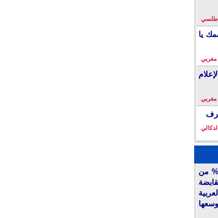
لأطلسي
مك يا
 مغربي
إعلام
 مغربي
خرف
لدكالي
أكديطال” تفتح 15% من
قابضة
ربية
وسعها