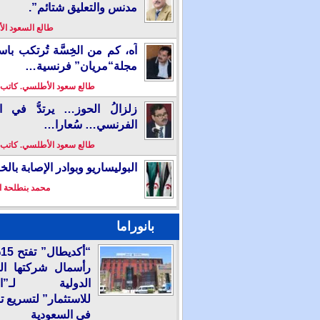
مدنس والتعليق شتائم”.
طالع السعود ا
آه، كم من الخِسَّة تُرتكب باس
مجلة“مريان” فرنسية…
طالع سعود الأطلسي. كاتب
زلزالُ الحوز… يرتدُّ في ال
الفرنسي… سُعارا…
طالع سعود الأطلسي. كاتب
البوليساريو وبوادر الإصابة بال
محمد بنطلحة ا
بانوراما
“
رأسمال شركتها ال
الدولية لـ”الع
للاستثمار” لتسريع ت
في السعودية