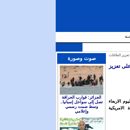
اسلنا
عزيز العلاقات
صوت وصورة
على تعزيز
الجزائر: قوارب الحراقة
م الاربعاء
تصل إلى سواحل إسبانيا..
وسط صمت رسمي
 الامريكية
وإعلامي