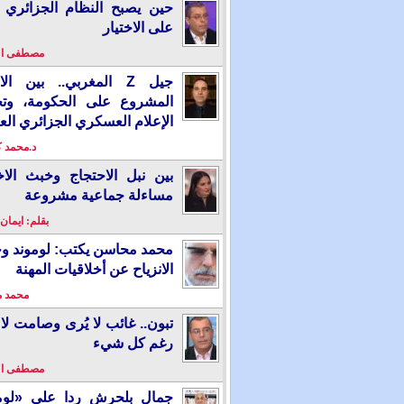
حين يصبح النظام الجزائري 
على الاختيار
مصطفى ا
جيل Z المغربي.. بين ال
المشروع على الحكومة، وت
الإعلام العسكري الجزائري الع
د.محمد 
بين نبل الاحتجاج وخبث الاخ
مساءلة جماعية مشروعة
بقلم: ايمان
محمد محاسن يكتب: لوموند و
الانزياح عن أخلاقيات المهنة
محمد 
تبون.. غائب لا يُرى وصامت لا 
رغم كل شيء
مصطفى ا
جمال بلحرش ردا على «لومو