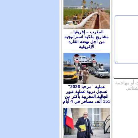
المغرب – إفريقيا ..
مشاريع ملكية استراتيجية
من أجل نهضة القارة
الإفريقية
 أو مهاجمة
عملية “مرحبا 2026”
شتائم.
تسجل ذروة عملية عبور
الجالية المغربية بأكثر من
151 ألف مسافر في 4 أيام