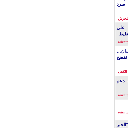
 سرد
بلحرش
على
غليط
orient
نسان…
فضح
الكحل
ي دعم
orient
orient
الخبر