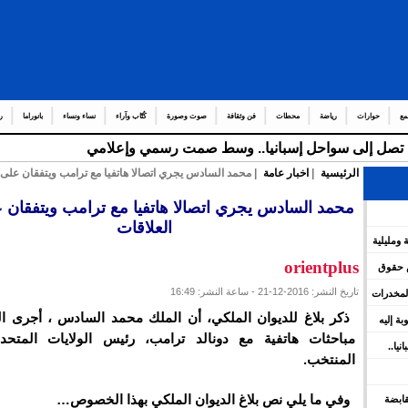
مع
حوارات
رياضة
محطات
فن وثقافة
صوت وصورة
كُتّاب وآراء
نساء ونساء
بانوراما
ر
قة تصل إلى سواحل إسبانيا.. وسط صمت رسمي وإعلامي
الرئيسية
|
اخبار عامة
| محمد السادس يجري اتصالا هاتفيا مع ترامب ويتفقان على ت
محمد السادس يجري اتصالا هاتفيا مع ترامب ويتفقان 
العلاقات
 ومليلية
orientplus
س حقوق
تاريخ النشر: 2016-12-21 - ساعة النشر: 16:49
المخدرات
ذكر بلاغ للديوان الملكي، أن الملك محمد السادس ، أجرى اليو
وبة إليه
مباحثات هاتفية مع دونالد ترامب، رئيس الولايات المتحدة
يا..
المنتخب.
وفي ما يلي نص بلاغ الديوان الملكي بهذا الخصوص…
 القابضة