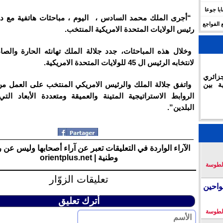
 للهجرة في الجزائر.. وفاة 17 شابا جوعا
“أجرى الملك محمد السادس ، اليوم ، مباحثات هاتفية مع دو
 الفواجع
رئيس الولايات المتحدة الامريكية المنتخب.
وخلال هذه المباحثات، جدد جلالة الملك تهانئه الحارة والصا
لانتخابه الرئيس ال 45 للولايات المتحدة الامريكية.
زائري
واتفق جلالة الملك والرئيس الامريكي المنتخب على العمل من
ة بين
الروابط الاستراتيجية المتينة والعميقة ومتعددة الأبعاد الت
البلدين”.
الآراء الواردة في التعليقات تعبر عن آراء أصحابها وليس عن 
وطنية | orientplus.net
لطوسة
تعليقات الزوّار
احين
أترك تعليق
لطوسة