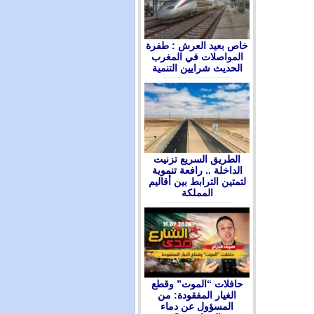
ﺧﺎﺹ ﺑﻌﻴﺪ ﺍﻟﻌﺮﺵ : ﻃﻔﺮﺓ
ﺍﻟﻤﻮﺍﺻﻼﺕ ﻓﻲ ﺍﻟﻤﻐﺮﺏ
ﺍﻟﺤﺪﻳﺚ ﺷﺮﺍﻳﻴﻦ ﺍﻟﺘﻨﻤﻴﺔ
الطريق السريع تزنيت
الداخلة .. رافعة تنموية
لتمتين الترابط بين أقاليم
المملكة
حافلات “الموت” وقطع
الغيار المفقودة: من
المسؤول عن دماء