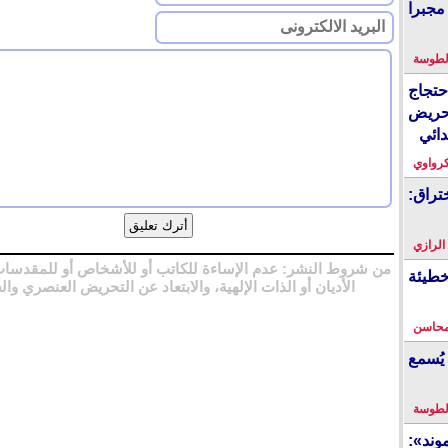
مجبرا
لطوسة
احتجاج
حريض
دائي
كرواوي
تراق:
 الرازي
من شروط النشر: عدم الإساءة للكاتب أو للأشخاص أو للمقدسات
خطيئة
الأديان أو الذات الإلهية، والابتعاد عن التحريض العنصري وال
محاسن
يُسمع
لطوسة
ند»: