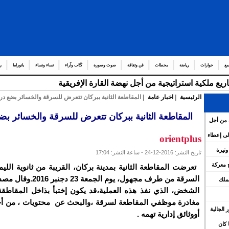
مع
حوارات
رياضة
محطات
فن وثقافة
صوت وصورة
كُتّاب وآراء
نساء ونساء
بانوراما
ر
ريع ملكية استراتيجية من أجل نهضة القارة الإفريقية
الرئيسية
|
اخبار عامة
| المقاطعة الثانية ببركان تتعرض للسرقة والخسائر بضع در
المقاطعة الثانية ببركان تتعرض للسرقة والخسائر بض
ة من أجل
ء إلى إعطاء
orientplus
ليمات
تسرّع وتيرة
تاريخ النشر: 2016-12-24 - ساعة النشر: 17:04
وة
 معركة
تعرضت المقاطعة الثانية بمدينة بركان، القريبة من ثانوية الل
السرقة من طرف مجهول، يوم الجمع
لملك
الشخض، الذي نفذ هذه العملية،قد يكون إختبأ بذاخل المقاطقة
مغادرة موظفي المقاطعة لسرقة ،والبحث عن محتويات ، من أج
بور الجالية
أووثائق إدارية تهمه .
 كان