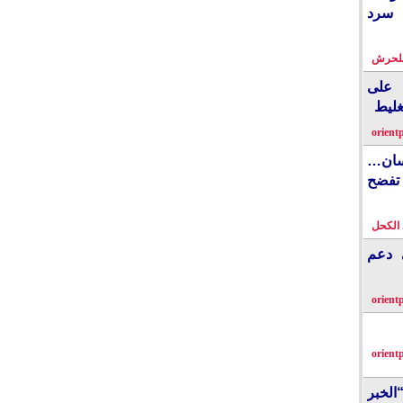
 سرد
بلحرش
على
غليط
orient
نسان…
فضح
الكحل
ي دعم
orient
orient
الخبر