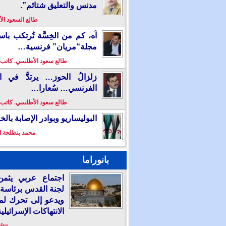
مدنس والتعليق شتائم”.
طالع السعود ا
آه، كم من الخِسَّة تُرتكب باس
مجلة“مريان” فرنسية…
طالع سعود الأطلسي. كاتب
زلزالُ الحوز… يرتدُّ في ال
الفرنسي… سُعارا…
طالع سعود الأطلسي. كاتب
البوليساريو وبوادر الإصابة بال
محمد بنطلحة ا
بانوراما
اجتماع عربي يثمن
لجنة القدس برئاسة 
ويدعو إلى تحرك لم
الانتهاكات الإسرائيلية
plus