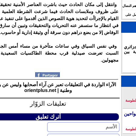
وانتقل إلى مكان الحادث حيث باشرت العناصر الأمنية تحقيقا
م النضال
على ظروف وملابسات الحادث فيما شرعت الشرطة العلمية وا
حصل على
القيام بالإجراأت لتحديد هوية اللصوص الذين أقدموا على تنفيذ ع
في انتظار ما ستسفر عنه التحريات والتحقيقات وتبين أن سار
الوفاض إلا من بضع دراهم دون سرقة أي وثيقة إدارية أو حاسوب.
وفي نفس السياق وفي ساعات متأخرة من مساء أمس الجم
زائري
ة بين
السبت تعرضت صيدلية قرب محطة الطاكسيات السعيدي
مجهولين.
الآراء الواردة في التعليقات تعبر عن آراء أصحابها وليس عن 
وطنية | orientplus.net
لطوسة
تعليقات الزوّار
احين
أترك تعليق
لطوسة