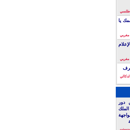
لأطلسي
مك يا
 مغربي
إعلام
 مغربي
خرف
لدكالي
 دور
الملك
واجهة
orient