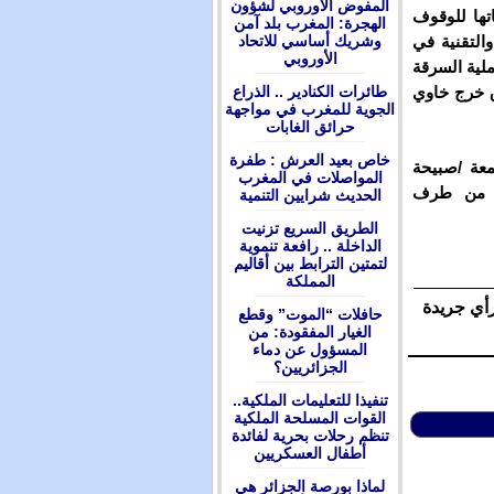
المفوض الأوروبي لشؤون
تها للوقوف
الهجرة: المغرب بلد آمن
وشريك أساسي للاتحاد
لتقنية في
الأوروبي
ملية السرقة
طائرات الكنادير .. الذراع
ق خرج خاوي
الجوية للمغرب في مواجهة
حرائق الغابات
ﺧﺎﺹ ﺑﻌﻴﺪ ﺍﻟﻌﺮﺵ : ﻃﻔﺮﺓ
عة /صبيحة
ﺍﻟﻤﻮﺍﺻﻼﺕ ﻓﻲ ﺍﻟﻤﻐﺮﺏ
ة من طرف
ﺍﻟﺤﺪﻳﺚ ﺷﺮﺍﻳﻴﻦ ﺍﻟﺘﻨﻤﻴﺔ
الطريق السريع تزنيت
الداخلة .. رافعة تنموية
لتمتين الترابط بين أقاليم
المملكة
رأي جريدة
حافلات “الموت” وقطع
الغيار المفقودة: من
المسؤول عن دماء
الجزائريين؟
تنفيذا للتعليمات الملكية..
القوات المسلحة الملكية
تنظم رحلات بحرية لفائدة
أطفال العسكريين
لماذا بورصة الجزائر هي