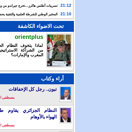
بالإمكان تقديم استجابة استثنائية خلال أزمة سبتة المحتلة
21:12
تسريبات أطلس هاكرز…تخرج جيراندو من وه
إلى مستنقع الجريمة المنظمة
21:10
المختبر الوطني للشرطة العلمية والتقنية ي
شهادة الاعتماد والمطابقة والجودة بالمعيار الدولي
تحت الاضواء الكاشفة
orientplus
لماذا يتخوف النظام الج
من الشراكة الاستراتيجي
المغرب والإمارات؟
أراء وكتاب
تبون.. رجل كل الإخفاقات
مصطفى ا
النظام الجزائري يقاوم طو
الهواء بالأوهام
مصطفى ا