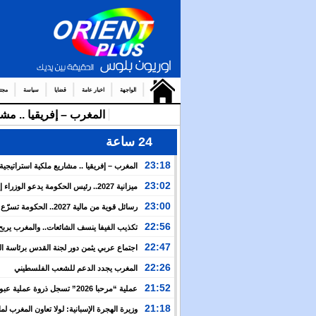
الواجهة
اخبار عامة
قضايا
سياسة
مجت
المغرب – إفريقيا .. مشا
24 ساعة
23:18
المغرب – إفريقيا .. مشاريع ملكية استراتيجي
نهضة القارة الإفريقية
23:02
ميزانية 2027.. رئيس الحكومة يدعو الوزرا
الأولوية لبرمجة الالتزامات المتعلقة بالمشاريع موضوع تع
23:00
رسائل قوية من مالية 2027.. الحكومة 
ملكية
الأوراش الملكية وتراهن على المواطن لبناء مغرب أكثر ق
22:56
تكذيب الفيفا ينسف الشائعات.. والمغرب يربح
الإنجاز قبل حسم نهائي مونديال 2030
22:47
اجتماع عربي يثمن دور لجنة القدس برئاسة ا
ويدعو إلى تحرك لمواجهة الانتهاكات الإسرائيلية
22:26
المغرب يجدد الدعم للشعب الفلسطيني
21:52
عملية “مرحبا 2026” تسجل ذروة عملية ع
المغربية بأكثر من 151 ألف مسافر في 4 أيام
21:18
وزيرة الهجرة الإسبانية: لولا تعاون المغرب لما