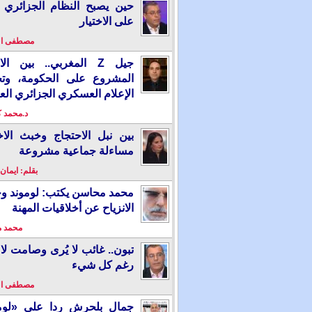
حين يصبح النظام الجزائري 
على الاختيار
مصطفى ا
جيل Z المغربي.. بين ال
المشروع على الحكومة، وت
الإعلام العسكري الجزائري الع
د.محمد 
بين نبل الاحتجاج وخبث الاخ
مساءلة جماعية مشروعة
بقلم: ايمان
محمد محاسن يكتب: لوموند و
الانزياح عن أخلاقيات المهنة
محمد 
تبون.. غائب لا يُرى وصامت لا 
رغم كل شيء
مصطفى ا
جمال بلحرش ردا على «لومو