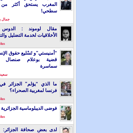
المغرب يستحق أكثر من
سطحي!
جمال 
مقال لوموند : الدوس 
الأخلاقيات لخدمة التضليل والت
plus
“أمنيستي”و تَسْليع حقوق الإ
قضية بوعلام صنصال ت
سماسرة
سعيد 
ما الذي “يؤلم” الجزائر ف
فرنسا لمغربية الصحراء؟
plus
فوضى الديبلوماسية الجزائرية
plus
لدى بعض صحافة الجزائر: “