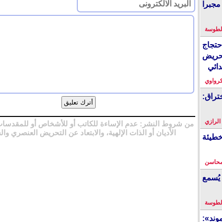
مجبرا
لطوسة
احتجاج
حريض
دائي
كرواوي
تراق:
 الرازي
من شروط النشر: عدم الإساءة للكاتب أو للأشخاص أو للمقدسات
الأديان أو الذات الإلهية، والابتعاد عن التحريض العنصري وال
خطيئة
محاسن
يُسمع
لطوسة
ند»: