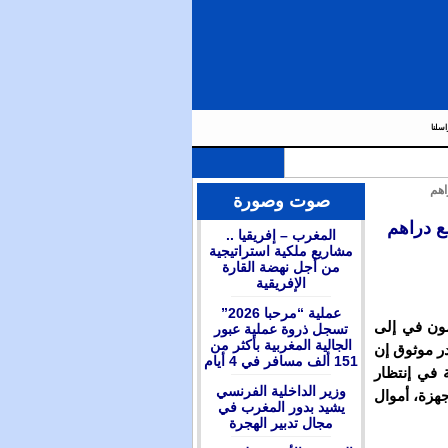
اسلنا
اهم
صوت وصورة
ع دراهم
المغرب – إفريقيا ..
مشاريع ملكية استراتيجية
من أجل نهضة القارة
الإفريقية
عملية “مرحبا 2026”
يمون في إلى
تسجل ذروة عملية عبور
الجالية المغربية بأكثر من
ة 23 دجنبر 2016.وقال مصدر موثوق إن
151 ألف مسافر في 4 أيام
 في إنتظار
وزير الداخلية الفرنسي
هزة، أموال
يشيد بدور المغرب في
مجال تدبير الهجرة