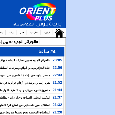
الواجهة
اخبار عامة
قضايا
سياسة
مجت
«الجزائر الجديدة» بين 
24 ساعة
23:05
«الجزائر الجديدة» بين إنجازات السلطة وواقع
والتضييق
22:56
حياة الجزائريين.. بن الواقع وسرديات السلطة
22:43
مصدر دبلوماسي: إعادة القاصرين غير المرف
مسألة مبدأ قائمة على التعليمات الملكية السامية
21:52
تقرير إسباني يرصد دور أرقام جزائرية في ت
العبور نحو سبتة
21:44
مشروع قانون أميركي جديد لتصنيف البوليسار
منظمة إرهابية
21:37
المكتب الوطني للسياحة و«رايان إير» يطلقان
برنامج جوي شتوي نحو المغرب
21:32
استغلال صور فلسطيني من قطاع غزة لتضليل
العام بشأن أحداث سبتة
21:28
السلطات المختصة تفتح تحقيقا بعد ربط صور 