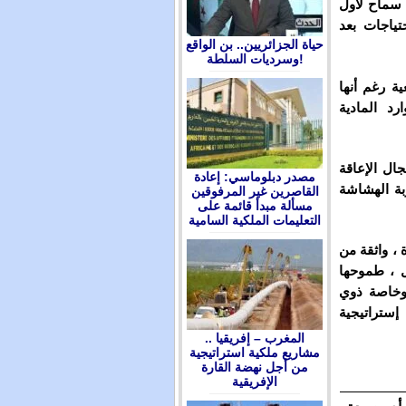
 سماح لأول
تياجات بعد
حياة الجزائريين.. بن الواقع
وسرديات السلطة!
ة رغم أنها
د المادية
ال الإعاقة
مصدر دبلوماسي: إعادة
بة الهشاشة
القاصرين غير المرفوقين
مسألة مبدأ قائمة على
التعليمات الملكية السامية
 ، واثقة من
ل ، طموحها
وخاصة ذوي
ستراتيجية
المغرب – إفريقيا ..
مشاريع ملكية استراتيجية
من أجل نهضة القارة
الإفريقية