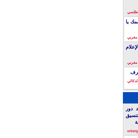
لأطلسي
مك يا
 مغربي
إعلام
 مغربي
خرف
لدكالي
د دور
تنسيق
ة
orient