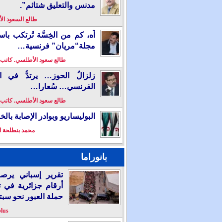
مدنس والتعليق شتائم”.
طالع السعود ا
آه، كم من الخِسَّة تُرتكب باس
مجلة“مريان” فرنسية…
طالع سعود الأطلسي. كاتب
زلزالُ الحوز… يرتدُّ في ال
الفرنسي… سُعارا…
طالع سعود الأطلسي. كاتب
البوليساريو وبوادر الإصابة بال
محمد بنطلحة ا
بانوراما
تقرير إسباني يرص
أرقام جزائرية في 
حملة العبور نحو سبت
plus