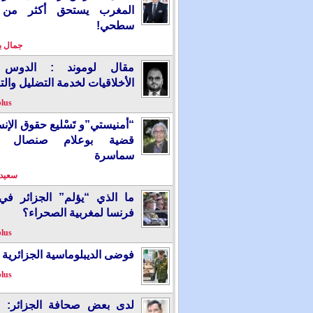
المغرب يستحق أكثر من
سطحي!
جمال 
مقال لوموند : الدوس 
الأخلاقيات لخدمة التضليل والت
plus
“أمنيستي”و تَسْليع حقوق الإ
قضية بوعلام صنصال ت
سماسرة
سعيد 
ما الذي “يؤلم” الجزائر ف
فرنسا لمغربية الصحراء؟
plus
فوضى الديبلوماسية الجزائرية
plus
لدى بعض صحافة الجزائر: “