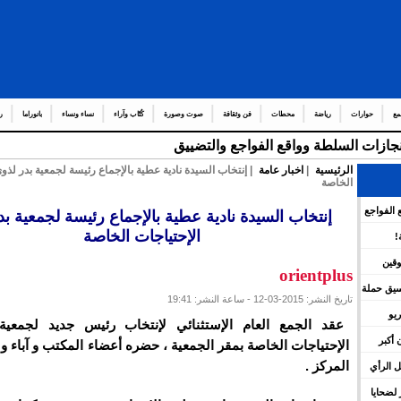
مع
حوارات
رياضة
محطات
فن وثقافة
صوت وصورة
كُتّاب وآراء
نساء ونساء
بانوراما
ر
إنجازات السلطة وواقع الفواجع والتضييق
الرئيسية
|
اخبار عامة
| إنتخاب السيدة نادية عطية بالإجماع رئيسة لجمعية بدر لذوي
الخاصة
 الفواجع
إنتخاب السيدة نادية عطية بالإجماع رئيسة لجمعية ب
الإحتياجات الخاصة
!
وقين
orientplus
نسيق حملة
تاريخ النشر: 2015-03-12 - ساعة النشر: 19:41
يو
عقد الجمع العام الإستثنائي لإنتخاب رئيس جديد لجمعية
 أكبر
الإحتياجات الخاصة بمقر الجمعية ، حضره أعضاء المكتب و آباء و أو
المركز .
 الرأي
لضحايا