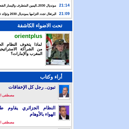
حرب غزة بأحداث سبتة
21:14
مونديال 2030..اليمين المتطرف واليسار ال
يوظفان الهجرة لاستهداف المغرب
21:09
البرتغال تجدد التزامها بمون
بالشراكة مع المغرب وإسبانيا
تحت الاضواء الكاشفة
orientplus
لماذا يتخوف النظام الج
من الشراكة الاستراتيجي
المغرب والإمارات؟
أراء وكتاب
تبون.. رجل كل الإخفاقات
مصطفى ا
النظام الجزائري يقاوم طو
الهواء بالأوهام
مصطفى ا