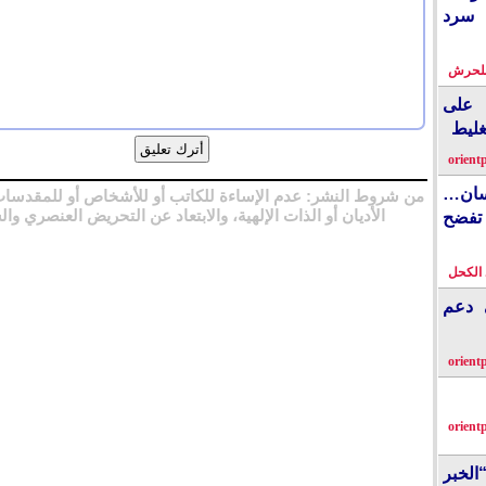
 سرد
بلحرش
على
غليط
orient
نسان…
من شروط النشر: عدم الإساءة للكاتب أو للأشخاص أو للمقدسات
الأديان أو الذات الإلهية، والابتعاد عن التحريض العنصري وال
فضح
الكحل
ي دعم
orient
orient
الخبر