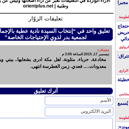
الآراء الواردة في التعليقات تعبر عن آراء أصحابها وليس عن 
مجبرا
وطنية | orientplus.net
لطوسة
تعليقات الزوّار
احتجاج
تعليق واحد في “إنتخاب السيدة نادية عطية بالإجما
حريض
لجمعية بدر لذوي الإحتياجات الخاصة”
دائي
كرواوي
جفجاف
:
ديسمبر 17, 2015 الساعة 3:05 م
تراق:
مخادعة. حرباء. متلونة. اهل مكة ادرى بشعابها.. بيني وبي
معدودات…. فعدي. زمن الغطرسة انتهى.
 الرازي
خطيئة
أترك تعليق
محاسن
يُسمع
لطوسة
ند»: