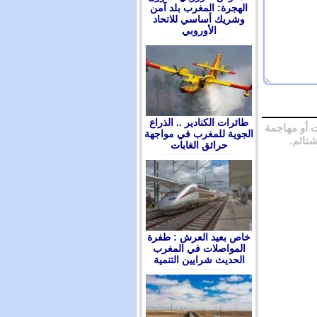
الهجرة: المغرب بلد آمن
وشريك أساسي للاتحاد
الأوروبي
طائرات الكنادير .. الذراع
 أو مهاجمة
الجوية للمغرب في مواجهة
شتائم.
حرائق الغابات
ﺧﺎﺹ ﺑﻌﻴﺪ ﺍﻟﻌﺮﺵ : ﻃﻔﺮﺓ
ﺍﻟﻤﻮﺍﺻﻼﺕ ﻓﻲ ﺍﻟﻤﻐﺮﺏ
ﺍﻟﺤﺪﻳﺚ ﺷﺮﺍﻳﻴﻦ ﺍﻟﺘﻨﻤﻴﺔ