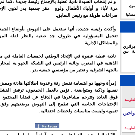
و تم إنتخاب السيدة نادية عطية بالإجماع رئيسة جديدة ،كما تم
شعبوي
مرة لأباء و أولياء الأطفال ولوج مقر جمعية بدر لذوي الإح
ديال 2030 وتؤكد تمسكها
صراعات طويلة مع رئيس السابق.
وأكدت رئيسة جديدة، أنها ستعمل على النهوض بأوضاع الجمعي
تتحمل المسؤولية في ظروف جد صعبة بالنظر لقلة الموار
وللمشاكل الإدارية.
زائري
ة بين
نادية عطية عضوة في الإتحاد الوطني لجمعيات العاملة في مج
الذهنية في المغرب ونائبة الرئيس في الشبكة الجهو ية لمحار
بالجهة الشرقية و تعتبر من مؤسسي جمعية بدر .
إمرأة وجهها ذو ابتسامة تفيض رقة وعذوبة اطلالتها هادئة ومميزة
نفسها وذكية ومتواضعة . تؤمن بالعمل الجمعوي، ترفض الفش
فوق العادة وتترجم مشاعرها في الدفاع عن قضايا المجتمع 
لطوسة
الإحتياجات الخاصة التي تطمح إلى النهوض بوضعيتهم وفق إ
تنموية وليست مناسبات ولحظات احتفالية.
احين
لطوسة