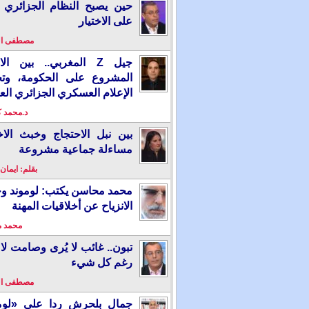
حين يصبح النظام الجزائري 
على الاختيار
مصطفى ا
جيل Z المغربي.. بين ال
المشروع على الحكومة، وت
الإعلام العسكري الجزائري الع
د.محمد 
بين نبل الاحتجاج وخبث الاخ
مساءلة جماعية مشروعة
بقلم: ايمان
محمد محاسن يكتب: لوموند و
الانزياح عن أخلاقيات المهنة
محمد 
تبون.. غائب لا يُرى وصامت لا 
رغم كل شيء
مصطفى ا
جمال بلحرش ردا على «لومو