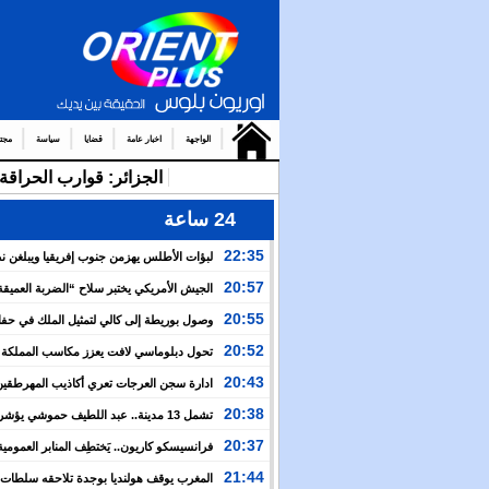
الواجهة
اخبار عامة
قضايا
سياسة
مجت
الجزائر: قوارب الحرا
24 ساعة
22:35
لبؤات الأطلس يهزمن جنوب إفريقيا ويبلغن 
كأس إفريقيا ويحجزن بطاقة مونديال 2027
20:57
الجيش الأمريكي يختبر سلاح “الضربة العميق
طانطان جنوب المغرب ضمن تعزيز التعاون العسكري بين
20:55
وصول بوريطة إلى كالي لتمثيل الملك في حف
والرباط
الرئيس الكولومبي الجديد
20:52
تحول دبلوماسي لافت يعزز مكاسب المملكة .
كولومبيا تعلن اعترافها بسيادة المغرب على أقاليمه الجنوب
20:43
ادارة سجن العرجات تعري أكاذيب المهرطقين
استفاد من 113 استشارة و50 فحصا طبيا
20:38
تعيينا جديدا في مناصب المسؤولية بمصالح الأمن الوطني
20:37
فرانسيسكو كاريون.. يَختطِف المنابر العمومية 
لتصريف أجندات معادية للمغرب
21:44
المغرب يوقف هولنديا بوجدة تلاحقه سلطات