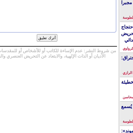
مجبرا
لطوسة
احتجاج
حريض
دائي
كرواوي
من شروط النشر: عدم الإساءة للكاتب أو للأشخاص أو للمقدسات
الأديان أو الذات الإلهية، والابتعاد عن التحريض العنصري وال
تراق:
 الرازي
خطيئة
محاسن
يُسمع
لطوسة
ند»: