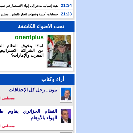
أمستردام
21:34
هيئة إسبانية تدعو إلى إنهاء الاستعمار في سبتة
وتعتبر إعادتهما إلى المغرب مسألة وقت
21:23
حسابات أجنبية وشبهات اتجار بالبشر.. مجل
الإنسان يكشف خفايا التعبئة للعبور الجماعي نحو سبتة
تحت الاضواء الكاشفة
orientplus
لماذا يتخوف النظام الج
من الشراكة الاستراتيجي
المغرب والإمارات؟
أراء وكتاب
تبون.. رجل كل الإخفاقات
مصطفى ا
النظام الجزائري يقاوم طو
الهواء بالأوهام
مصطفى ا