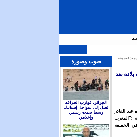
اسلنا
ه بعد تصريحه
صوت وصورة
لاده بعد
الجزائر: قوارب الحراقة
تصل إلى سواحل إسبانيا..
عبد القادر
وسط صمت رسمي
وإعلامي
ه :”المغرب
في الحقيقة