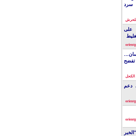
 سرد
بلحرش
على
غليط
orient
نسان…
فضح
الكحل
ي دعم
orient
orient
الخبر