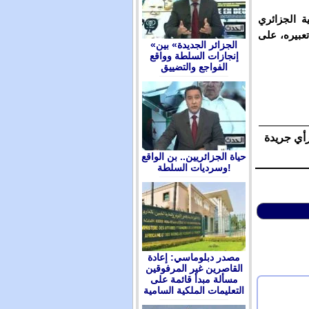
ة الجزائري
عبيره، على
«الجزائر الجديدة» بين
إنجازات السلطة وواقع
الفواجع والتضييق
رأي جريدة
حياة الجزائريين.. بن الواقع
وسرديات السلطة!
مصدر دبلوماسي: إعادة
القاصرين غير المرفوقين
مسألة مبدأ قائمة على
التعليمات الملكية السامية