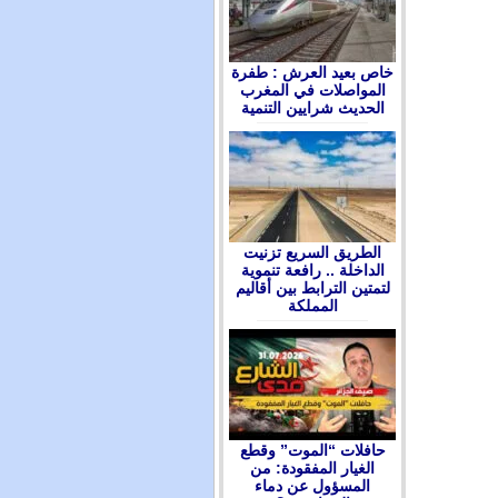
ﺧﺎﺹ ﺑﻌﻴﺪ ﺍﻟﻌﺮﺵ : ﻃﻔﺮﺓ
ﺍﻟﻤﻮﺍﺻﻼﺕ ﻓﻲ ﺍﻟﻤﻐﺮﺏ
ﺍﻟﺤﺪﻳﺚ ﺷﺮﺍﻳﻴﻦ ﺍﻟﺘﻨﻤﻴﺔ
الطريق السريع تزنيت
الداخلة .. رافعة تنموية
لتمتين الترابط بين أقاليم
المملكة
حافلات “الموت” وقطع
الغيار المفقودة: من
المسؤول عن دماء