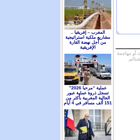
المغرب – إفريقيا ..
مشاريع ملكية استراتيجية
من أجل نهضة القارة
الإفريقية
 أو مهاجمة
شتائم.
عملية “مرحبا 2026”
تسجل ذروة عملية عبور
الجالية المغربية بأكثر من
151 ألف مسافر في 4 أيام