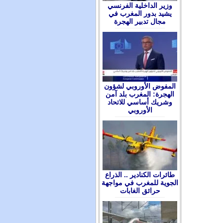
وزير الداخلية الفرنسي
يشيد بدور المغرب في
مجال تدبير الهجرة
المفوض الأوروبي لشؤون
الهجرة: المغرب بلد آمن
وشريك أساسي للاتحاد
الأوروبي
طائرات الكنادير .. الذراع
الجوية للمغرب في مواجهة
حرائق الغابات