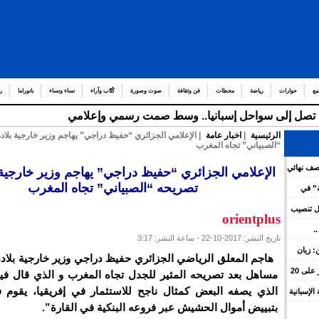
مع
حوارات
رياضة
محطات
فن وثقافة
صوت وصورة
كُتّاب وآراء
نساء ونساء
بانوراما
ر
قة تصل إلى سواحل إسبانيا.. وسط صمت رسمي وإعلامي
الرئيسية
|
اخبار عامة
| الإعلامي الجزائري “حفيظ دراجي” يهاجم وزير خارجية بلاد
“الصبياني” تجاه المغرب
نصف نهائي
الإعلامي الجزائري “حفيظ دراجي” يهاجم وزير خارجية ب
تصريحه “الصبياني” تجاه المغرب
ة” في
 واشنطن
ل تنصيب
orientplus
.
تاريخ النشر: 2017-10-22 - ساعة النشر: 3:17
ية
: زيان
هاجم المعلق الرياضي الجزائري حفيظ دراجي وزير خارجية بلاده 
تشمل 13 مدينة.. عبد اللطيف حموشي يؤشر على 20
مساهل بعد تصريحه المثير للجدل تجاه المغرب و الذي قال في
الذي يصفه البعض كمثال ناجح للاستثمار في إفريقيا، يقوم 
الإسبانية
بتبييض أموال الحشيش عبر فروعه البنكية في القارة”.