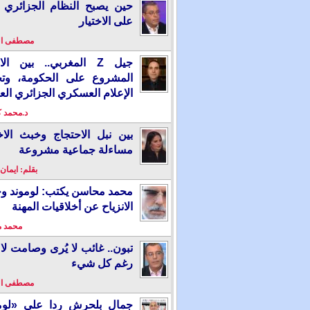
حين يصبح النظام الجزائري 
على الاختيار
مصطفى ا
جيل Z المغربي.. بين ال
المشروع على الحكومة، وت
الإعلام العسكري الجزائري الع
د.محمد 
بين نبل الاحتجاج وخبث الاخ
مساءلة جماعية مشروعة
بقلم: ايمان
محمد محاسن يكتب: لوموند و
الانزياح عن أخلاقيات المهنة
محمد 
تبون.. غائب لا يُرى وصامت لا 
رغم كل شيء
مصطفى ا
جمال بلحرش ردا على «لومو