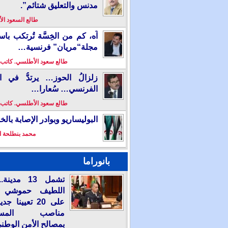
مدنس والتعليق شتائم”.
طالع السعود ا
آه، كم من الخِسَّة تُرتكب باس
مجلة“مريان” فرنسية…
طالع سعود الأطلسي. كاتب
زلزالُ الحوز… يرتدُّ في ال
الفرنسي… سُعارا…
طالع سعود الأطلسي. كاتب
البوليساريو وبوادر الإصابة بال
محمد بنطلحة ا
بانوراما
تشمل 13 مدي
اللطيف حموشي 
على 20 تعيينا ج
مناصب المسؤو
بمصالح الأمن الوطن