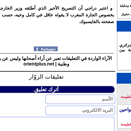
 ومليلية
و اعتبر دراجي أن التصريح الأخير الذي أطلقه وزير الخارجي
س حقوق
بخصوص الجارة المغرب لا يقوله عاقل في كامل وعيه، حسب ت
صفحته بالفايسبوك.
زائري
ة بين
الآراء الواردة في التعليقات تعبر عن آراء أصحابها وليس عن 
وطنية | orientplus.net
تعليقات الزوّار
أترك تعليق
لطوسة
احين
لطوسة