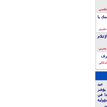
لأطلسي
مك يا
 مغربي
إعلام
 مغربي
خرف
لدكالي
نة.. عبد
يؤشر
ديدا في
لية
ي