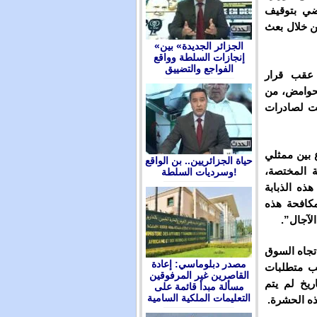
اضي بتوقيف
ن خلال بعث
«الجزائر الجديدة» بين
إنجازات السلطة وواقع
الفواجع والتضييق
 عقب قرار
لحوامض، من
قت لصادرات
 بين ممثلي
حياة الجزائريين.. بن الواقع
ة المختصة،
وسرديات السلطة!
ذه الذبابة
كافحة هذه
لآجال”.
 تجاه السوق
مصدر دبلوماسي: إعادة
سب متطلبات
القاصرين غير المرفوقين
نه منذ ذلك التاريخ لم يتم
مسألة مبدأ قائمة على
التعليمات الملكية السامية
ه الحشرة.