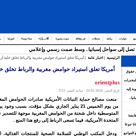
مع
حوارات
رياضة
محطات
فن وثقافة
صوت وصورة
كُتّاب وآراء
نساء ونساء
بانوراما
ر
قة تصل إلى سواحل إسبانيا.. وسط صمت رسمي وإعلامي
الرئيسية
|
اخبار عامة
| أمريكا تعلق استيراد حوامض مغربية والرباط تخلق خلية أز
أمريكا تعلق استيراد حوامض مغربية والرباط تخلق خل
س حقوق
المخدرات
orientplus
وبة إليه
تاريخ النشر: 2016-01-23 - ساعة النشر: 3:13
يا..
منعت مصالح حماية النباتات الأمريكية صادرات الحوامض المغربي
من يوم الخميس 21 يناير الجاري بشكل مؤقت، بسبب وجود 
المتوسطية داخل شحنة من الحوامض المغربية موجهة للتصدير نح
 القابضة
المتحدة الأمريكية، فيما تسعى الرباط إلى رفع هذا المنع .
 للهجرة في الجزائر.. وفاة 17 شابا جوعا
ودخل المكتب الوطني للسلامة الصحية للمنتجات الغذائية، الت
 الفواجع