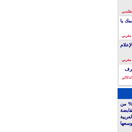
لأطلسي
مك يا
 مغربي
إعلام
 مغربي
خرف
لدكالي
أكديطال” تفتح 15% من
قابضة
ربية
وسعها