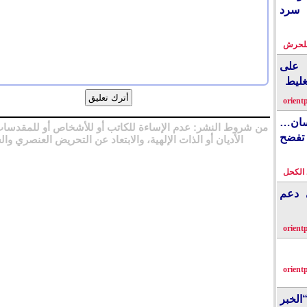
 سرد
بلحرش
على
غليط
orient
نسان…
من شروط النشر: عدم الإساءة للكاتب أو للأشخاص أو للمقدسات
فضح
الأديان أو الذات الإلهية، والابتعاد عن التحريض العنصري وال
الكحل
ي دعم
orient
orient
الخبر