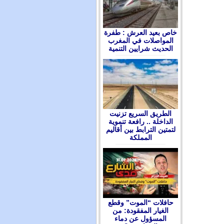
ﺧﺎﺹ ﺑﻌﻴﺪ ﺍﻟﻌﺮﺵ : ﻃﻔﺮﺓ
ﺍﻟﻤﻮﺍﺻﻼﺕ ﻓﻲ ﺍﻟﻤﻐﺮﺏ
ﺍﻟﺤﺪﻳﺚ ﺷﺮﺍﻳﻴﻦ ﺍﻟﺘﻨﻤﻴﺔ
الطريق السريع تزنيت
الداخلة .. رافعة تنموية
لتمتين الترابط بين أقاليم
المملكة
حافلات “الموت” وقطع
الغيار المفقودة: من
المسؤول عن دماء