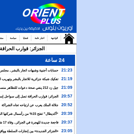
الواجهة
اخبار عامة
قضايا
سياسة
مجت
الجزائر: قوارب الحرا
24 ساعة
21:23
حسابات أجنبية وشبهات اتجار بالبشر.. مجل
الإنسان يكشف خفايا التعبئة للعبور الجماعي نحو سبتة
21:19
تفكيك شبكة جزائرية للاتجار بالبشر وتهريب 
بين إسبانيا والجزائر
21:09
جيل زد 212 ينفي صحة دعوات للتظاهر منس
ويحذر من منشورات مفبركة
20:57
الجزائر: قوارب الحراقة تصل إلى سواحل إسبان
وسط صمت رسمي وإعلامي
20:52
جلالة الملك يعرب عن ارتياحه تجاه الشراكة
الاستراتيجية بين المغرب والكوت ديفوار
20:39
“أكديطال” تفتح 15% من رأسمال شركتها
الدولية لـ”العربية للاستثمار” لتسريع توسعها في السعودية
20:37
فاجعة جديدة
وعطشا بعد أسبوعين من التيه قرب سواحل إسبانيا
23:05
«الجزائر الجديدة» بين إنجازات السلطة وواقع