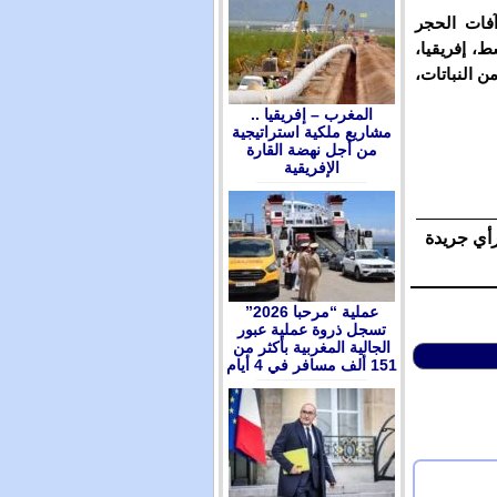
فات الحجر
، إفريقيا،
رايبي، حيث تصيب أكثر من 300 صنف من النباتات،
المغرب – إفريقيا ..
مشاريع ملكية استراتيجية
من أجل نهضة القارة
الإفريقية
رأي جريدة
عملية “مرحبا 2026”
تسجل ذروة عملية عبور
الجالية المغربية بأكثر من
151 ألف مسافر في 4 أيام