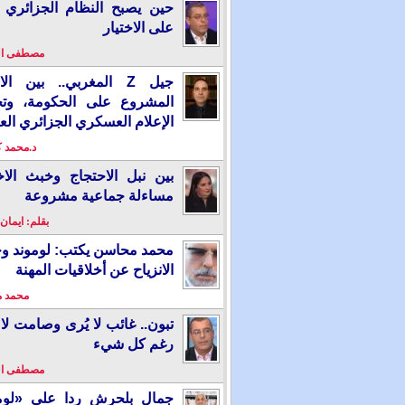
حين يصبح النظام الجزائري 
على الاختيار
مصطفى ا
جيل Z المغربي.. بين ال
المشروع على الحكومة، وت
الإعلام العسكري الجزائري الع
د.محمد 
بين نبل الاحتجاج وخبث الاخ
مساءلة جماعية مشروعة
بقلم: ايمان
محمد محاسن يكتب: لوموند و
الانزياح عن أخلاقيات المهنة
محمد 
تبون.. غائب لا يُرى وصامت لا 
رغم كل شيء
مصطفى ا
جمال بلحرش ردا على «لومو