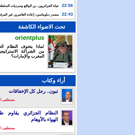
والتضييق
22:56
حياة الجزائريين.. بن الواقع وسرديات السلطة
22:43
مصدر دبلوماسي: إعادة القاصرين غير المرف
مسألة مبدأ قائمة على التعليمات الملكية السامية
تحت الاضواء الكاشفة
orientplus
لماذا يتخوف النظام الج
من الشراكة الاستراتيجي
المغرب والإمارات؟
أراء وكتاب
تبون.. رجل كل الإخفاقات
مصطفى ا
النظام الجزائري يقاوم طو
الهواء بالأوهام
مصطفى ا