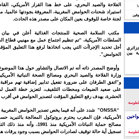
الفلاحة والصيد البحري، على خط هذا القرار الأمريكي، الق
!
استيراد شحنات الحوامض المغربية، المعروفة بجودتها عالميا، م
وقين
لجنة خاصة للوقوف بعين المكان على مصدر هذه الحادث.
مكتب السلامة الصحية للمنتجات الغذائية أعلن في بيان
السلطات الأمريكية، “تم تنظيم اجتماع عمل مع مهنيي قطاع ا
أجل تحديد الإجراأت التي يجب اتخاذها لرفع هذا التعليق المؤ
زائري
ة بين
الحوامض”.
وأوضح المصدر ذاته أنه تم الاتصال والتشاور حول هذا الموضوع
وزارة الفلاحة والصيد البحري ومصالح الصحة النباتية الأمريكي
و”اتفق الطرفان على ضرورة تفعيل تدابير إضافية تهم مراقبة ه
على صعيد الضيعات ومحطات التلفيف، لتعزيز خطة العمل لم
الحشرة، بهدف رفع التعليق المؤقت لتصدير الحوامض في أقرب ا
لطوسة
“ONSSA” شدد على أنه فيما يخص تصدير الحوامض المغربية
احين
الأمريكية، فإن المغرب يحترم بروتوكول المعالجة بالتبريد ح
مصالح حماية النباتات الأمريكية منذ 1991، وأ
تسجيل أية حالة توقيف لصادرات الحوامض بسبب وجود يرقات هذ
لطوسة