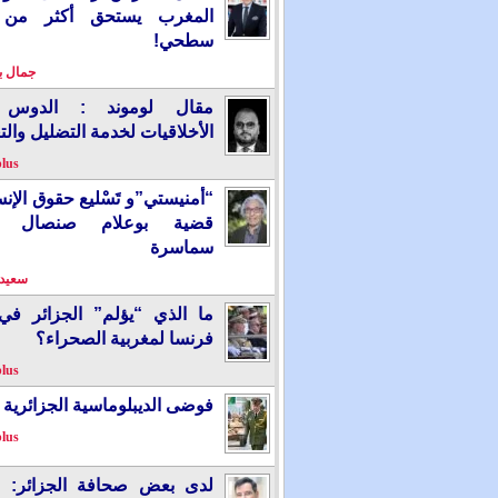
المغرب يستحق أكثر من
سطحي!
جمال 
مقال لوموند : الدوس 
الأخلاقيات لخدمة التضليل والت
plus
“أمنيستي”و تَسْليع حقوق الإ
قضية بوعلام صنصال ت
سماسرة
سعيد 
ما الذي “يؤلم” الجزائر ف
فرنسا لمغربية الصحراء؟
plus
فوضى الديبلوماسية الجزائرية
plus
لدى بعض صحافة الجزائر: “