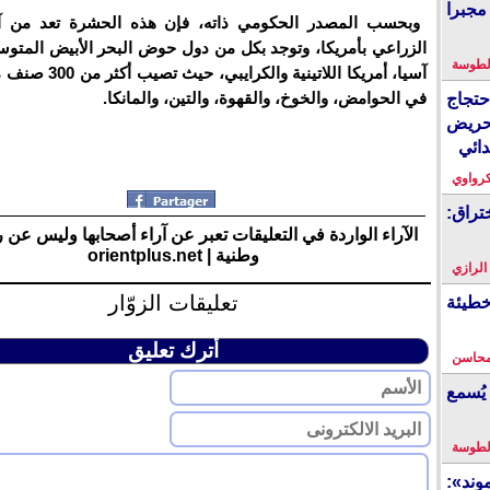
مجبرا
وبحسب المصدر الحكومي ذاته، فإن هذه الحشرة تعد من آ
الزراعي بأمريكا، وتوجد بكل من دول حوض البحر الأبيض المتوسط
لطوسة
آسيا، أمريكا اللاتينية والك
في الحوامض، والخوخ، والقهوة، والتين، والمانكا.
احتجاج
حريض
دائي
كرواوي
تراق:
الآراء الواردة في التعليقات تعبر عن آراء أصحابها وليس عن 
وطنية | orientplus.net
 الرازي
تعليقات الزوّار
خطيئة
أترك تعليق
محاسن
يُسمع
لطوسة
ند»: