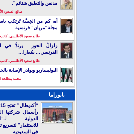
مدنس والتعليق شتائم”.
طالع السعود ا
آه، كم من الخِسَّة تُرتكب باس
مجلة“مريان” فرنسية…
طالع سعود الأطلسي. كاتب
زلزالُ الحوز… يرتدُّ في ال
الفرنسي… سُعارا…
طالع سعود الأطلسي. كاتب
البوليساريو وبوادر الإصابة بال
محمد بنطلحة ا
بانوراما
“
رأسمال شركتها ال
الدولية لـ”الع
للاستثمار” لتسريع ت
في السعودية