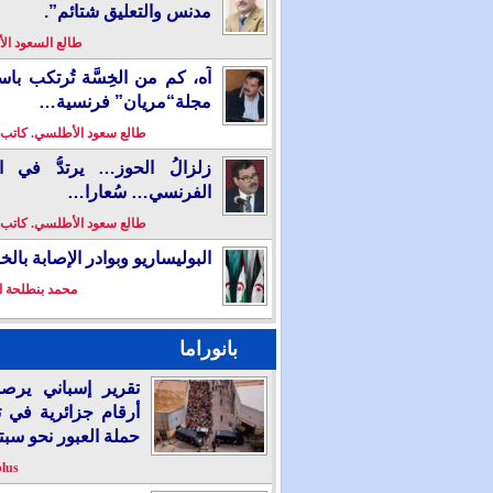
مدنس والتعليق شتائم”.
طالع السعود ا
آه، كم من الخِسَّة تُرتكب باس
مجلة“مريان” فرنسية…
طالع سعود الأطلسي. كاتب
زلزالُ الحوز… يرتدُّ في ال
الفرنسي… سُعارا…
طالع سعود الأطلسي. كاتب
البوليساريو وبوادر الإصابة بال
محمد بنطلحة ا
بانوراما
تقرير إسباني يرص
أرقام جزائرية في 
حملة العبور نحو سبت
plus