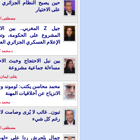
حين يصبح النظام الجزائري 
على الاختيار
مصطفى ا
جيل Z المغربي.. بين ال
المشروع على الحكومة، وت
الإعلام العسكري الجزائري الع
د.محمد 
بين نبل الاحتجاج وخبث الاخ
مساءلة جماعية مشروعة
بقلم: ايمان
محمد محاسن يكتب: لوموند و
الانزياح عن أخلاقيات المهنة
محمد 
تبون.. غائب لا يُرى وصامت لا 
رغم كل شيء
مصطفى ا
جمال بلحرش ردا على «لومو