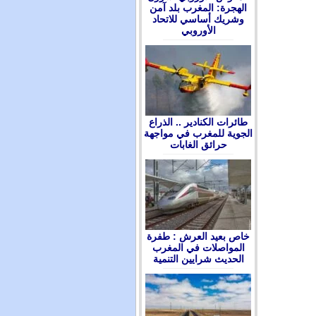
الهجرة: المغرب بلد آمن
وشريك أساسي للاتحاد
الأوروبي
طائرات الكنادير .. الذراع
الجوية للمغرب في مواجهة
حرائق الغابات
ﺧﺎﺹ ﺑﻌﻴﺪ ﺍﻟﻌﺮﺵ : ﻃﻔﺮﺓ
ﺍﻟﻤﻮﺍﺻﻼﺕ ﻓﻲ ﺍﻟﻤﻐﺮﺏ
ﺍﻟﺤﺪﻳﺚ ﺷﺮﺍﻳﻴﻦ ﺍﻟﺘﻨﻤﻴﺔ