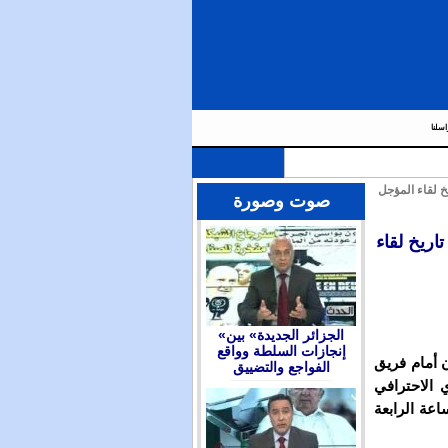
اسلنا
خ لقاء المؤجل
صوت وصورة
اريخ لقاء
«الجزائر الجديدة» بين
إنجازات السلطة وواقع
ن أمام فريق
الفواجع والتضييق
 الاحترافي
م السبت30 أبريل 2016 على الساعة الرابعة