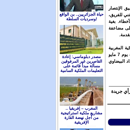
ق الإنتصار
حياة الجزائريين.. بن الواقع
ني للفريق،
وسرديات السلطة!
خطاء. بغية
على مضاعفة
قدمة.
ة المغربية
لكرة القدم، تأجيل الجولة الـ 27 من البطولة، التي كان مقررة يوم 7 مايو
مصدر دبلوماسي: إعادة
د البيضاوي
القاصرين غير المرفوقين
مسألة مبدأ قائمة على
التعليمات الملكية السامية
رأي جريدة
المغرب – إفريقيا ..
مشاريع ملكية استراتيجية
من أجل نهضة القارة
الإفريقية