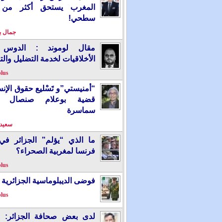
المغرب يستحق أكثر من
سطحي!
جمال 
مقال لوموند : الدوس 
الأخلاقيات لخدمة التضليل والت
plus
“أمنيستي”و تَسْليع حقوق الإ
قضية بوعلام صنصال ت
سماسرة
سعيد 
ما الذي “يؤلم” الجزائر ف
فرنسا لمغربية الصحراء؟
plus
فوضى الديبلوماسية الجزائرية
plus
لدى بعض صحافة الجزائر: “