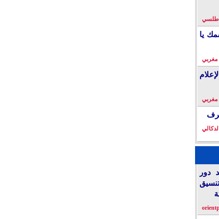
لأطلسي
مك يا
 مغربي
إعلام
 مغربي
خرف
لدكالي
د دور
تنسيق
ة
orient