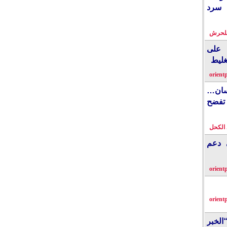
 سرد
بلحرش
على
غليط
orient
نسان…
فضح
الكحل
ي دعم
orient
orient
الخبر