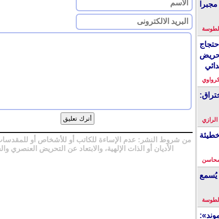
مجبرا
لطوسة
احتجاج
حريض
دائي
كرواوي
تراق:
 الرازي
خطيئة
من شروط النشر: عدم الإساءة للكاتب أو للأشخاص أو للمقدسات
الأديان أو الذات الإلهية، والابتعاد عن التحريض العنصري وال
محاسن
يُسمع
لطوسة
ند»: