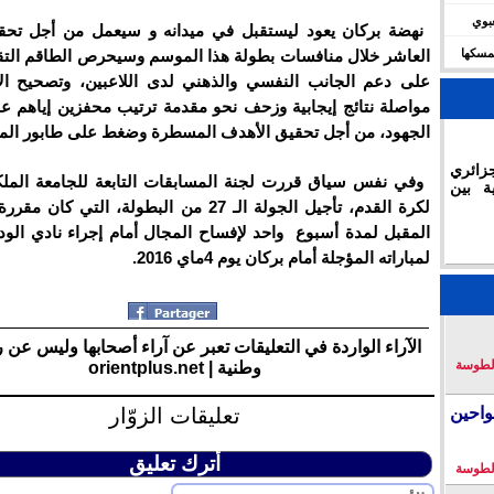
شعبوي
نهضة بركان يعود ليستقبل في ميدانه و سيعمل من أجل تحقي
ديال 2030 وتؤكد تمسكها
العاشر خلال منافسات بطولة هذا الموسم وسيحرص الطاقم التق
على دعم الجانب النفسي والذهني لدى اللاعبين، وتصحيح الأ
مواصلة نتائج إيجابية وزحف نحو مقدمة ترتيب محفزين إياهم 
الجهود، من أجل تحقيق الأهدف المسطرة وضغط على طابور الم
زائري
وفي نفس سياق قررت لجنة المسابقات التابعة للجامعة الملكي
ة بين
المقبل لمدة أسبوع واحد لإفساح المجال أمام إجراء نادي الودا
لمباراته المؤجلة أمام بركان يوم 4ماي 2016.
الآراء الواردة في التعليقات تعبر عن آراء أصحابها وليس عن 
لطوسة
وطنية | orientplus.net
تعليقات الزوّار
احين
أترك تعليق
لطوسة