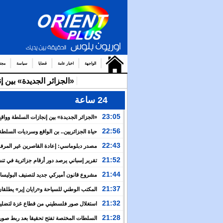
الواجهة
اخبار عامة
قضايا
سياسة
مجت
«الجزائر الجديدة» بين 
24 ساعة
23:05
«الجزائر الجديدة» بين إنجازات السلطة وواقع
والتضييق
22:56
حياة الجزائريين.. بن الواقع وسرديات السلطة
22:43
مصدر دبلوماسي: إعادة القاصرين غير المرف
مسألة مبدأ قائمة على التعليمات الملكية السامية
21:52
تقرير إسباني يرصد دور أرقام جزائرية في ت
العبور نحو سبتة
21:44
مشروع قانون أميركي جديد لتصنيف البوليسار
منظمة إرهابية
21:37
المكتب الوطني للسياحة و«رايان إير» يطلقان
برنامج جوي شتوي نحو المغرب
21:32
استغلال صور فلسطيني من قطاع غزة لتضليل
العام بشأن أحداث سبتة
21:28
السلطات المختصة تفتح تحقيقا بعد ربط صور 