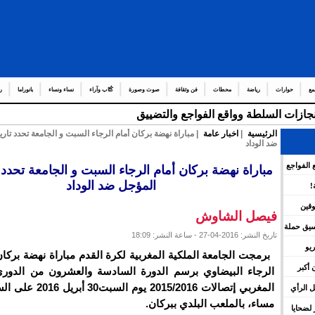
مع
حوارات
رياضة
محطات
فن وثقافة
صوت وصورة
كُتّاب وآراء
نساء ونساء
بانوراما
ر
إنجازات السلطة وواقع الفواجع والتضييق
الرئيسية
|
اخبار عامة
| مباراة نهضة بركان أمام الرجاء السبت و الجامعة تحدد تاري
ضد الوداد
 الفواجع
مباراة نهضة بركان أمام الرجاء السبت و الجامعة تحدد ت
المؤجل ضد الوداد
!
وقين
فيصل الشاوش
نسيق حملة
تاريخ النشر: 2016-04-27 - ساعة النشر: 18:09
يو
برمجت الجامعة الملكية المغربية لكرة القدم مباراة نهضة بركا
 أكبر
الرجاء البيضاوي برسم الدورة السادسة والعشرون من الدوري
المغربي إتصالات 2015/2016 يو
 الرأي
مساء، بالملعب البلدي ببركان.
لضحايا