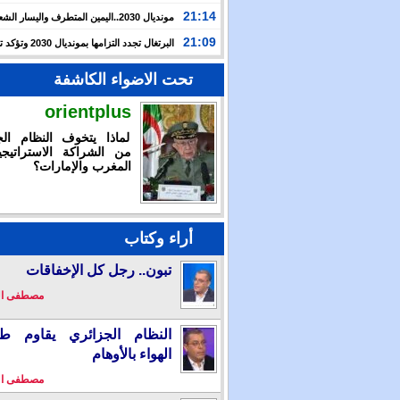
حرب غزة بأحداث سبتة
21:14
مونديال 2030..اليمين المتطرف واليسار ال
يوظفان الهجرة لاستهداف المغرب
21:09
البرتغال تجدد التزامها بمون
بالشراكة مع المغرب وإسبانيا
تحت الاضواء الكاشفة
orientplus
لماذا يتخوف النظام الج
من الشراكة الاستراتيجي
المغرب والإمارات؟
أراء وكتاب
تبون.. رجل كل الإخفاقات
مصطفى ا
النظام الجزائري يقاوم طو
الهواء بالأوهام
مصطفى ا