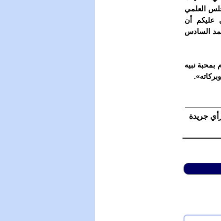
مجلس العلمي
 عليكم أن
حمد السادس
 بمحبة نبيه
بركاته».
رأي جريدة