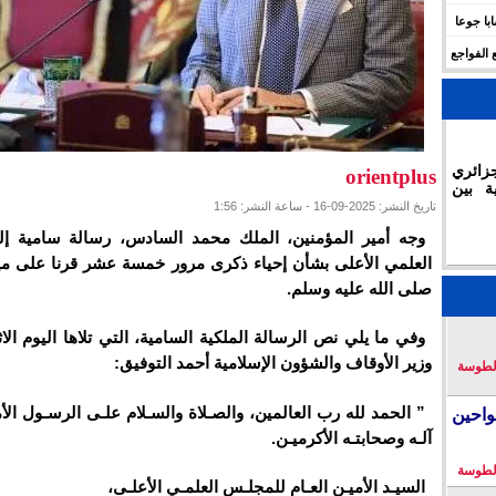
 للهجرة في الجزائر.. وفاة 17 شابا جوعا
 الفواجع
زائري
orientplus
ة بين
تاريخ النشر: 2025-09-16 - ساعة النشر: 1:56
وجه أمير المؤمنين، الملك محمد السادس، رسالة سامية إ
العلمي الأعلى بشأن إحياء ذكرى مرور خمسة عشر قرنا على مي
صلى الله عليه وسلم.
وفي ما يلي نص الرسالة الملكية السامية، التي تلاها اليوم الاث
وزير الأوقاف والشؤون الإسلامية أحمد التوفيق:
لطوسة
” الحمد لله رب العالمين، والصـلاة والسـلام علـى الرسـول الأ
احين
آلـه وصحابتـه الأكرميـن.
لطوسة
السيـد الأميـن العـام للمجلـس العلمـي الأعلـى،