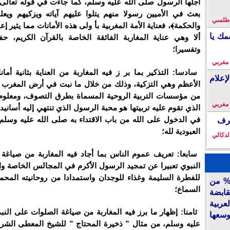
أجلها الرسول صلى الله عليه وسلم، كما جاءت في قوله تعالى:
بعث في الأميين رسولا منهم يتلوا عليهم آياته ويزكيهم ويعل
لأطلسي
والحكمة﴾، فعناية الأمة المغربية بأ ولى هذه الأمانات مما يثير إع
مك يا
ألا وهي عناية المغاربة الفائقة الخاصة بالقرآن الكريم، حف
وتفسيرا؛
 مغربي
سادسا: التذكير بما بر ز فيه المغاربة من العناية بثانية أما
إعلام
الأعظم وهي التزكية، وذلك من خلال ما نبت في أرض المغرب 
من مؤسسات التربية الروحية المسماة بطرق التصوف، ومعلوم
 مغربي
الذي تقوم عليه تربيتها هو محبة الرسول الذي تنتهي إليه أساني
في الدخول على الله من باب الاقتداء به صلى الله عليه وسل
خرف
العبودية لله؛
لدكالي
سابعا: تعريف عموم الناس بما أجاد فيه المغاربة من صياغة 
النبوي تعبيرا عن تمجيد الرسول الأكرم في المجالس الخاصة وال
للفطرة السليمة وغذاء للوجدان واستمدادا من روحانيته المحم
أكديطال” تفتح 15% من
السماع؛
قابضة
ربية
ثامنا: إظهار ما برز فيه المغاربة من صياغة الصلوات على النب
وسعها
عليه وسلم، من مثال ” ذخيرة المحتاج ” للشيخ المعطى الشرق