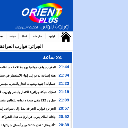
الواجهة
اخبار عامة
قضايا
سياسة
مجت
الجزائر: قوارب الحرا
24 ساعة
21:44
المغرب يوقف هولنديا بوجدة تلاحقه سلطات
أمستردام
21:34
هيئة إسبانية تدعو إلى إنهاء الاستعمار في سبتة
وتعتبر إعادتهما إلى المغرب مسألة وقت
21:23
حسابات أجنبية وشبهات اتجار بالبشر.. مجل
الإنسان يكشف خفايا التعبئة للعبور الجماعي نحو سبتة
21:19
تفكيك شبكة جزائرية للاتجار بالبشر وتهريب 
بين إسبانيا والجزائر
21:09
جيل زد 212 ينفي صحة دعوات للتظاهر منس
ويحذر من منشورات مفبركة
20:57
الجزائر: قوارب الحراقة تصل إلى سواحل إسبان
وسط صمت رسمي وإعلامي
20:52
جلالة الملك يعرب عن ارتياحه تجاه الشراكة
الاستراتيجية بين المغرب والكوت ديفوار
20:39
“أكديطال” تفتح 15% من رأسمال شركتها