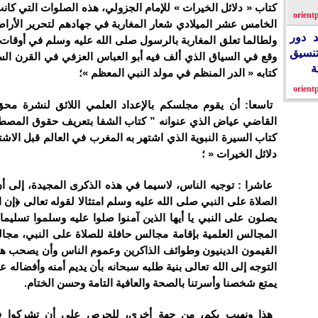
كتاب « دلائل الخيرات » للإمام الجزولي، هذه الصلوات التي كا
orient
الخامس عشر الميلادي شعار المغاربة في جهادهم لتحرير الأراض
د دور
ولطالما تعلق المغاربة بالرسول صلى الله عليه وسلم في أوقات 
تنسيق
وقع في السياق الذي ألف فيه أبو العباس العزفي في القرن الس
ة
كتابه « الدر المنظم في مولد النبي المعظم »؛
orient
تاسعا: أن يقوم مجلسكم بالإعداد العلمي اللائق لنشرة مح
القاضي عياض الذي عنوانه ” كتاب الشفا بتعريف حقوق المصط
كتاب السيرة النبوية الذي اشتهر به المغرب في العالم قبل الاشت
دلائل الخيرات « ؛
عاشرا : توجيه الناس، لاسيما في هذه الذكرى المجيدة، إلى أن
الصلاة على النبي صلى الله عليه وسلم امتثالا لقوله تعالى ﴿إن ال
يصلون على النبي يا أيها الذين آمنوا صلوا عليه وسلموا تسليما
المجالس العلمية بإقامة مجالس حافلة للصلاة على النبي، مج
القيمون الدينيون وطوائف الذاكرين وعموم الناس وأن يصحب ه
التوجه إلى الله تعالى بنية طلبه سبحانه بأن يديم أمنه وأفضاله عل
يمتع شخصنا وأسرتنا بالصحة والعافية التامة وحسن الختام.
هذا ونهيب بكم، من جهة أخرى، للحرص على أن تشركوا ف