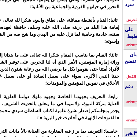
 سرد
التحرر في حياتهم الفردية والجماعية من الأنانية؛
ثانيا: القيام بأنشطة مماثلة، على نطاق واسع، شكرا لله تعالى
بلحرش
إمامة هذا البلد من ذريته صلى الله عليه وسلم، حافظة لعهده،
على
سننه، خادمة وحامية لما نزل عليه من الهدي وما شخ صه من الشم
غليط
وإسوته؛
orient
نسان…
ثالثا: القيام بما يناسب المقام شكرا لله تعالى على ما هدانا إ
فضح
وراثة إمارة المؤمنين، الأمر الذي أه لنا للحرص على توفير ال
لأفراد أمتنا حتى يقوموا بكل ما يرضي الله من رعاية شئون الدين 
جدنا النبي الأكرم، سواء على سبيل العبادة أو على سبيل 
الكحل
الأخلاق في نفوس المؤمنين والمؤمنات؛
ي دعم
رابعا: التعريف بجهودنا الخاصة وجهود ملوك دولتنا العلوية 
orient
العناية بتركة النبوة، ولاسيما في ما يتعلق بالحديث الشريف، 
يجدر بمجلسكم إصدار نشرة علمية لكتاب السلطان سيدي محمد ب
« الفتوحات الإلهية في أحاديث خير البرية « ؛
orient
خامسا: التعريف بما بر ز فيه المغاربة من العناية بالأ مانات ا
الخبر