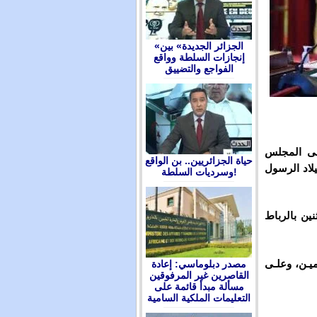
«الجزائر الجديدة» بين
إنجازات السلطة وواقع
الفواجع والتضييق
لى المجلس
حياة الجزائريين.. بن الواقع
لاد الرسول
وسرديات السلطة!
نين بالرباط
ميـن، وعلـى
مصدر دبلوماسي: إعادة
القاصرين غير المرفوقين
مسألة مبدأ قائمة على
التعليمات الملكية السامية