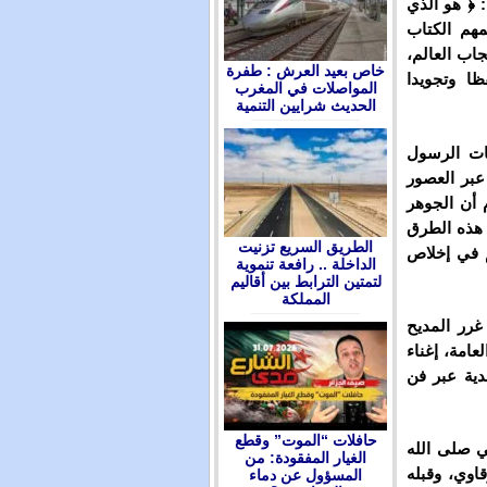
 ﴿ هو الذي
مهم الكتاب
جاب العالم،
ﺧﺎﺹ ﺑﻌﻴﺪ ﺍﻟﻌﺮﺵ : ﻃﻔﺮﺓ
ظا وتجويدا
ﺍﻟﻤﻮﺍﺻﻼﺕ ﻓﻲ ﺍﻟﻤﻐﺮﺏ
ﺍﻟﺤﺪﻳﺚ ﺷﺮﺍﻳﻴﻦ ﺍﻟﺘﻨﻤﻴﺔ
نات الرسول
عبر العصور
 أن الجوهر
د هذه الطرق
الطريق السريع تزنيت
م في إخلاص
الداخلة .. رافعة تنموية
لتمتين الترابط بين أقاليم
المملكة
غرر المديح
عامة، إغناء
دية عبر فن
حافلات “الموت” وقطع
ي صلى الله
الغيار المفقودة: من
اوي، وقبله
المسؤول عن دماء