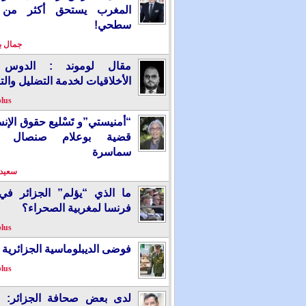
المغرب يستحق أكثر من
سطحي!
جمال 
مقال لوموند : الدوس 
الأخلاقيات لخدمة التضليل والت
plus
“أمنيستي”و تَسْليع حقوق الإ
قضية بوعلام صنصال ت
سماسرة
سعيد 
ما الذي “يؤلم” الجزائر ف
فرنسا لمغربية الصحراء؟
plus
فوضى الديبلوماسية الجزائرية
plus
لدى بعض صحافة الجزائر: “