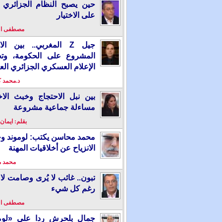
حين يصبح النظام الجزائري 
على الاختيار
مصطفى ا
جيل Z المغربي.. بين ال
المشروع على الحكومة، وت
الإعلام العسكري الجزائري الع
د.محمد 
بين نبل الاحتجاج وخبث الاخ
مساءلة جماعية مشروعة
بقلم: ايمان
محمد محاسن يكتب: لوموند و
الانزياح عن أخلاقيات المهنة
محمد 
تبون.. غائب لا يُرى وصامت لا 
رغم كل شيء
مصطفى ا
جمال بلحرش ردا على «لومو