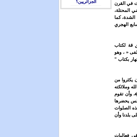
الجزائريين؟
نت في القرن
ي المحتلة،
الشدة، كما
ابع الهجري
ق قة لكتاب
فى « ، وهو
هار بكتاب ”
 يكثروا من
له وملائكته
﴾، وأن تقوم
الس يحضرها
ذه الصلوات
ى بلدنا وأن
ي فعاليات