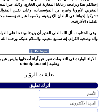
إحيائكم هذا وبرامجه رعايانا المغاربة في الخارج، وذلك عبر ال
المغربي لأوروبا وغيره من المؤسسات، وعلى نفس المنوال
تشركوا إخواننا في البلدان الإفريقية، ولاسيما عبر «مؤسسة م
للعلماء الأفارقة».
وفي الختام، نسأل الله العلي القدير أن يزيدنا وينفعنا على الدوام
وآله وصحبه الكرام، إنه سميع مجيب، والسلام عليكم ورحمة الله و
الآراء الواردة في التعليقات تعبر عن آراء أصحابها وليس عن 
وطنية | orientplus.net
تعليقات الزوّار
أترك تعليق