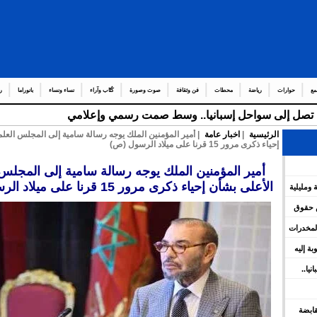
مع
حوارات
رياضة
محطات
فن وثقافة
صوت وصورة
كُتّاب وآراء
نساء ونساء
بانوراما
ر
قة تصل إلى سواحل إسبانيا.. وسط صمت رسمي وإعلامي
الرئيسية
|
اخبار عامة
| أمير المؤمنين الملك يوجه رسالة سامية إلى المجلس العل
إحياء ذكرى مرور 15 قرنا على ميلاد الرسول (ص)
أمير المؤمنين الملك يوجه رسالة سامية إلى المجلس
الأعلى بشأن إحياء ذكرى مرور 15 قرنا على ميلاد الرسول (ص)
 ومليلية
س حقوق
المخدرات
وبة إليه
يا..
 القابضة