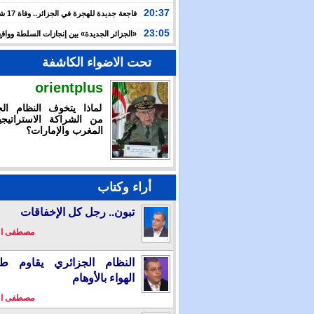
الدولية لـ”العربية للاستثمار” لتسريع توسعها في السعودية
20:37
فاجعة جديدة
وعطشا بعد أسبوعين من التيه قرب سواحل إسبانيا
23:05
«الجزائر الجديدة» بين إنجازات السلطة وواقع
والتضييق
تحت الاضواء الكاشفة
orientplus
لماذا يتخوف النظام الج
من الشراكة الاستراتيجي
المغرب والإمارات؟
أراء وكتاب
تبون.. رجل كل الإخفاقات
مصطفى ا
النظام الجزائري يقاوم طو
الهواء بالأوهام
مصطفى ا