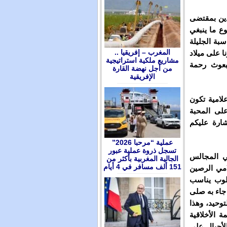
لدين بمقتضى
ع ما ينبغي
سبة الجليلة
المغرب – إفريقيا ..
ا على ميلاد
مشاريع ملكية استراتيجية
بعوث رحمة
من أجل نهضة القارة
الإفريقية
لامية تكون
لى المحبة
شارة عليكم
عملية “مرحبا 2026”
تسجل ذروة عملية عبور
في المجالس
الجالية المغربية بأكثر من
151 ألف مسافر في 4 أيام
امي الرصين
سلوب يناسب
جاء به صلى
توحيد، وهذا
 الأخلاقية
لأجيال على