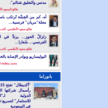
مدنس والتعليق شتائم”.
طالع السعود ا
آه، كم من الخِسَّة تُرتكب باس
مجلة“مريان” فرنسية…
طالع سعود الأطلسي. كاتب
زلزالُ الحوز… يرتدُّ في ال
الفرنسي… سُعارا…
طالع سعود الأطلسي. كاتب
البوليساريو وبوادر الإصابة بال
محمد بنطلحة ا
بانوراما
“
رأسمال شركتها ال
الدولية لـ”الع
للاستثمار” لتسريع ت
في السعودية