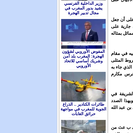
وزير الداخلية الفرنسي
يشيد بدور المغرب في
مجال تدبير الهجرة
 على أن جعل
 جارية على
ائل بمثاله
المفوض الأوروبي لشؤون
ليه في مقام
الهجرة: المغرب بلد آمن
شروط المثلى
وشريك أساسي للاتحاد
الأوروبي
الذي جاء به
غرس مكارم
الشريفة في
وبهذا الصدد
طائرات الكنادير .. الذراع
ن عبد الله
الجوية للمغرب في مواجهة
حرائق الغابات
لتي ب عث من