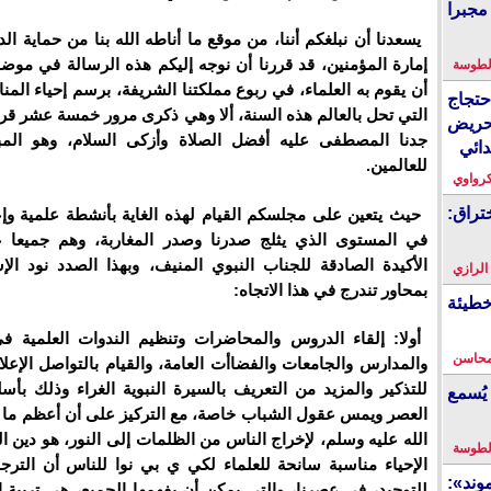
مجبرا
يسعدنا أن نبلغكم أننا، من موقع ما أناطه الله بنا من حماية ا
إمارة المؤمنين، قد قررنا أن نوجه إليكم هذه الرسالة في موضو
لطوسة
أن يقوم به العلماء، في ربوع مملكتنا الشريفة، برسم إحياء المنا
احتجاج
التي تحل بالعالم هذه السنة، ألا وهي ذكرى مرور خمسة عشر قرن
حريض
جدنا المصطفى عليه أفضل الصلاة وأزكى السلام، وهو الم
دائي
للعالمين.
كرواوي
تراق:
حيث يتعين على مجلسكم القيام لهذه الغاية بأنشطة علمية وإع
في المستوى الذي يثلج صدرنا وصدر المغاربة، وهم جميعا ع
الأكيدة الصادقة للجناب النبوي المنيف، وبهذا الصدد نود الإ
 الرازي
بمحاور تندرج في هذا الاتجاه:
خطيئة
أولا: إلقاء الدروس والمحاضرات وتنظيم الندوات العلمية 
محاسن
والمدارس والجامعات والفضاأت العامة، والقيام بالتواصل الإعل
للتذكير والمزيد من التعريف بالسيرة النبوية الغراء وذلك بأ
يُسمع
العصر ويمس عقول الشباب خاصة، مع التركيز على أن أعظم ما 
الله عليه وسلم، لإخراج الناس من الظلمات إلى النور، هو دين ال
لطوسة
الإحياء مناسبة سانحة للعلماء لكي ي بي نوا للناس أن الترجمة
ند»:
للتوحيد، في عصرنا، والتي يمكن أن يفهمها الجميع، هي تربية ا