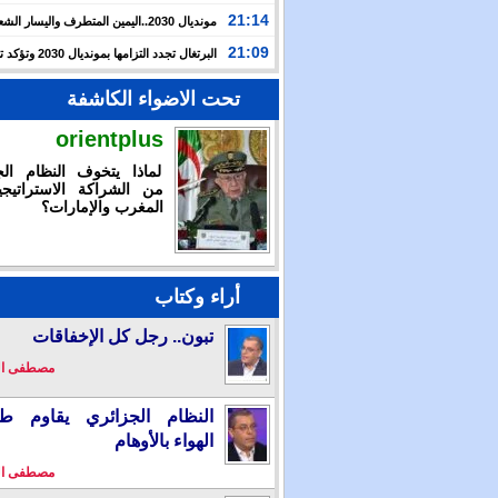
حرب غزة بأحداث سبتة
21:14
مونديال 2030..اليمين المتطرف واليسار ال
يوظفان الهجرة لاستهداف المغرب
21:09
البرتغال تجدد التزامها بمون
بالشراكة مع المغرب وإسبانيا
تحت الاضواء الكاشفة
orientplus
لماذا يتخوف النظام الج
من الشراكة الاستراتيجي
المغرب والإمارات؟
أراء وكتاب
تبون.. رجل كل الإخفاقات
مصطفى ا
النظام الجزائري يقاوم طو
الهواء بالأوهام
مصطفى ا