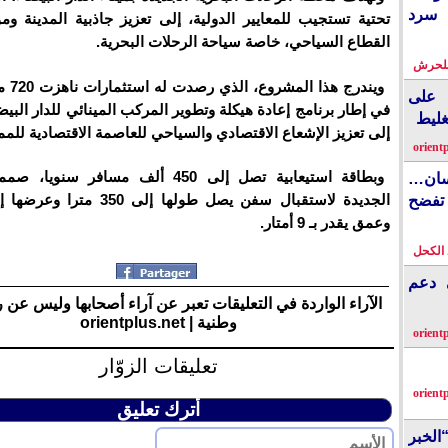
 سرد
تحتية تستجيب للمعايير الدولية، إلى تعزيز جاذبية المدينة وم
القطاع السياحي، خاصة سياحة الرحلات البحرية.
بلحرش
ويندرج ه
على
في إطار برنامج إعادة هيكلة وتطوير المركب المينائي للدار البيضا
غليط
إلى تعزيز الإشعاع الاقتصادي والسياحي للعاصمة الاقتصادية للمم
orient
وبطاقة استيعابية تصل إلى 450 ألف مسافر س
نسان…
فضح
وعمق يقدر بـ 9 أمتار.
الكحل
ي دعم
الآراء الواردة في التعليقات تعبر عن آراء أصحابها وليس عن 
وطنية | orientplus.net
orient
تعليقات الزوّار
orient
أترك تعليق
الخبر