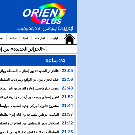
الواجهة
اخبار عامة
قضايا
سياسة
مجت
«الجزائر الجديدة» بين 
24 ساعة
23:05
«الجزائر الجديدة» بين إنجازات السلطة وواقع
والتضييق
22:56
حياة الجزائريين.. بن الواقع وسرديات السلطة
22:43
مصدر دبلوماسي: إعادة القاصرين غير المرف
مسألة مبدأ قائمة على التعليمات الملكية السامية
21:52
تقرير إسباني يرصد دور أرقام جزائرية في ت
العبور نحو سبتة
21:44
مشروع قانون أميركي جديد لتصنيف البوليسار
منظمة إرهابية
21:37
المكتب الوطني للسياحة و«رايان إير» يطلقان
برنامج جوي شتوي نحو المغرب
21:32
استغلال صور فلسطيني من قطاع غزة لتضليل
العام بشأن أحداث سبتة
21:28
السلطات المختصة تفتح تحقيقا بعد ربط صور 