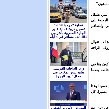
لمستوى”.
 يلبي بشكل
الرجوع إلى
عملية “مرحبا 2026”
لي وللطاقم
تسجل ذروة عملية عبور
الجالية المغربية بأكثر من
151 ألف مسافر في 4 أيام
 الاستقبال
وف الراحة
كون هنا في
وزير الداخلية الفرنسي
خاصة بعدما
يشيد بدور المغرب في
مجال تدبير الهجرة
قضينا وقتا
متميزا. كل
المفوض الأوروبي لشؤون
تي تعد بنية