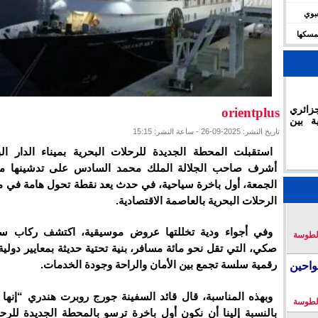
شعبوي
ديال 2030 وتؤكد تمسكها
زائري
orientplus
ة بين
تاريخ النشر: 2025-09-26 - ساعة النشر: 15:15
استقبلت المحطة الجديدة للرحلات البحرية بميناء الدار الب
أشرف صاحب الجلالة الملك محمد السادس على تدشينها مؤخ
الجمعة، أول باخرة سياحية، في حدث يعد نقطة تحول هامة في 
الرحلات البحرية بالعاصمة الاقتصادية.
وفي أجواء ودية تخللتها عروض موسيقية، اكتشف ركاب سفي
لطوسة
صكي، التي تقل نحو مائة مسافر، بنية تحتية حديثة بمعايير دولية
رقمية سلسة تجمع بين الأمان والراحة وجودة الخدمات.
احين
وبهذه المناسبة، قال قائد السفينة جورج روبرت هندري “إنها 
لطوسة
بالنسبة إلينا أن نكون أول باخرة ترسو بالمحطة الجديدة للرحل