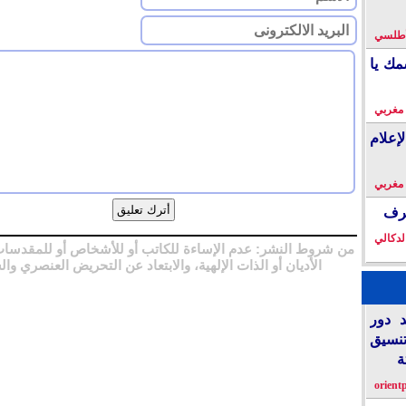
لأطلسي
مك يا
 مغربي
إعلام
 مغربي
خرف
لدكالي
من شروط النشر: عدم الإساءة للكاتب أو للأشخاص أو للمقدسات
الأديان أو الذات الإلهية، والابتعاد عن التحريض العنصري وال
د دور
تنسيق
ة
orient