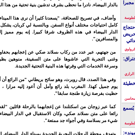
مجبرا
بالدار البيضاء. نادرا ما نحظى بشرف تدشين بنية تحتية من هذا ا
وأضاف، في تصريح للصحافة، “يسعدنا كثيرا أن نرى هذا الميناء
لطوسة
كامل احتياجات مختلف أنواع السفن. وبالنسبة لي كربان، يشكل 
احتجاج
الدار البيضاء في هذه الظروف شرفا كبيرا. إنه يوم مميز إ
حريض
والمسافرين”.
دائي
كرواوي
من جهتهم، عبر عدد من ركاب ىسلاند صكي عن إعجابهم بحفاوة
تراق:
وغنى التجربة التي عاشوها على متن السفينة، منوهين بظر
وسرعة الخدمات التي وفرتها هذه البنية التحتية الجديدة.
 الرازي
وفي هذا الصدد، قال روبرت، وهو سائح بريطاني “من الرائع أن أ
خطيئة
يوم جميل كهذا. المغرب بلد رائع وآمل أن أعود إليه مرارا ، 
حظيت بفرصة زيارة طنجة سابقا”.
محاسن
كما عبر زوجان من اسكتلندا عن إعجابهما بالرحلة قائلين “لقد 
يُسمع
رائعا على متن ىسلاند صكي، وكان الاستقبال في الدار البيضاء 
شيء مر بسلاسة وفي أجواء جد ممتعة”.
لطوسة
ند»:
وتهدف محطة الرحلات البحرية الجديدة بميناء الدار البيضاء، ال