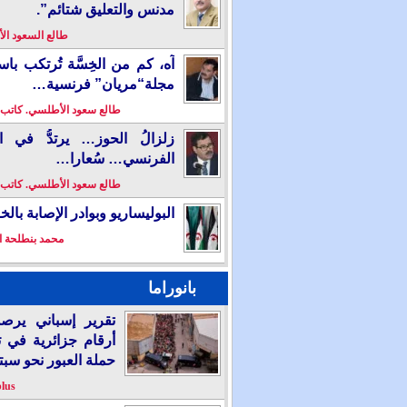
مدنس والتعليق شتائم”.
طالع السعود ا
آه، كم من الخِسَّة تُرتكب باس
مجلة“مريان” فرنسية…
طالع سعود الأطلسي. كاتب
زلزالُ الحوز… يرتدُّ في ال
الفرنسي… سُعارا…
طالع سعود الأطلسي. كاتب
البوليساريو وبوادر الإصابة بال
محمد بنطلحة ا
بانوراما
تقرير إسباني يرص
أرقام جزائرية في 
حملة العبور نحو سبت
plus