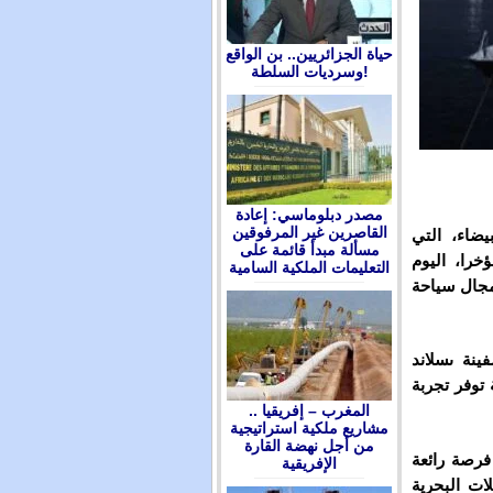
حياة الجزائريين.. بن الواقع
وسرديات السلطة!
مصدر دبلوماسي: إعادة
القاصرين غير المرفوقين
يضاء، التي
مسألة مبدأ قائمة على
را، اليوم
التعليمات الملكية السامية
مجال سياحة
نة ىسلاند
 توفر تجربة
المغرب – إفريقيا ..
مشاريع ملكية استراتيجية
من أجل نهضة القارة
فرصة رائعة
الإفريقية
ات البحرية