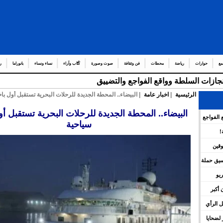
مع
حوارات
رياضة
محطات
فن وثقافة
صوت وصورة
كُتّاب وآراء
نساء ونساء
بانوراما
ر
إنجازات السلطة وواقع الفواجع والتضييق
الرئيسية
|
اخبار عامة
| البيضاء.. المحطة الجديدة للرحلات البحرية تستقبل أول با
البيضاء.. المحطة الجديدة للرحلات البحرية تستقبل أو
 الفواجع
سياحية
!
وقين
نسيق حملة
يو
 أكبر
 الرأي
لضحايا