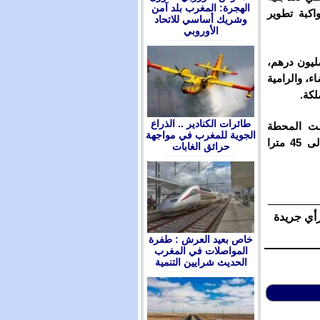
الهجرة: المغرب بلد آمن
واكبة تطوير
وشريك أساسي للاتحاد
الأوروبي
ذا المشروع، الذي رصدت له استثمارات ناهزت 720 مليون درهم،
ء، والرامية
لكة.
طائرات الكنادير .. الذراع
نويا، صممت المحطة
الجوية للمغرب في مواجهة
الجديدة لاستقبال سفن يصل طولها إلى 350 مترا وعرضها إلى 45 مترا
حرائق الغابات
رأي جريدة
ﺧﺎﺹ ﺑﻌﻴﺪ ﺍﻟﻌﺮﺵ : ﻃﻔﺮﺓ
ﺍﻟﻤﻮﺍﺻﻼﺕ ﻓﻲ ﺍﻟﻤﻐﺮﺏ
ﺍﻟﺤﺪﻳﺚ ﺷﺮﺍﻳﻴﻦ ﺍﻟﺘﻨﻤﻴﺔ