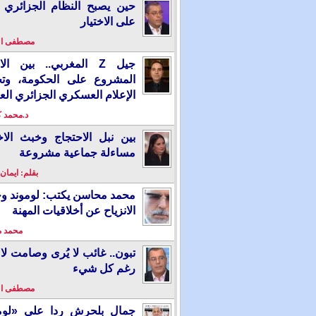
حين يصبح النظام الجزائري 
على الاختيار
مصطفى ا
جيل Z المغربي.. بين ال
المشروع على الحكومة، وت
الإعلام العسكري الجزائري الع
د.محمد 
بين نبل الاحتجاج وخبث الاخ
مساءلة جماعية مشروعة
بقلم: ايمان
محمد محاسن يكتب: لوموند و
الانزياح عن أخلاقيات المهنة
محمد 
تبون.. غائب لا يُرى وصامت لا 
رغم كل شيء
مصطفى ا
جمال بلحرش ردا على «لومو