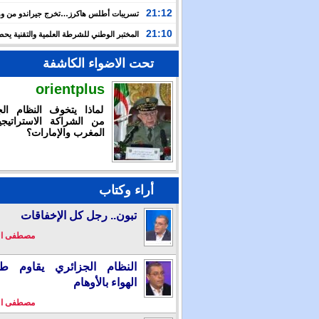
بالإمكان تقديم استجابة استثنائية خلال أزمة سبتة المحتلة
21:12
تسريبات أطلس هاكرز…تخرج جيراندو من وه
إلى مستنقع الجريمة المنظمة
21:10
المختبر الوطني للشرطة العلمية والتقنية ي
شهادة الاعتماد والمطابقة والجودة بالمعيار الدولي
تحت الاضواء الكاشفة
orientplus
لماذا يتخوف النظام الج
من الشراكة الاستراتيجي
المغرب والإمارات؟
أراء وكتاب
تبون.. رجل كل الإخفاقات
مصطفى ا
النظام الجزائري يقاوم طو
الهواء بالأوهام
مصطفى ا