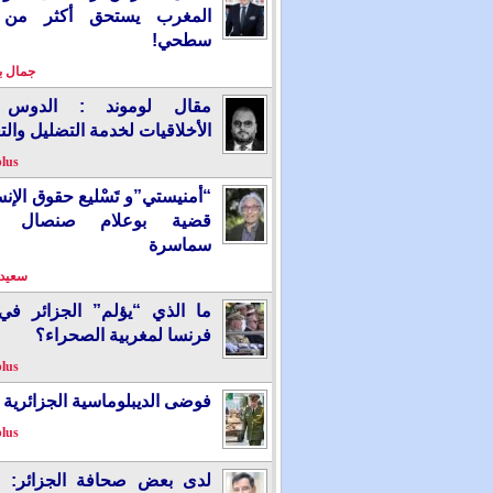
المغرب يستحق أكثر من
سطحي!
جمال 
مقال لوموند : الدوس 
الأخلاقيات لخدمة التضليل والت
plus
“أمنيستي”و تَسْليع حقوق الإ
قضية بوعلام صنصال ت
سماسرة
سعيد 
ما الذي “يؤلم” الجزائر ف
فرنسا لمغربية الصحراء؟
plus
فوضى الديبلوماسية الجزائرية
plus
لدى بعض صحافة الجزائر: “