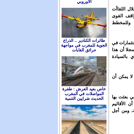
الأوروبي
ال اللقاأت
واقف القوى
كة وللمخطط
طائرات الكنادير .. الذراع
تثمارات في
الجوية للمغرب في مواجهة
سجلا أن هذا
حرائق الغابات
 بالسيادة
لا يمكن أن
ﺧﺎﺹ ﺑﻌﻴﺪ ﺍﻟﻌﺮﺵ : ﻃﻔﺮﺓ
ﺍﻟﻤﻮﺍﺻﻼﺕ ﻓﻲ ﺍﻟﻤﻐﺮﺏ
ي بعثت بها
ﺍﻟﺤﺪﻳﺚ ﺷﺮﺍﻳﻴﻦ ﺍﻟﺘﻨﻤﻴﺔ
ن الأقاليم
ة، ومن أجل