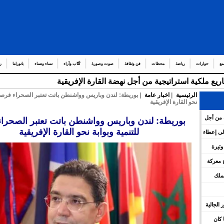
مع
حوارات
رياضة
محطات
فن وثقافة
صوت وصورة
كُتّاب وآراء
نساء ونساء
بانوراما
ر
ريع ملكية استراتيجية من أجل نهضة القارة الإفريقية
الرئيسية
|
اخبار عامة
| بوريطة: لندن وباريس وواشنطن باتت تعتبر الصحراء فرصة ل
نحو القارة الإفريقية
ة من أجل
بوريطة: لندن وباريس وواشنطن باتت تعتبر الصحرا
للتنمية وبوابة نحو القارة الإفريقية
ء إلى إعطاء
ليمات
تسرّع وتيرة
وة
 معركة
لملك
بور الجالية
 كان