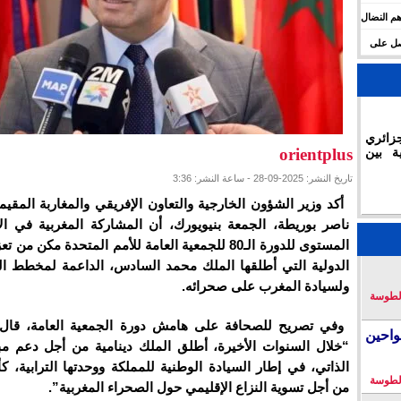
م النضال
حصل على
زائري
ة بين
orientplus
تاريخ النشر: 2025-09-28 - ساعة النشر: 3:36
أكد وزير الشؤون الخارجية والتعاون الإفريقي والمغاربة المقيم
ناصر بوريطة، الجمعة بنيويورك، أن المشاركة المغربية في ال
المستوى للدورة الـ80 للجمعية العامة للأمم المتحدة مكن من
الدولية التي أطلقها الملك محمد السادس، الداعمة لمخطط ال
ولسيادة المغرب على صحرائه.
لطوسة
وفي تصريح للصحافة على هامش دورة الجمعية العامة، قال 
احين
“خلال السنوات الأخيرة، أطلق الملك دينامية من أجل دعم مب
الذاتي، في إطار السيادة الوطنية للمملكة ووحدتها الترابية، 
لطوسة
من أجل تسوية النزاع الإقليمي حول الصحراء المغربية”.