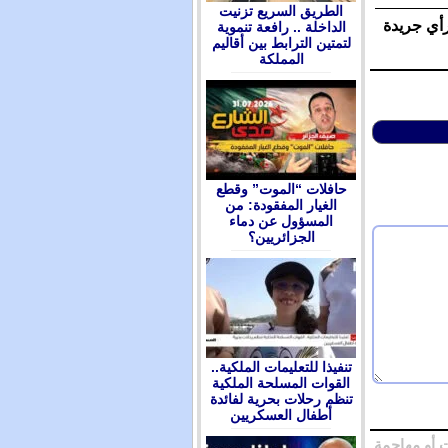
الطريق السريع تزنيت
رأي جريدة
الداخلة .. رافعة تنموية
لتمتين الترابط بين أقاليم
المملكة
حافلات “الموت” وقطع
الغيار المفقودة: من
المسؤول عن دماء
الجزائريين؟
تنفيذا للتعليمات الملكية..
القوات المسلحة الملكية
تنظم رحلات بحرية لفائدة
أطفال العسكريين
 أو مهاجمة