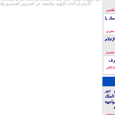
الأديان أو الذات الإلهية، والابتعاد عن التحريض العنصري وال
لأطلسي
مك يا
 مغربي
إعلام
 مغربي
خرف
لدكالي
 دور
الملك
واجهة
orient