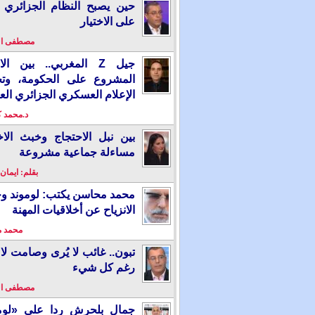
حين يصبح النظام الجزائري 
على الاختيار
مصطفى ا
جيل Z المغربي.. بين ال
المشروع على الحكومة، وت
الإعلام العسكري الجزائري الع
د.محمد 
بين نبل الاحتجاج وخبث الاخ
مساءلة جماعية مشروعة
بقلم: ايمان
محمد محاسن يكتب: لوموند و
الانزياح عن أخلاقيات المهنة
محمد 
تبون.. غائب لا يُرى وصامت لا 
رغم كل شيء
مصطفى ا
جمال بلحرش ردا على «لومو