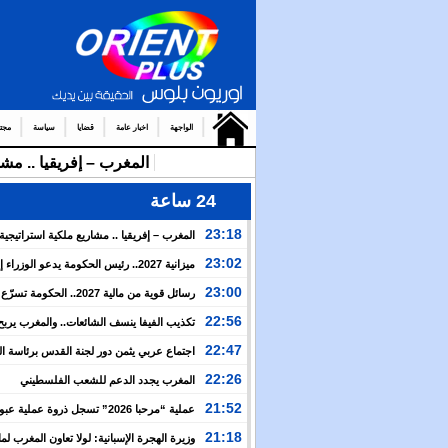
الواجهة
اخبار عامة
قضايا
سياسة
مجت
المغرب – إفريقيا .. مشا
24 ساعة
23:18
المغرب – إفريقيا .. مشاريع ملكية استراتيجي
نهضة القارة الإفريقية
23:02
ميزانية 2027.. رئيس الحكومة يدعو الوزرا
الأولوية لبرمجة الالتزامات المتعلقة بالمشاريع موضوع تع
23:00
رسائل قوية من مالية 2027.. الحكومة 
ملكية
الأوراش الملكية وتراهن على المواطن لبناء مغرب أكثر ق
22:56
تكذيب الفيفا ينسف الشائعات.. والمغرب يربح
الإنجاز قبل حسم نهائي مونديال 2030
22:47
اجتماع عربي يثمن دور لجنة القدس برئاسة ا
ويدعو إلى تحرك لمواجهة الانتهاكات الإسرائيلية
22:26
المغرب يجدد الدعم للشعب الفلسطيني
21:52
عملية “مرحبا 2026” تسجل ذروة عملية ع
المغربية بأكثر من 151 ألف مسافر في 4 أيام
21:18
وزيرة الهجرة الإسبانية: لولا تعاون المغرب لما