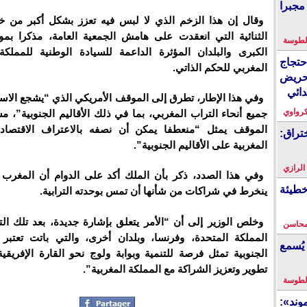
مجبرا
وقال إن هذا الزخم الذي لا لبس فيه تعزز بشكل أكبر من خل
الثنائية التي انعقدت على هامش الجمعية العامة، مذكرا بم
لطوسة
الكبرى والبلدان المؤثرة الداعمة للسيادة الوطنية للممل
احتجاج
المغربي للحكم الذاتي.
حريض
دائي
وفي هذا الإطار، تطرق إلى الموقف الأمريكي الذي “يشجع الاس
كرواوي
جميع أنحاء التراب المغربي، بما في ذلك الأقاليم الجنوبية”، م
الموقف يمثل “منعطفا يمكن أن نصفه بالاعتراف الاقتصادي
تراق:
المغربية على الأقاليم الجنوبية”.
 الرازي
وفي هذا الصدد، ذكر بأن الملك أكد على الدوام أن المغرب 
خطيئة
ينخرط في شراكات من شأنها أن تمس بوحدته الترابية.
وخلص الوزير إلى أن “الأمر يتعلق بإشارة جديدة، بعد تلك الت
محاسن
المملكة المتحدة، وفرنسا، وبلدان أخرى، والتي باتت تعتبر أ
يُسمع
الجنوبية تمثل فرصة للتنمية وبوابة ولوج نحو القارة الإفريقي
تطوير وتعزيز الشراكة مع المملكة المغربية”.
لطوسة
ند»: