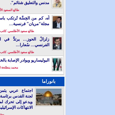
مدنس والتعليق شتائم”.
طالع السعود ا
آه، كم من الخِسَّة تُرتكب باس
مجلة“مريان” فرنسية…
طالع سعود الأطلسي. كاتب
زلزالُ الحوز… يرتدُّ في ال
الفرنسي… سُعارا…
طالع سعود الأطلسي. كاتب
البوليساريو وبوادر الإصابة بال
محمد بنطلحة ا
بانوراما
اجتماع عربي يثمن
لجنة القدس برئاسة 
ويدعو إلى تحرك لم
الانتهاكات الإسرائيلية
plus