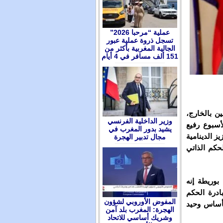
عملية “مرحبا 2026”
تسجل ذروة عملية عبور
الجالية المغربية بأكثر من
151 ألف مسافر في 4 أيام
ين بالخارج،
وزير الداخلية الفرنسي
أسبوع رفيع
يشيد بدور المغرب في
 تعزيز الدينامية
مجال تدبير الهجرة
حكم الذاتي
بوريطة إنه
ادرة الحكم
المفوض الأوروبي لشؤون
كأساس وحيد
الهجرة: المغرب بلد آمن
وشريك أساسي للاتحاد