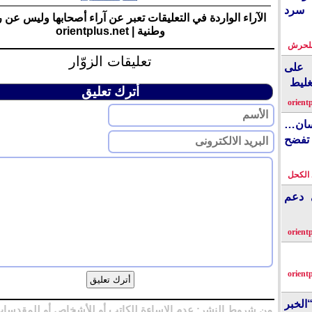
 سرد
الآراء الواردة في التعليقات تعبر عن آراء أصحابها وليس عن 
وطنية | orientplus.net
بلحرش
تعليقات الزوّار
على
غليط
أترك تعليق
orient
نسان…
فضح
الكحل
ي دعم
orient
orient
الخبر
من شروط النشر: عدم الإساءة للكاتب أو للأشخاص أو للمقدسات