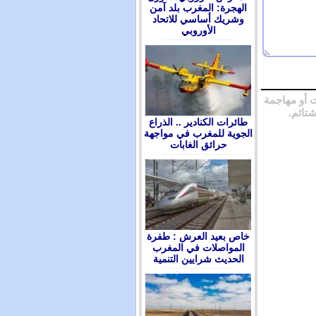
الهجرة: المغرب بلد آمن
وشريك أساسي للاتحاد
الأوروبي
 أو مهاجمة
شتائم.
طائرات الكنادير .. الذراع
الجوية للمغرب في مواجهة
حرائق الغابات
ﺧﺎﺹ ﺑﻌﻴﺪ ﺍﻟﻌﺮﺵ : ﻃﻔﺮﺓ
ﺍﻟﻤﻮﺍﺻﻼﺕ ﻓﻲ ﺍﻟﻤﻐﺮﺏ
ﺍﻟﺤﺪﻳﺚ ﺷﺮﺍﻳﻴﻦ ﺍﻟﺘﻨﻤﻴﺔ