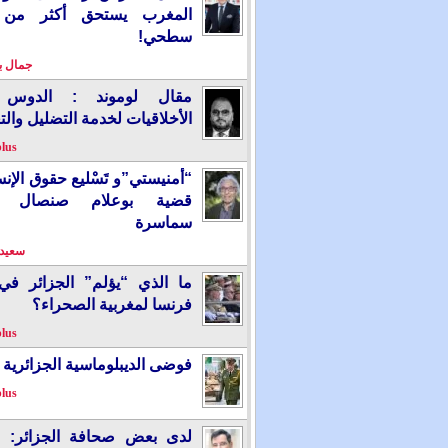
المغرب يستحق أكثر من
سطحي!
جمال 
مقال لوموند : الدوس 
الأخلاقيات لخدمة التضليل والت
plus
“أمنيستي”و تَسْليع حقوق الإ
قضية بوعلام صنصال ت
سماسرة
سعيد 
ما الذي “يؤلم” الجزائر ف
فرنسا لمغربية الصحراء؟
plus
فوضى الديبلوماسية الجزائرية
plus
لدى بعض صحافة الجزائر: “