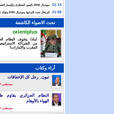
حرب غزة بأحداث سبتة
21:14
مونديال 2030..اليمين المتطرف واليسار ال
يوظفان الهجرة لاستهداف المغرب
21:09
البرتغال تجدد التزامها بمون
بالشراكة مع المغرب وإسبانيا
تحت الاضواء الكاشفة
orientplus
لماذا يتخوف النظام الج
من الشراكة الاستراتيجي
المغرب والإمارات؟
أراء وكتاب
تبون.. رجل كل الإخفاقات
مصطفى ا
النظام الجزائري يقاوم طو
الهواء بالأوهام
مصطفى ا