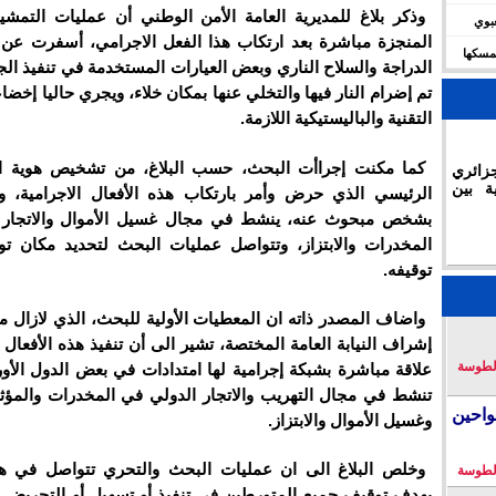
وذكر بلاغ للمديرية العامة الأمن الوطني أن عمليات التمشي
شعبوي
المنجزة مباشرة بعد ارتكاب هذا الفعل الاجرامي، أسفرت عن 
ديال 2030 وتؤكد تمسكها
الدراجة والسلاح الناري وبعض العيارات المستخدمة في تنفيذ الج
تم إضرام النار فيها والتخلي عنها بمكان خلاء، ويجري حاليا إخضا
التقنية والباليستيكية اللازمة.
كما مكنت إجراأت البحث، حسب البلاغ، من تشخيص هوية ال
زائري
ة بين
الرئيسي الذي حرض وأمر بارتكاب هذه الأفعال الاجرامية، وي
بشخص مبحوث عنه، ينشط في مجال غسيل الأموال والاتجار 
المخدرات والابتزاز، وتتواصل عمليات البحث لتحديد مكان ت
توقيفه.
واضاف المصدر ذاته ان المعطيات الأولية للبحث، الذي لازال م
إشراف النيابة العامة المختصة، تشير الى أن تنفيذ هذه الأفعال ا
لطوسة
علاقة مباشرة بشبكة إجرامية لها امتدادات في بعض الدول الأور
تنشط في مجال التهريب والاتجار الدولي في المخدرات والمؤثر
احين
وغسيل الأموال والابتزاز.
وخلص البلاغ الى ان عمليات البحث والتحري تتواصل في هذ
لطوسة
بهدف توقيف جميع المتورطين في تنفيذ أو تسهيل أو التحريض 