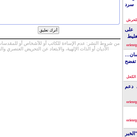
 سرد
بلحرش
على
غليط
من شروط النشر: عدم الإساءة للكاتب أو للأشخاص أو للمقدسات
orient
الأديان أو الذات الإلهية، والابتعاد عن التحريض العنصري وال
نسان…
فضح
الكحل
ي دعم
orient
orient
الخبر