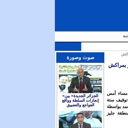
اسلنا
راكش
صوت وصورة
ر بمراكش
 مساء أمس
«الجزائر الجديدة» بين
توقيف ستة
إنجازات السلطة وواقع
الفواجع والتضييق
عمد بواسطة
نطقة جليز