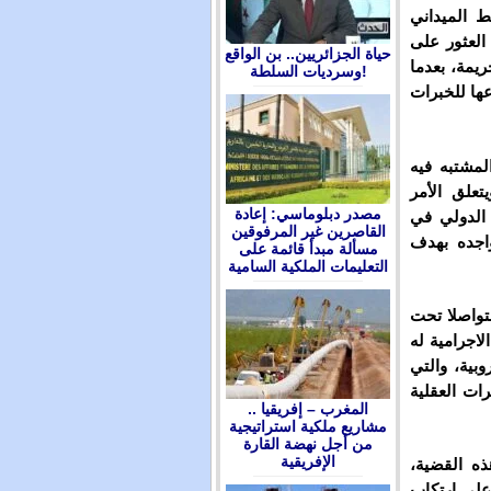
ط الميداني
العثور على
حياة الجزائريين.. بن الواقع
ريمة، بعدما
وسرديات السلطة!
عها للخبرات
مشتبه فيه
تعلق الأمر
مصدر دبلوماسي: إعادة
الدولي في
القاصرين غير المرفوقين
واجده بهدف
مسألة مبدأ قائمة على
التعليمات الملكية السامية
تواصلا تحت
لاجرامية له
وبية، والتي
ات العقلية
المغرب – إفريقيا ..
مشاريع ملكية استراتيجية
من أجل نهضة القارة
الإفريقية
ه القضية،
على ارتكاب