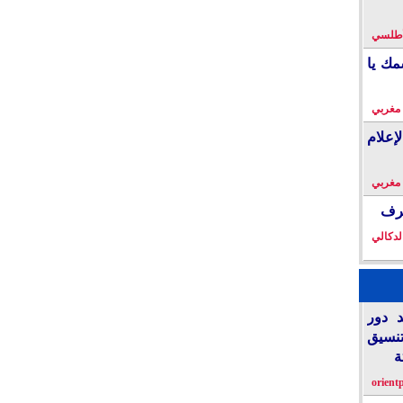
لأطلسي
مك يا
 مغربي
إعلام
 مغربي
خرف
لدكالي
د دور
تنسيق
ة
orient