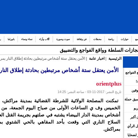
مع
حوارات
رياضة
محطات
فن وثقافة
صوت وصورة
كُتّاب وآراء
نساء ونساء
بانوراما
ر
إنجازات السلطة وواقع الفواجع والتضييق
الرئيسية
|
اخبار عامة
| الأمن يعتقل ستة أشخاص مرتبطين بحادثة إطلاق النار بم
الأمن يعتقل ستة أشخاص مرتبطين بحادثة إطلاق النا
 الفواجع
!
orientplus
وقين
تاريخ النشر: 2017-11-03 - ساعة النشر: 14:25
نسيق حملة
تمكنت المصلحة الولائية للشرطة القضائية بمدينة مراكش،
الخميس وف ي الساعات الأولى من صباح اليوم الجمعة، من 
يو
أشخاص بمدينة الدار البيضاء يشتبه في صلتهم بجريمة القتل ال
 أكبر
السلاح الناري التي وقعت بأحد المقاهي بالحي الشتوي بم
 الرأي
بمراكش.
لضحايا