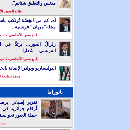
مدنس والتعليق شتائم”.
طالع السعود ا
آه، كم من الخِسَّة تُرتكب باس
مجلة“مريان” فرنسية…
طالع سعود الأطلسي. كاتب
زلزالُ الحوز… يرتدُّ في ال
الفرنسي… سُعارا…
طالع سعود الأطلسي. كاتب
البوليساريو وبوادر الإصابة بال
محمد بنطلحة ا
بانوراما
تقرير إسباني يرص
أرقام جزائرية في 
حملة العبور نحو سبت
plus