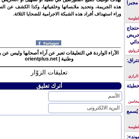
مجبرا
هذه الجريمة، وتحديد ملابساتها وخلفياتها، وكذا الكشف عن الس
وراء استهداف أفراد هذه الشبكة الاجرامية للضحايا الثلاثة.
لطوسة
احتجاج
حريض
دائي
كرواوي
الآراء الواردة في التعليقات تعبر عن آراء أصحابها وليس عن 
وطنية | orientplus.net
تراق:
تعليقات الزوّار
 الرازي
أترك تعليق
خطيئة
محاسن
يُسمع
لطوسة
ند»: