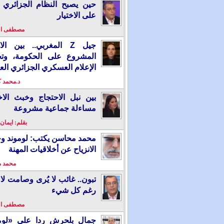
حين يصبح النظام الجزائري 
على الاختيار
مصطفى ا
جيل Z المغربي.. بين ال
المشروع على الحكومة، وت
الإعلام العسكري الجزائري الع
د.محمد 
بين نبل الاحتجاج وخبث الاخ
مساءلة جماعية مشروعة
بقلم: ايمان
محمد محاسن يكتب: لوموند و
الانزياح عن أخلاقيات المهنة
محمد 
تبون.. غائب لا يُرى وصامت لا 
رغم كل شيء
مصطفى ا
جمال بلحرش ردا على «لومو