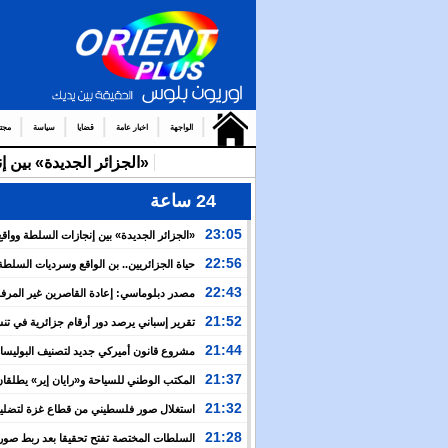
الواجهة
اخبار عامة
قضايا
سياسة
مجت
«الجزائر الجديدة» بين 
24 ساعة
23:05
«الجزائر الجديدة» بين إنجازات السلطة وواقع
والتضييق
22:56
حياة الجزائريين.. بن الواقع وسرديات السلطة
22:43
مصدر دبلوماسي: إعادة القاصرين غير المرف
مسألة مبدأ قائمة على التعليمات الملكية السامية
21:52
تقرير إسباني يرصد دور أرقام جزائرية في ت
العبور نحو سبتة
21:44
مشروع قانون أميركي جديد لتصنيف البوليسار
منظمة إرهابية
21:37
المكتب الوطني للسياحة و«رايان إير» يطلقان
برنامج جوي شتوي نحو المغرب
21:32
استغلال صور فلسطيني من قطاع غزة لتضليل
العام بشأن أحداث سبتة
21:28
السلطات المختصة تفتح تحقيقا بعد ربط صور 