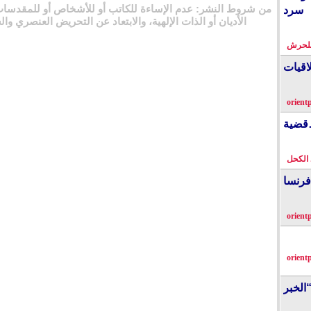
من شروط النشر: عدم الإساءة للكاتب أو للأشخاص أو للمقدسات
 سرد
الأديان أو الذات الإلهية، والابتعاد عن التحريض العنصري وال
بلحرش
اقيات
orient
…قضية
الكحل
فرنسا
orient
orient
الخبر