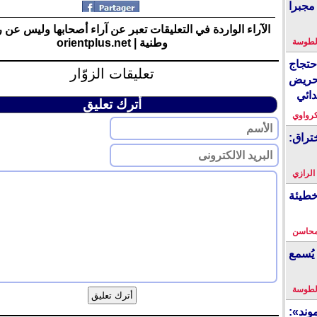
مجبرا
الآراء الواردة في التعليقات تعبر عن آراء أصحابها وليس عن 
لطوسة
وطنية | orientplus.net
احتجاج
تعليقات الزوّار
حريض
دائي
أترك تعليق
كرواوي
تراق:
 الرازي
خطيئة
محاسن
يُسمع
لطوسة
ند»: