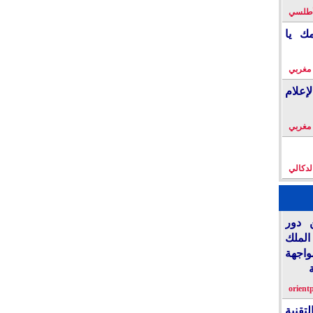
لأطلسي
مك يا
 مغربي
علام
 مغربي
لدكالي
 دور
الملك
واجهة
orient
تقنية