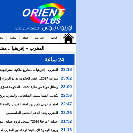
الواجهة
اخبار عامة
قضايا
سياسة
مجت
المغرب – إفريقيا .. مشا
24 ساعة
23:18
المغرب – إفريقيا .. مشاريع ملكية استراتيجي
نهضة القارة الإفريقية
23:02
ميزانية 2027.. رئيس الحكومة يدعو الوزرا
الأولوية لبرمجة الالتزامات المتعلقة بالمشاريع موضوع تع
23:00
رسائل قوية من مالية 2027.. الحكومة 
ملكية
الأوراش الملكية وتراهن على المواطن لبناء مغرب أكثر ق
22:56
تكذيب الفيفا ينسف الشائعات.. والمغرب يربح
الإنجاز قبل حسم نهائي مونديال 2030
22:47
اجتماع عربي يثمن دور لجنة القدس برئاسة ا
ويدعو إلى تحرك لمواجهة الانتهاكات الإسرائيلية
22:26
المغرب يجدد الدعم للشعب الفلسطيني
21:52
عملية “مرحبا 2026” تسجل ذروة عملية ع
المغربية بأكثر من 151 ألف مسافر في 4 أيام
21:18
وزيرة الهجرة الإسبانية: لولا تعاون المغرب لما