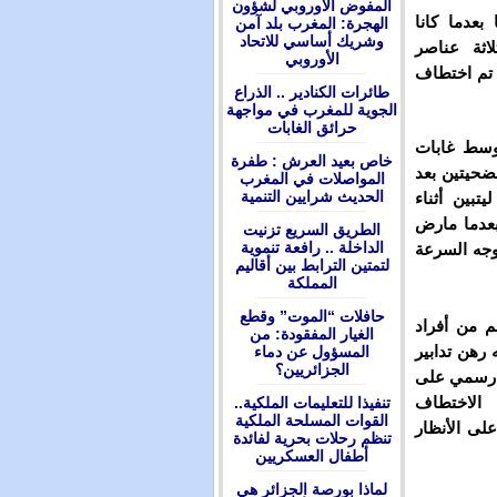
المفوض الأوروبي لشؤون
بعدما كانا
الهجرة: المغرب بلد آمن
وشريك أساسي للاتحاد
لاثة عناصر
الأوروبي
 تم اختطاف
طائرات الكنادير .. الذراع
الجوية للمغرب في مواجهة
حرائق الغابات
وسط غابات
ﺧﺎﺹ ﺑﻌﻴﺪ ﺍﻟﻌﺮﺵ : ﻃﻔﺮﺓ
لضحيتين بعد
ﺍﻟﻤﻮﺍﺻﻼﺕ ﻓﻲ ﺍﻟﻤﻐﺮﺏ
ﺍﻟﺤﺪﻳﺚ ﺷﺮﺍﻳﻴﻦ ﺍﻟﺘﻨﻤﻴﺔ
بين أثناء
عدما مارض
الطريق السريع تزنيت
الداخلة .. رافعة تنموية
وجه السرعة
لتمتين الترابط بين أقاليم
المملكة
حافلات “الموت” وقطع
م من أفراد
الغيار المفقودة: من
 رهن تدابير
المسؤول عن دماء
الجزائريين؟
ضر رسمي على
 الاختطاف
تنفيذا للتعليمات الملكية..
القوات المسلحة الملكية
لى الأنظار
تنظم رحلات بحرية لفائدة
أطفال العسكريين
لماذا بورصة الجزائر هي