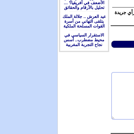
الأضعف في أفريقيا؟ …
تحليل بالأرقام والحقائق
رأي جريدة
عيد العرش .. جلالة الملك
يتلقى التهاني من أسرة
القوات المسلحة الملكية
الاستقرار السياسي في
محيط مضطرب.. أسس
نجاح التجربة المغربية