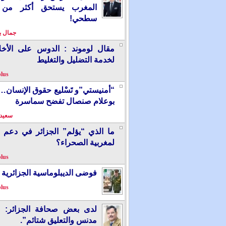
المغرب يستحق أكثر من
سطحي!
جمال 
مقال لوموند : الدوس على الأخل
لخدمة التضليل والتغليط
plus
“أمنيستي”و تَسْليع حقوق الإنسان
بوعلام صنصال تفضح سماسرة
سعيد 
ما الذي “يؤلم” الجزائر في دعم 
لمغربية الصحراء؟
plus
فوضى الديبلوماسية الجزائرية
plus
لدى بعض صحافة الجزائر: “
مدنس والتعليق شتائم”.