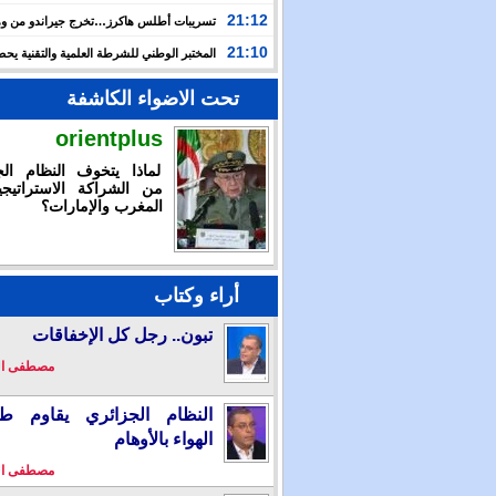
بالإمكان تقديم استجابة استثنائية خلال أزمة سبتة المحتلة
21:12
تسريبات أطلس هاكرز…تخرج جيراندو من وه
إلى مستنقع الجريمة المنظمة
21:10
المختبر الوطني للشرطة العلمية والتقنية ي
شهادة الاعتماد والمطابقة والجودة بالمعيار الدولي
تحت الاضواء الكاشفة
orientplus
لماذا يتخوف النظام الج
من الشراكة الاستراتيجي
المغرب والإمارات؟
أراء وكتاب
تبون.. رجل كل الإخفاقات
مصطفى ا
النظام الجزائري يقاوم طو
الهواء بالأوهام
مصطفى ا