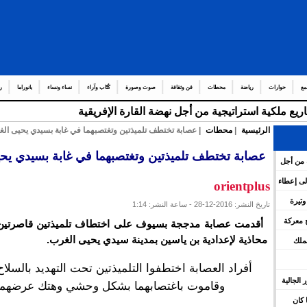
مع
حوارات
رياضة
محطات
فن وثقافة
صوت وصورة
كُتّاب وآراء
نساء ونساء
بانوراما
ر
ريع ملكية استراتيجية من أجل نهضة القارة الإفريقية
الرئيسية
|
محطات
| عصابة تختطف تلميذتين وتغتصبهما في غابة بسيدي يحيى ال
عصابة تختطف تلميذتين وتغتصبهما في غابة بسيدي يح
ة من أجل
ء إلى إعطاء
orientplus
ليمات
تسرّع وتيرة
تاريخ النشر: 2016-12-28 - ساعة النشر: 1:14
وة
 معركة
أقدمت عصابة مدججة بسيوف على اختطاف تلميذتين قاصرتين 
محاذية لإعدادية بن ياسين بمدينة سيدي يحيى الغرب.
لملك
أفراد العصابة اختطفوا التلميذتين تحت التهديد بالسلاح
بور الجالية
وقاموت باغتصابهما بشكل وحشي وهتك عرضهما
 كان