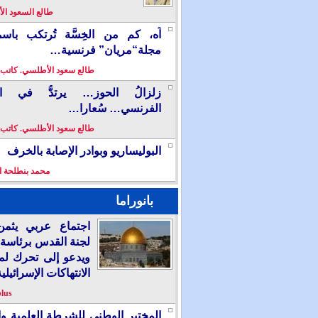
طالع السعود ا
آه، كم من الخِسَّة تُرتكب باس
مجلة“مريان” فرنسية…
طالع سعود الأطلسي. كاتب
زلزالُ الحوز… يرتدُّ في الإ
الفرنسي… سُعارا…
طالع سعود الأطلسي. كاتب
البوليساريو وبوادر الإصابة بالخرف
محمد بنطلحة ا
بانوراما
اجتماع عربي يثمن
لجنة القدس برئاسة 
ويدعو إلى تحرك لم
الانتهاكات الإسرائيلية
plus
المختبر الوطني للشرطة العلمية وال