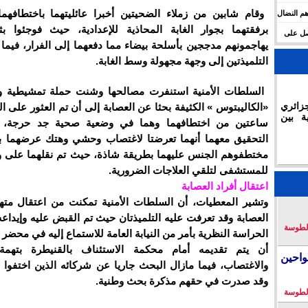
وقام شابين من زملاء الضحيتين أخبرا عائليتهما باختطافهما 
م النضال
برفقتهما بجوار الغابة المحاذية للإعدادية، حيث فوجئوا بث
حصل على
يهاجمونهم مدججين بأسلحة بيضاء مما دفعهما إلى الفرار، فيما
التلميذتين إلى وجهة مجهولة وسط الغابة.
السلطات الأمنية استنفرت مصالحها وشنت حملة تمشيطية 
زائري
«الكاليبتوس » الكثيفة بحثا عن العصابة إلى أن تم العثور على ا
ة بين
ساعتين من اختطافهما وهما في وضعية صحية جد حرجة، ليت
التحقيق معهما أنهما تعرضتا لاغتصاب وحشي وهتك عرضهما ب
مختطفوهم الجنس عليهما بطريقة شاذة، حيث تم نقلهما على 
للمستشفى لتلقي العلاجات الضرورية.
اعتقال أفراد العصابة
وتشير المعطيات، أن السلطات الأمنية تمكنت من اعتقال مته
العصابة وقد تعرفت عليه التلميذتان حيث تم القبض عليه وإيداعه
لطوسة
الحراسة النظرية بأمر من النيابة العامة للاستماع إليه في مح
أن يتم تقديمه أمام محكمة الاستئناف بالقنيطرة بتهمة
احين
والاغتصاب، فيما مازال البحث جاريا عن شركائه الذين اختفوا ع
وقد صدرت في حقهم مذكرة بحث وطنية.
لطوسة