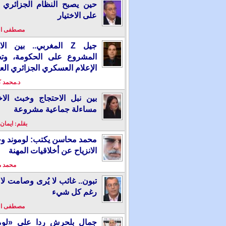
حين يصبح النظام الجزائري 
على الاختيار
مصطفى ا
جيل Z المغربي.. بين ال
المشروع على الحكومة، وت
الإعلام العسكري الجزائري الع
د.محمد 
بين نبل الاحتجاج وخبث الاخ
مساءلة جماعية مشروعة
بقلم: ايمان
محمد محاسن يكتب: لوموند و
الانزياح عن أخلاقيات المهنة
محمد 
تبون.. غائب لا يُرى وصامت لا 
رغم كل شيء
مصطفى ا
جمال بلحرش ردا على «لومو